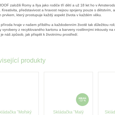
ROOF založili Romy a Ilya jako rodiče tří dětí a už 18 let ho v Amstero
í. Kreativita, představivost a hravost nejsou spojeny pouze s dětstvím, a
m prvkem, který prostupuje každý aspekt života v každém věku.
 příroda hraje v našem příběhu a každodenním životě tak důležitou roli
y vyrobeny z recyklovaného kartonu a barveny rostlinnými inkousty na r
 je náš způsob, jak přispět k životnímu prostředí.
isející produkty
229 Kč
–17 %
kládačka "Mořský
Skládačka ''Malý
Sklád