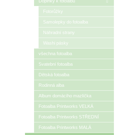
Doplňky k fotoalbu
Fotorůžky
Samolepky do fotoalba
Náhradní strany
Washi pásky
všechna fotoalba
Svatební fotoalba
Dětská fotoalba
Rodinná alba
Album domácího mazlíčka
Fotoalba Printworks VELKÁ
Fotoalba Printworks STŘEDNÍ
Fotoalba Printworks MALÁ