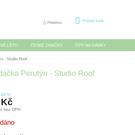
NÁKUPNÍ
Prázdný košík
Přihlášení
KOŠÍK
OVÉ LÉTO
ČESKÉ ZNAČKY
TIPY NA DÁRKY
NOVINK
n - Studio Roof
dačka Perutýn - Studio Roof
–20 %
 Kč
Kč bez DPH
odáno