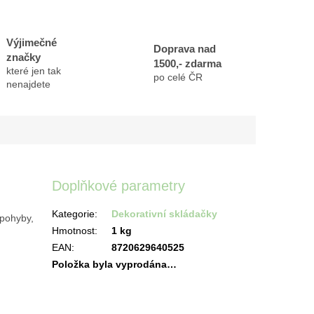
Výjimečné
Doprava nad
značky
1500,- zdarma
které jen tak
po celé ČR
nenajdete
Doplňkové parametry
Kategorie
:
Dekorativní skládačky
 pohyby,
Hmotnost
:
1 kg
EAN
:
8720629640525
Položka byla vyprodána…