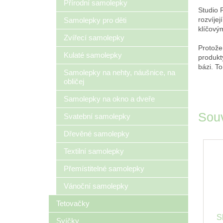
Přírodní samolepky
Studio 
rozvíjej
Samolepky pro děti
klíčový
Zvířecí samolepky
Protože
Kulaté samolepky
produkt
bázi. To
Samolepky na nehty, náušnice, na
obličej
Samolepky na okno a dveře
Souv
Svatební samolepky
Dřevěné samolepky
Textilní samolepky
Přemístitelné samolepky
Vánoční samolepky
Tetovačky
S
Svíčky