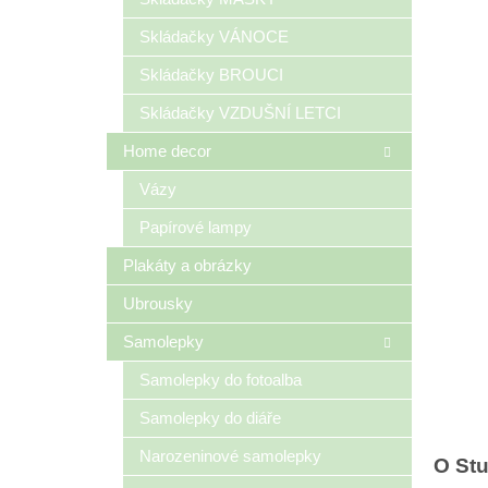
Skládačky VÁNOCE
Skládačky BROUCI
Skládačky VZDUŠNÍ LETCI
Home decor
Vázy
Papírové lampy
Plakáty a obrázky
Ubrousky
Samolepky
Samolepky do fotoalba
Samolepky do diáře
Narozeninové samolepky
O St