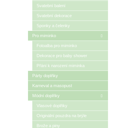
n
Svatební balení
e
Svatební dekorace
l
Sponky a čelenky
Pro miminko
Fotoalba pro miminko
Dekorace pro baby shower
Přání k narození miminka
Párty doplňky
Karneval a masopust
Módní doplňky
Vlasové doplňky
Originální pouzdra na brýle
Brože a piny