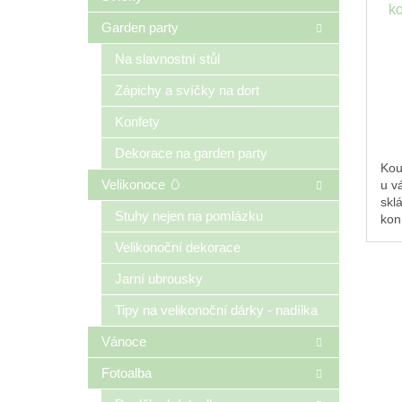
ko
Garden party
Na slavnostní stůl
Zápichy a svíčky na dort
Konfety
Dekorace na garden party
Kou
Velikonoce 🥚
u v
skl
Stuhy nejen na pomlázku
kon
rea
Velikonoční dekorace
slo
7x3
Jarní ubrousky
12 
ses
Tipy na velikonoční dárky - nadílka
Vánoce
Fotoalba