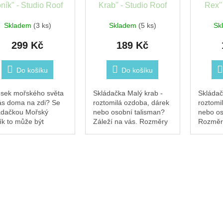
ník" - Studio Roof
Krab'' - Studio Roof
Rex''
Skladem
(3 ks)
Skladem
(5 ks)
Sk
299 Kč
189 Kč
Do košíku
Do košíku
sek mořského světa
Skládačka Malý krab -
Skládač
ás doma na zdi? Se
roztomilá ozdoba, dárek
roztomi
ádačkou Mořský
nebo osobní talisman?
nebo os
ík to může být
Záleží na vás. Rozměry
Rozměry
lita! Rozměry ve
ve složení: 10 x 2 x 7,8
14,6 x 
ženém stavu:
cm2 archy kartonu
kartonu
,5x19 cm4 x list B7 s
10×10 cm se 4 kusy k
díly k v
kusy k vysunutí a
vysunutí a sestavení...
sestave
tavení 3D...
ke...