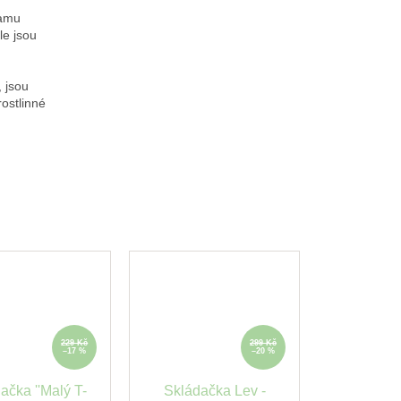
damu
le jsou
, jsou
ostlinné
229 Kč
299 Kč
–17 %
–20 %
ačka ''Malý T-
Skládačka Lev -