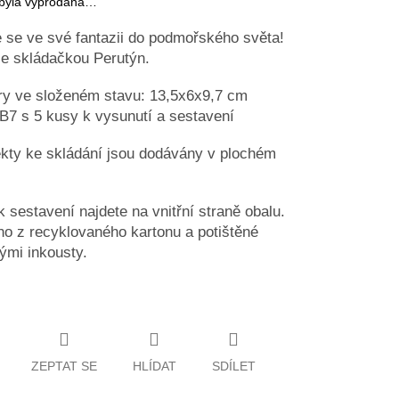
 byla vyprodána…
 se ve své fantazii do podmořského světa!
e skládačkou Perutýn.
y ve složeném stavu: 13,5x6x9,7 cm
t B7 s 5 kusy k vysunutí a sestavení
kty ke skládání jsou dodávány v plochém
 sestavení najdete na vnitřní straně obalu.
o z recyklovaného kartonu a potištěné
nými inkousty.
ZEPTAT SE
HLÍDAT
SDÍLET