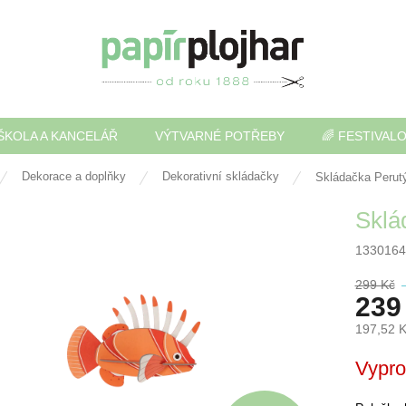
ŠKOLA A KANCELÁŘ
VÝTVARNÉ POTŘEBY
🌈 FESTIVAL
Dekorace a doplňky
Dekorativní skládačky
Skládačka Perutý
Sklá
1330164
299 Kč
239
197,52 
Měrná
Vypr
cena: