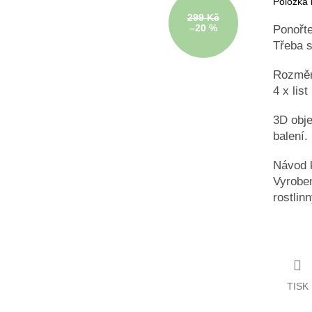
Položka
299 Kč
–20 %
Ponořte
Třeba s
Rozměr
4 x lis
3D obje
balení.
Návod k
Vyroben
rostlin
TISK