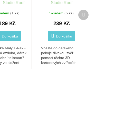
 - Studio Roof
Studio Roof
Další
ladem
(1 ks)
Skladem
(5 ks)
produkt
189 Kč
239 Kč
Do košíku
Do košíku
ka Malý T-Rex -
Vneste do dětského
lá ozdoba, dárek
pokoje divokou zvěř
obní talisman?
pomocí těchto 3D
 ve složení:
kartonových zvířecích
4 x 8,5 cm2 archy
dekorací! Lev okouzlí
 10×10 cm s 9
nejen dítě, ale i
ysunutí a
dospělého.Každý kus je
ní 3D objekty
vytvořen tak, aby
podnítil...