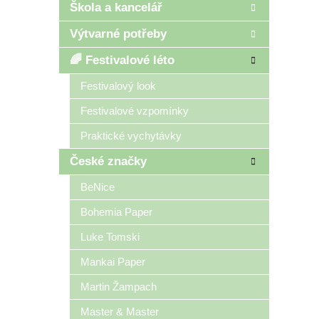
Škola a kancelář
Výtvarné potřeby
🌈 Festivalové léto
Festivalový look
Festivalové vzpomínky
Praktické vychytávky
České značky
BeNice
Bohemia Paper
Luke Tomski
Mankai Paper
Martin Žampach
Master & Master