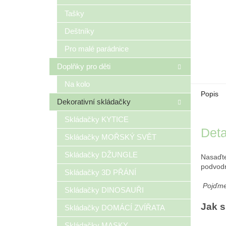
Tašky
Deštníky
Pro malé parádnice
Doplňky pro děti
Na kolo
Popis
Dekorativní skládačky
Skládačky KYTICE
Deta
Skládačky MOŘSKÝ SVĚT
Skládačky DŽUNGLE
Nasaďte
podvodn
Skládačky 3D PŘÁNÍ
Pojďme 
Skládačky DINOSAUŘI
Jak s
Skládačky DOMÁCÍ ZVÍŘATA
Skládačky MASKY