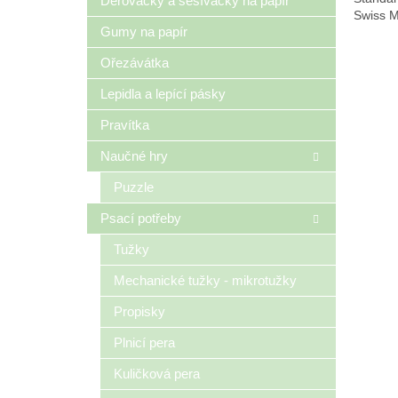
Děrovačky a sešívačky na papír
Swiss 
Gumy na papír
Ořezávátka
Lepidla a lepící pásky
Pravítka
Naučné hry
Puzzle
Psací potřeby
Tužky
Mechanické tužky - mikrotužky
Propisky
Plnicí pera
Kuličková pera