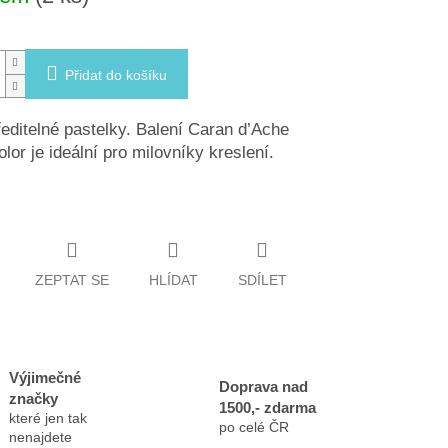
Přidat do košíku
editelné pastelky. Balení Caran d’Ache
lor je ideální pro milovníky kreslení.
ZEPTAT SE
HLÍDAT
SDÍLET
Výjimečné
Doprava nad
značky
1500,- zdarma
které jen tak
po celé ČR
nenajdete