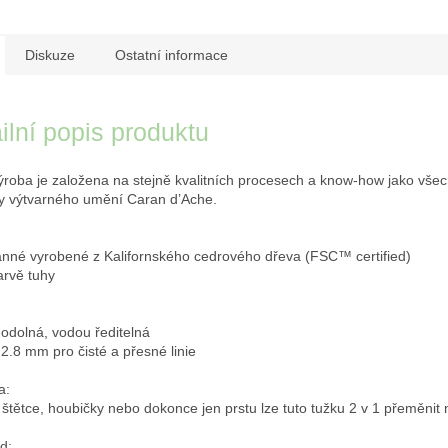
Diskuze
Ostatní informace
ilní popis produktu
výroba je založena na stejně kvalitních procesech a know-how jako vše
y výtvarného umění Caran d’Ache.
anné vyrobené z Kalifornského cedrového dřeva (FSC™ certified)
arvě tuhy
odolná, vodou ředitelná
2.8 mm pro čisté a přesné linie
a:
štětce, houbičky nebo dokonce jen prstu lze tuto tužku 2 v 1 přeměnit 
d: