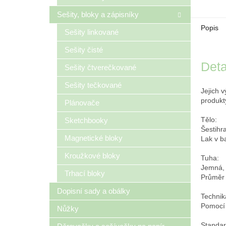
Sešity, bloky a zápisníky
Popis
Sešity linkované
Sešity čisté
Deta
Sešity čtverečkované
Sešity tečkované
Jejich 
produkt
Plánovače
Tělo:
Sketchbooky
Šestihr
Magnetické bloky
Lak v b
Kroužkové bloky
Tuha:
Jemná, 
Trhací bloky
Průměr 
Dopisní sady a obálky
Technik
Pomocí 
Nůžky
Standar