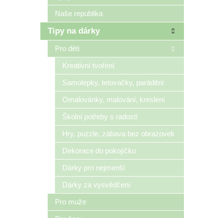
Naše republika
Tipy na dárky
Pro děti
Kreativní tvoření
Samolepky, tetovačky, parádění
Omalovánky, malování, kreslení
Školní potřeby s radostí
Hry, puzzle, zábava bez obrazovek
Dekorace do pokojíčku
Dárky pro nejmenší
Dárky za vysvědčení
Pro muže