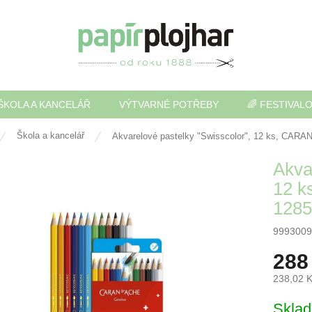
ŠKOLA A KANCELÁŘ
VÝTVARNÉ POTŘEBY
🌈 FESTIVAL
Škola a kancelář
Akvarelové pastelky "Swisscolor", 12 ks, CAR
Akva
12 
1285
9993009
288
238,02 
Měrná
Skla
cena: