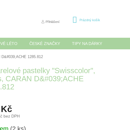
NÁKUPNÍ
Prázdný košík
Přihlášení
KOŠÍK
OVÉ LÉTO
ČESKÉ ZNAČKY
TIPY NA DÁRKY
NOVINK
AN D&#039;ACHE 1285.812
relové pastelky "Swisscolor",
ks, CARAN D&#039;ACHE
.812
 Kč
Kč bez DPH
dem
(2 ks)