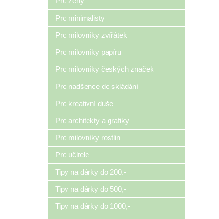
Pro ženy
Pro minimalisty
Pro milovníky zvířátek
Pro milovníky papíru
Pro milovníky českých značek
Pro nadšence do skládání
Pro kreativní duše
Pro architekty a grafiky
Pro milovníky rostlin
Pro učitele
Tipy na dárky do 200,-
Tipy na dárky do 500,-
Tipy na dárky do 1000,-