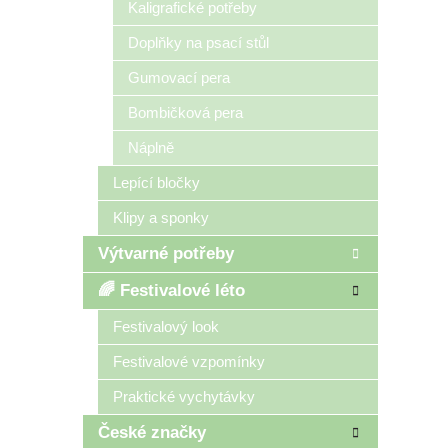
Kaligrafické potřeby
Doplňky na psací stůl
Gumovací pera
Bombičková pera
Náplně
Lepící bločky
Klipy a sponky
Výtvarné potřeby
🌈 Festivalové léto
Festivalový look
Festivalové vzpomínky
Praktické vychytávky
České značky