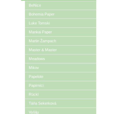
BeNice
Bohemia Paper
Luke Tomski
Mankai Paper
Martin Žampach
Master & Master
Meadows
Mikov
Papelote
Papírníci
Rückl
Táňa Sekerková
Vyšiju