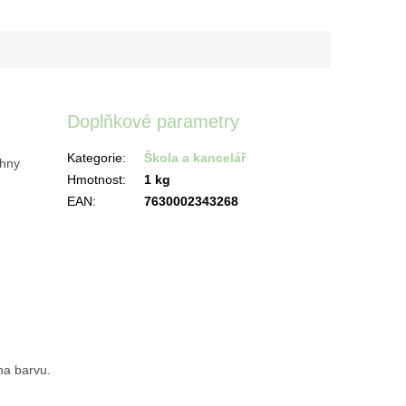
Doplňkové parametry
Kategorie
:
Škola a kancelář
chny
Hmotnost
:
1 kg
EAN
:
7630002343268
na barvu.