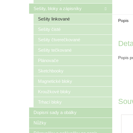
Sešity, bloky a zápisníky
Sešity linkované
Popis
Sešity čisté
Sešity čtverečkované
Deta
Sešity tečkované
Popis p
Plánovače
Sketchbooky
Magnetické bloky
Kroužkové bloky
Souv
Trhací bloky
Dopisní sady a obálky
Nůžky