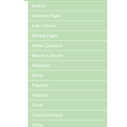
BeNice
Bohemia Paper
Luke Tomski
Mankai Paper
Martin Žampach
Master & Master
Meadows
Mikov
Papelote
Papírníci
Rückl
Táňa Sekerková
Vyšiju