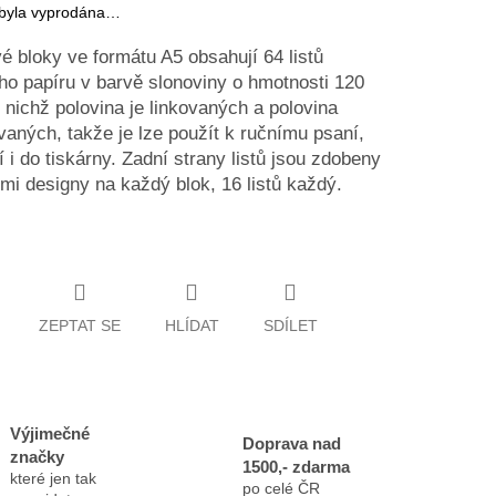
 byla vyprodána…
é bloky ve formátu A5 obsahují 64 listů
ho papíru v barvě slonoviny o hmotnosti 120
 nichž polovina je linkovaných a polovina
vaných, takže je lze použít k ručnímu psaní,
í i do tiskárny. Zadní strany listů jsou zdobeny
mi designy na každý blok, 16 listů každý.
ZEPTAT SE
HLÍDAT
SDÍLET
Výjimečné
Doprava nad
značky
1500,- zdarma
které jen tak
po celé ČR