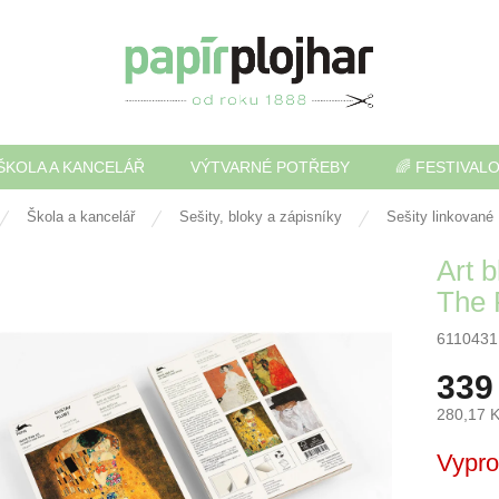
ŠKOLA A KANCELÁŘ
VÝTVARNÉ POTŘEBY
🌈 FESTIVAL
Škola a kancelář
Sešity, bloky a zápisníky
Sešity linkované
Art b
The 
6110431
339
280,17 
Měrná
Vypr
cena: