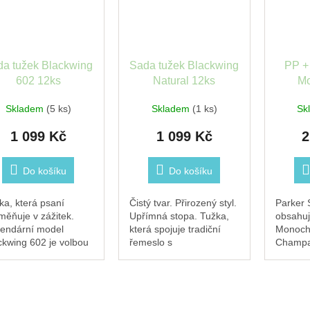
da tužek Blackwing
Sada tužek Blackwing
PP +
602 12ks
Natural 12ks
M
Cham
Skladem
(5 ks)
Skladem
(1 ks)
Sk
1 099 Kč
1 099 Kč
2
Do košíku
Do košíku
ka, která psaní
Čistý tvar. Přirozený styl.
Parker
měňuje v zážitek.
Upřímná stopa. Tužka,
obsahuj
endární model
která spojuje tradiční
Monoch
ckwing 602 je volbou
řemeslo s
Champa
, kteří si potrpí na
minimalistickým
pero I
litu a smysluplné
designem. Blackwing
Champa
aily. S ikonickým
Natural je nejtvrdší ze
tělo a v
natým kovovým
všech modelů Blackwing
saténo
ončením a...
– ideální...
lakem v