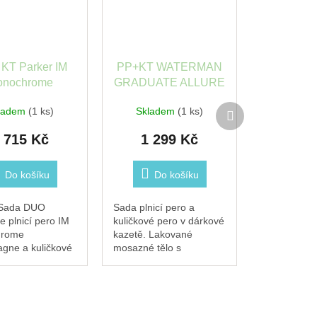
 KT Parker IM
PP+KT WATERMAN
onochrome
GRADUATE ALLURE
pagne + Duo
BLACK+DUO BOX
Další
ladem
(1 ks)
Skladem
(1 ks)
box
produkt
 715 Kč
1 299 Kč
Do košíku
Do košíku
 Sada DUO
Sada plnicí pero a
e plnicí pero IM
kuličkové pero v dárkové
rome
kazetě. Lakované
gne a kuličkové
mosazné tělo s
M Monochrome
pochromovanými
gne. Mosazné
doplňky z nerezové
íčko pokryté
oceli. Hrot z ušlechtilé
vým matným
nerezové oceli.
 barvě