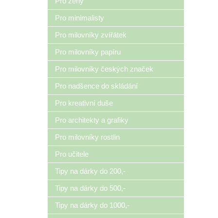
Pro ženy
Pro minimalisty
Pro milovníky zvířátek
Pro milovníky papíru
Pro milovníky českých značek
Pro nadšence do skládání
Pro kreativní duše
Pro architekty a grafiky
Pro milovníky rostlin
Pro učitele
Tipy na dárky do 200,-
Tipy na dárky do 500,-
Tipy na dárky do 1000,-