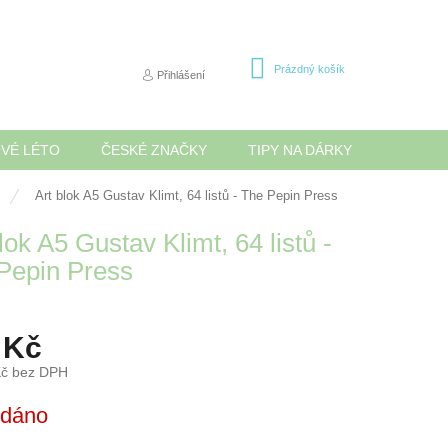
NÁKUPNÍ
Prázdný košík
Přihlášení
KOŠÍK
OVÉ LÉTO
ČESKÉ ZNAČKY
TIPY NA DÁRKY
NOVINK
Art blok A5 Gustav Klimt, 64 listů - The Pepin Press
lok A5 Gustav Klimt, 64 listů -
Pepin Press
 Kč
Kč bez DPH
odáno