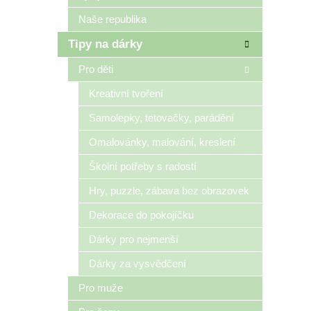
Naše republika
Tipy na dárky
Pro děti
Kreativní tvoření
Samolepky, tetovačky, parádění
Omalovánky, malování, kreslení
Školní potřeby s radostí
Hry, puzzle, zábava bez obrazovek
Dekorace do pokojíčku
Dárky pro nejmenší
Dárky za vysvědčení
Pro muže