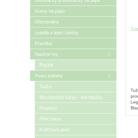
Děrovačky a sešívačky na papír
Gumy na papír
Ořezávátka
Sa
Lepidla a lepící pásky
Pravítka
Naučné hry
Puzzle
Psací potřeby
Tužky
Tuž
pro
Mechanické tužky - mikrotužky
Leg
Bla
Propisky
těch
Plnicí pera
kva
det
Kuličková pera
hra
zak