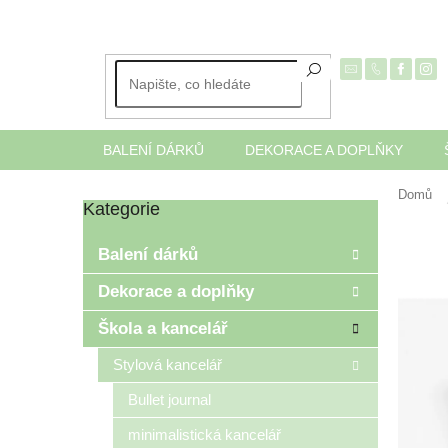
Přejít
na
obsah
BALENÍ DÁRKŮ
DEKORACE A DOPLŇKY
Domů
Kategorie
Přeskočit
P
kategorie
o
Balení dárků
s
t
Dekorace a doplňky
r
Škola a kancelář
a
n
Stylová kancelář
n
í
Bullet journal
p
minimalistická kancelář
a