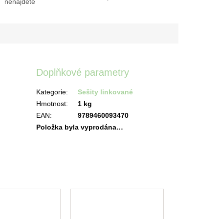
nenajdete
Doplňkové parametry
Kategorie
:
Sešity linkované
Hmotnost
:
1 kg
EAN
:
9789460093470
Položka byla vyprodána…