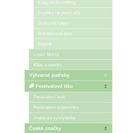
Kaligrafické potřeby
Doplňky na psací stůl
Gumovací pera
Bombičková pera
Náplně
Lepící bločky
Klipy a sponky
Výtvarné potřeby
🌈 Festivalové léto
Festivalový look
Festivalové vzpomínky
Praktické vychytávky
České značky