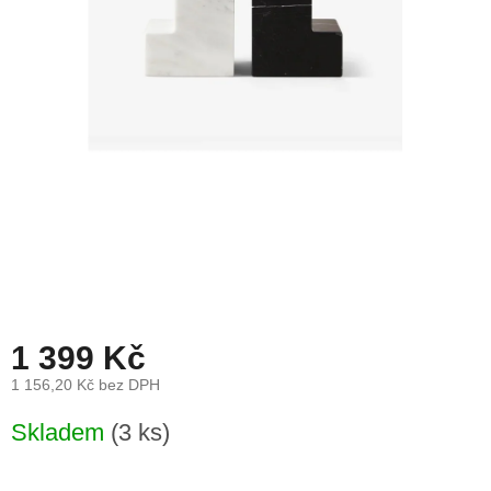
léto
České
značky
Tipy
na
dárky
Novinky
Prodejny
Přihlášení
1 399 Kč
1 156,20 Kč bez DPH
Měrná
Skladem
(3 ks)
cena: