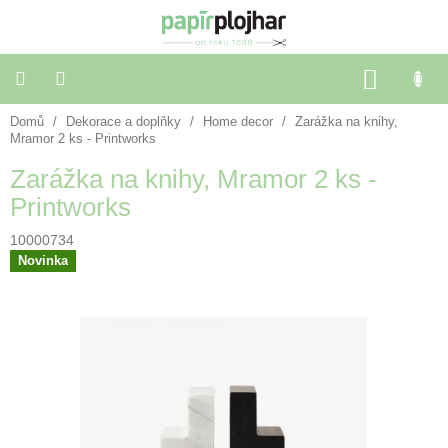
Přejít
na
obsah
NÁKU
KOŠÍK
Domů
/
Dekorace a doplňky
/
Home decor
/
Zarážka na knihy,
Balení
dárků
Mramor 2 ks - Printworks
Zarážka na knihy, Mramor 2 ks -
Dekorace
Printworks
a
doplňky
10000734
Novinka
Škola
a
kancelář
Výtvarné
potřeby
🌈
Festivalové