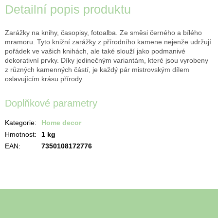
Detailní popis produktu
Zarážky na knihy, časopisy, fotoalba. Ze směsi černého a bílého
mramoru. Tyto knižní zarážky z přírodního kamene nejenže udržují
pořádek ve vašich knihách, ale také slouží jako podmanivé
dekorativní prvky. Díky jedinečným variantám, které jsou vyrobeny
z různých kamenných částí, je každý pár mistrovským dílem
oslavujícím krásu přírody.
Doplňkové parametry
Kategorie
:
Home decor
Hmotnost
:
1 kg
EAN
:
7350108172776
Z
á
Odebírat newsletter
p