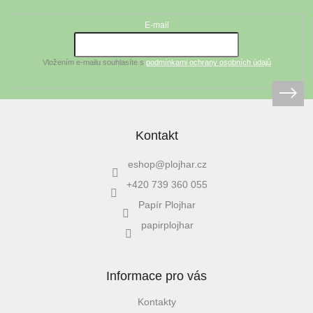
a
t
E-mail
í
Vložením e-mailu souhlasíte s
podmínkami ochrany osobních údajů
Kontakt
eshop
@
plojhar.cz
+420 739 360 055
Papír Plojhar
papirplojhar
Informace pro vás
Kontakty