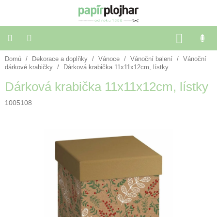
Přejít
na
obsah
NÁKU
KOŠÍK
Domů
/
Dekorace a doplňky
/
Vánoce
/
Vánoční balení
/
Vánoční
Balení
dárků
dárkové krabičky
/
Dárková krabička 11x11x12cm, lístky
Dárková krabička 11x11x12cm, lístky
Dekorace
a
1005108
doplňky
Škola
a
kancelář
Výtvarné
potřeby
🌈
Festivalové