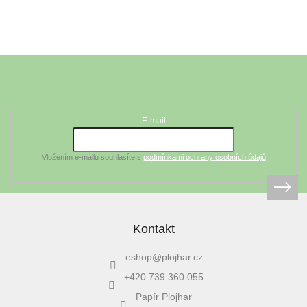
Z
á
Odebírat newsletter
p
a
t
E-mail
í
Vložením e-mailu souhlasíte s
podmínkami ochrany osobních údajů
Kontakt
eshop
@
plojhar.cz
+420 739 360 055
Papír Plojhar