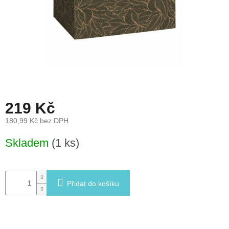
léto
České
značky
Tipy
na
dárky
219 Kč
Novinky
180,99 Kč bez DPH
Prodejny
Měrná
Skladem
(1 ks)
cena:
Přihlášení
Přidat do košíku