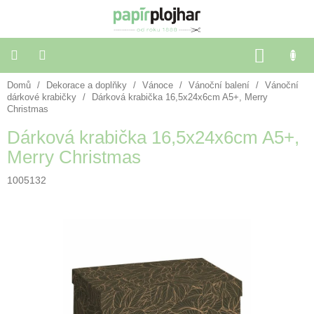
Přejít
na
obsah
NÁKU
KOŠÍK
Domů
/
Dekorace a doplňky
/
Vánoce
/
Vánoční balení
/
Vánoční
Balení
dárků
dárkové krabičky
/
Dárková krabička 16,5x24x6cm A5+, Merry
Christmas
Dárková krabička 16,5x24x6cm A5+,
Dekorace
a
Merry Christmas
doplňky
1005132
Škola
a
kancelář
Výtvarné
potřeby
🌈
Festivalové