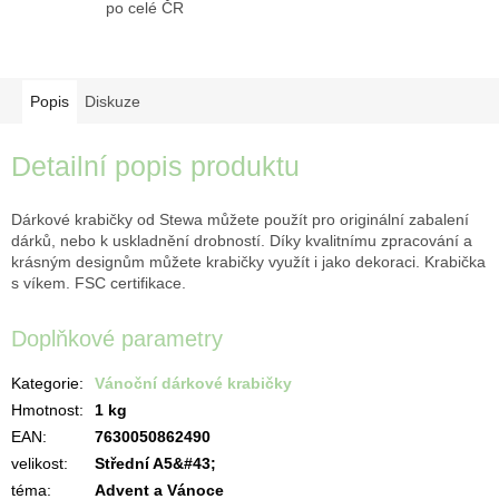
po celé ČR
Popis
Diskuze
Detailní popis produktu
Dárkové krabičky od Stewa můžete použít pro originální zabalení
dárků, nebo k uskladnění drobností. Díky kvalitnímu zpracování a
krásným designům můžete krabičky využít i jako dekoraci. Krabička
s víkem. FSC certifikace.
Doplňkové parametry
Kategorie
:
Vánoční dárkové krabičky
Hmotnost
:
1 kg
EAN
:
7630050862490
velikost
:
Střední A5&#43;
téma
:
Advent a Vánoce