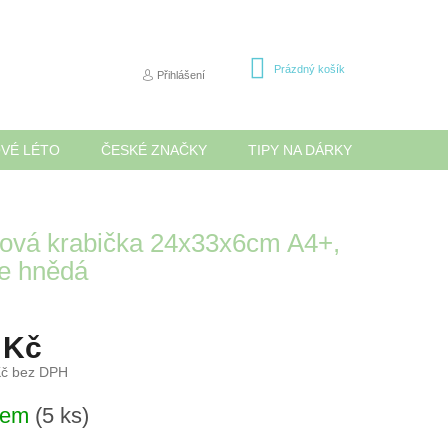
NÁKUPNÍ
Prázdný košík
Přihlášení
KOŠÍK
OVÉ LÉTO
ČESKÉ ZNAČKY
TIPY NA DÁRKY
NOVINK
ová krabička 24x33x6cm A4+,
le hnědá
 Kč
Kč bez DPH
dem
(5 ks)