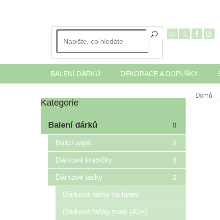
Přejít
na
obsah
BALENÍ DÁRKŮ
DEKORACE A DOPLŇKY
Domů
Kategorie
Přeskočit
P
kategorie
o
Balení dárků
s
t
Balicí papír
r
Dárkové krabičky
a
n
Dárkové tašky
n
í
Dárkové tašky na lahev
p
Dárkové tašky malé (A5+)
a