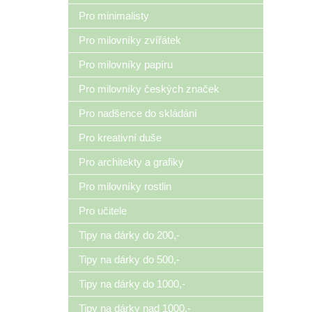
Pro minimalisty
Pro milovníky zvířátek
Pro milovníky papíru
Pro milovníky českých značek
Pro nadšence do skládání
Pro kreativní duše
Pro architekty a grafiky
Pro milovníky rostlin
Pro učitele
Tipy na dárky do 200,-
Tipy na dárky do 500,-
Tipy na dárky do 1000,-
Tipy na dárky nad 1000,-