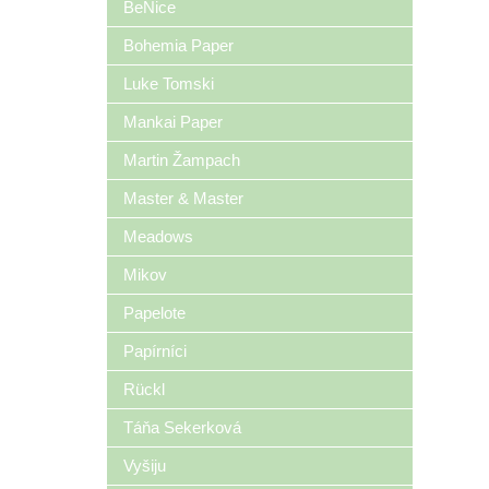
BeNice
Bohemia Paper
Luke Tomski
Mankai Paper
Martin Žampach
Master & Master
Meadows
Mikov
Papelote
Papírníci
Rückl
Táňa Sekerková
Vyšiju