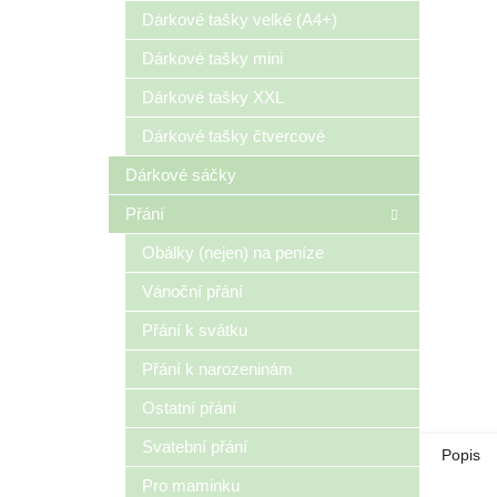
n
Dárkové tašky velké (A4+)
e
Dárkové tašky mini
l
Dárkové tašky XXL
Dárkové tašky čtvercové
Dárkové sáčky
Přání
Obálky (nejen) na peníze
Vánoční přání
Přání k svátku
Přání k narozeninám
Ostatní přání
Svatební přání
Popis
Pro maminku