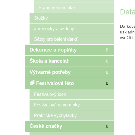
Přání pro miminko
Deta
Stužky
Dárkové
Jmenovky a ozdoby
uskladn
využít i
Šátky pro balení dárků
Dekorace a doplňky
Škola a kancelář
Výtvarné potřeby
🌈 Festivalové léto
Festivalový look
Festivalové vzpomínky
Praktické vychytávky
České značky