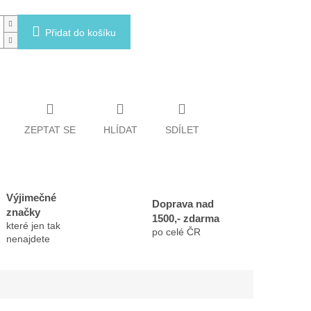
Přidat do košíku
ZEPTAT SE
HLÍDAT
SDÍLET
Výjimečné
Doprava nad
značky
1500,- zdarma
které jen tak
po celé ČR
nenajdete