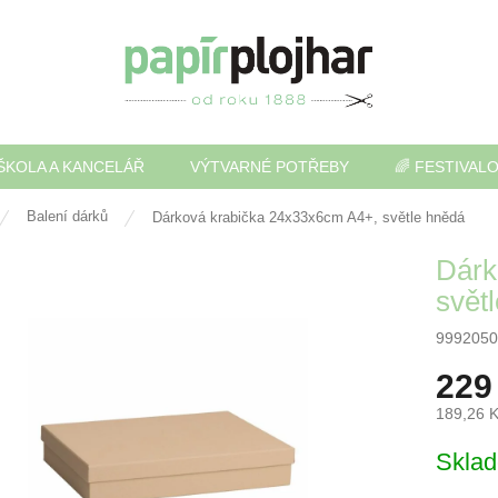
ŠKOLA A KANCELÁŘ
VÝTVARNÉ POTŘEBY
🌈 FESTIVAL
Balení dárků
Dárková krabička 24x33x6cm A4+, světle hnědá
Dárk
svět
9992050
229
189,26 
Měrná
Skla
cena: