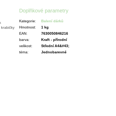
Doplňkové parametry
Kategorie
:
Balení dárků
k
Hmotnost
:
1 kg
 krabičky
EAN
:
7630050846216
barva
:
Kraft - přírodní
velikost
:
Střední A4&#43;
téma
:
Jednobarevné