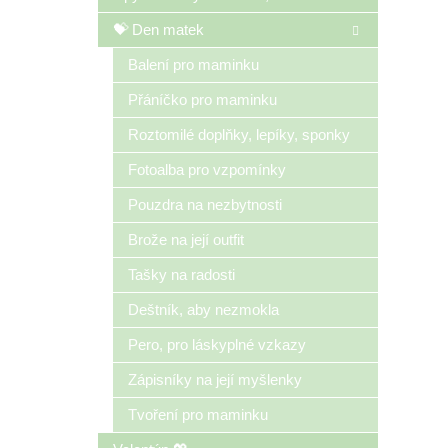
💝 Den matek
Balení pro maminku
Přáníčko pro maminku
Roztomilé doplňky, lepíky, sponky
Fotoalba pro vzpomínky
Pouzdra na nezbytnosti
Brože na její outfit
Tašky na radosti
Deštník, aby nezmokla
Pero, pro láskyplné vzkazy
Zápisníky na její myšlenky
Tvoření pro maminku