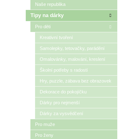
Naše republika
Tipy na dárky
Pro děti
Kreativní tvoření
Samolepky, tetovačky, parádění
Omalovánky, malování, kreslení
Školní potřeby s radostí
Hry, puzzle, zábava bez obrazovek
Dekorace do pokojíčku
Dárky pro nejmenší
Dárky za vysvědčení
Pro muže
Pro ženy