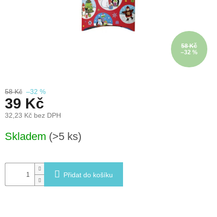
léto
České
značky
58 Kč
–32 %
Tipy
na
dárky
58 Kč
–32 %
39 Kč
Novinky
32,23 Kč bez DPH
Prodejny
Měrná
Skladem
(>5 ks)
cena:
Přihlášení
Přidat do košíku