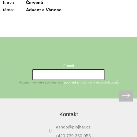
barva
:
Červená
téma
:
Advent a Vánoce
Z
á
Odebírat newsletter
p
a
t
E-mail
í
Vložením e-mailu souhlasíte s
podmínkami ochrany osobních údajů
Kontakt
eshop
@
plojhar.cz
+420 739 360 055