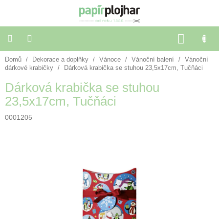
Přejít
na
obsah
NÁKU
KOŠÍK
Domů
/
Dekorace a doplňky
/
Vánoce
/
Vánoční balení
/
Vánoční
Balení
dárků
dárkové krabičky
/
Dárková krabička se stuhou 23,5x17cm, Tučňáci
Dárková krabička se stuhou
Dekorace
23,5x17cm, Tučňáci
a
doplňky
0001205
Škola
a
kancelář
Výtvarné
potřeby
🌈
Festivalové