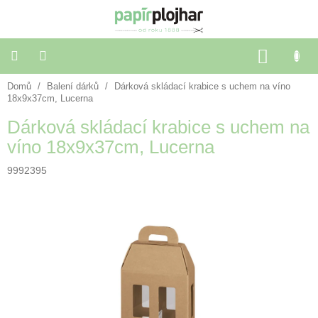
Přejít
na
obsah
NÁKU
KOŠÍK
Domů
/
Balení dárků
/
Dárková skládací krabice s uchem na víno
Balení
dárků
18x9x37cm, Lucerna
Dárková skládací krabice s uchem na
Dekorace
víno 18x9x37cm, Lucerna
a
doplňky
9992395
Škola
a
kancelář
Výtvarné
potřeby
🌈
Festivalové