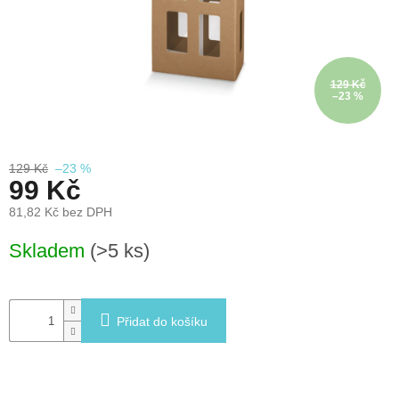
léto
České
značky
129 Kč
–23 %
Tipy
na
dárky
129 Kč
–23 %
99 Kč
Novinky
81,82 Kč bez DPH
Prodejny
Měrná
Skladem
(>5 ks)
cena:
Přihlášení
Přidat do košíku