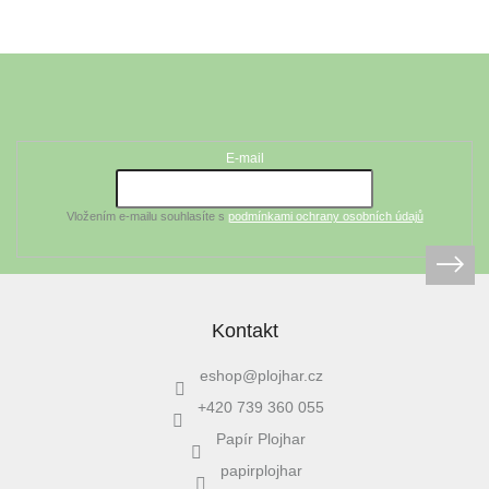
Z
á
Odebírat newsletter
p
a
t
E-mail
í
Vložením e-mailu souhlasíte s
podmínkami ochrany osobních údajů
Kontakt
eshop
@
plojhar.cz
+420 739 360 055
Papír Plojhar
papirplojhar