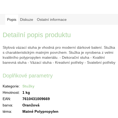
Popis
Diskuze
Ostatní informace
Detailní popis produktu
Stylová vázací stuha je vhodná pro moderní dárkové balení. Stužka
s charakteristickým matným povrchem. Stužka je vyrobena z velmi
kvalitního polypropylen materiálu. - Dekorační stuha - Kvalitní
barevná stuha - Vázací stuha - Kreativní potřeby - Svatební potřeby
Doplňkové parametry
Kategorie
:
Stužky
Hmotnost
:
1 kg
EAN
:
7610431009669
barva
:
Oranžová
téma
:
Matné Polypropylen