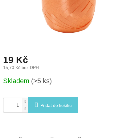
léto
České
značky
Tipy
na
dárky
19 Kč
Novinky
15,70 Kč bez DPH
Měrná
Skladem
(>5 ks)
Prodejny
cena:
Přihlášení
Přidat do košíku