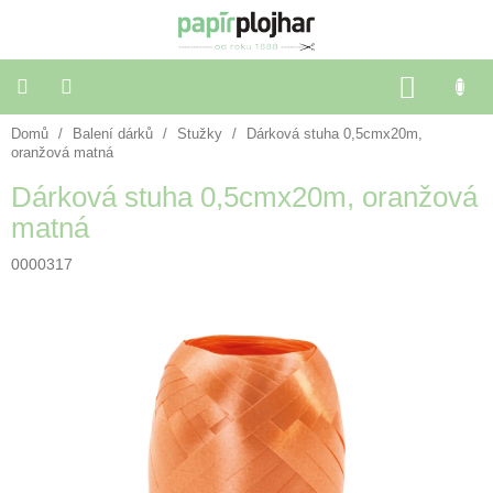
Přejít
na
obsah
NÁKU
KOŠÍK
Domů
/
Balení dárků
/
Stužky
/
Dárková stuha 0,5cmx20m,
Balení
dárků
oranžová matná
Dárková stuha 0,5cmx20m, oranžová
Dekorace
matná
a
doplňky
0000317
Škola
a
kancelář
Výtvarné
potřeby
🌈
Festivalové