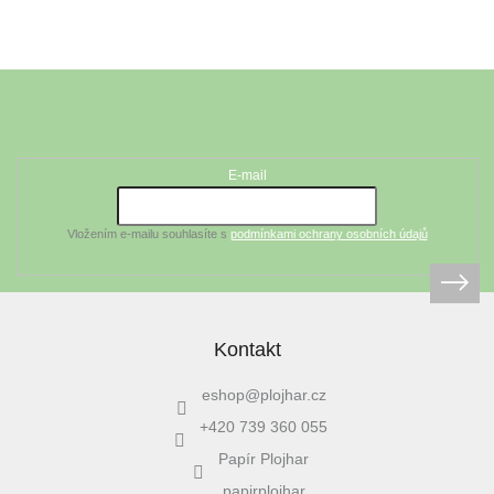
Z
á
Odebírat newsletter
p
a
t
E-mail
í
Vložením e-mailu souhlasíte s
podmínkami ochrany osobních údajů
Kontakt
eshop
@
plojhar.cz
+420 739 360 055
Papír Plojhar
papirplojhar