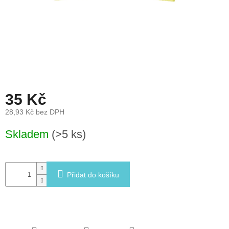
léto
České
značky
Tipy
na
dárky
35 Kč
Novinky
28,93 Kč bez DPH
Měrná
Skladem
(>5 ks)
Prodejny
cena:
Přihlášení
Přidat do košíku