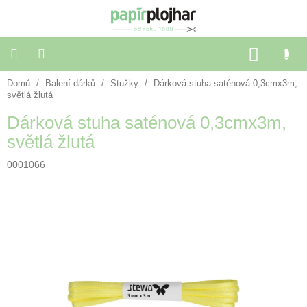
Přejít
na
obsah
NÁKU
KOŠÍK
Domů
/
Balení dárků
/
Stužky
/
Dárková stuha saténová 0,3cmx3m,
Balení
dárků
světlá žlutá
Dárková stuha saténová 0,3cmx3m,
Dekorace
světlá žlutá
a
doplňky
0001066
Škola
a
kancelář
Výtvarné
potřeby
🌈
Festivalové