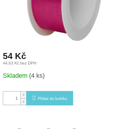
léto
České
značky
Tipy
na
dárky
54 Kč
Novinky
44,63 Kč bez DPH
Měrná
Skladem
(4 ks)
Prodejny
cena:
Přihlášení
Přidat do košíku