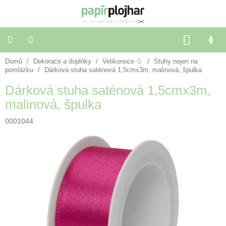
Přejít
na
obsah
NÁKU
KOŠÍK
Domů
/
Dekorace a doplňky
/
Velikonoce 🥚
/
Stuhy nejen na
Balení
dárků
pomlázku
/
Dárková stuha saténová 1,5cmx3m, malinová, špulka
Dárková stuha saténová 1,5cmx3m,
Dekorace
malinová, špulka
a
doplňky
0001044
Škola
a
kancelář
Výtvarné
potřeby
🌈
Festivalové