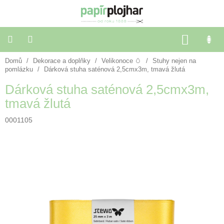
Přejít
na
obsah
NÁKU
KOŠÍK
Domů
/
Dekorace a doplňky
/
Velikonoce 🥚
/
Stuhy nejen na
Balení
dárků
pomlázku
/
Dárková stuha saténová 2,5cmx3m, tmavá žlutá
Dárková stuha saténová 2,5cmx3m,
Dekorace
tmavá žlutá
a
doplňky
0001105
Škola
a
kancelář
Výtvarné
potřeby
🌈
Festivalové