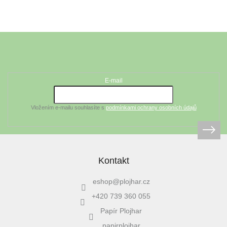
Z
á
Odebírat newsletter
p
a
t
E-mail
í
Vložením e-mailu souhlasíte s
podmínkami ochrany osobních údajů
Kontakt
eshop
@
plojhar.cz
+420 739 360 055
Papír Plojhar
papirplojhar