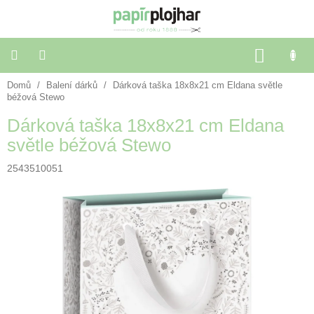
Přejít
na
obsah
NÁKU
KOŠÍK
Domů
/
Balení dárků
/
Dárková taška 18x8x21 cm Eldana světle
Balení
dárků
béžová Stewo
Dárková taška 18x8x21 cm Eldana
Dekorace
světle béžová Stewo
a
doplňky
2543510051
Škola
a
kancelář
Výtvarné
potřeby
🌈
Festivalové