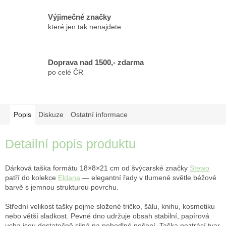
Výjimečné značky
které jen tak nenajdete
Doprava nad 1500,- zdarma
po celé ČR
Popis
Diskuze
Ostatní informace
Detailní popis produktu
Dárková taška formátu 18×8×21 cm od švýcarské značky
Stewo
patří do kolekce
Eldana
— elegantní řady v tlumené světle béžové
barvě s jemnou strukturou povrchu.
Střední velikost tašky pojme složené tričko, šálu, knihu, kosmetiku
nebo větší sladkost. Pevné dno udržuje obsah stabilní, papírová
ucha jsou dostatečně silná na pohodlné nošení. Taška neztrácí tvar