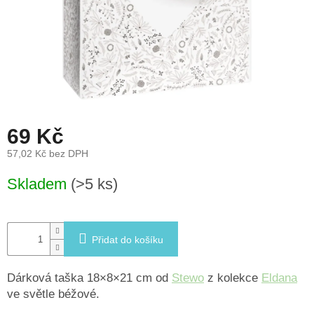
léto
České
značky
Tipy
na
dárky
69 Kč
Novinky
57,02 Kč bez DPH
Měrná
Skladem
(>5 ks)
Prodejny
cena:
Přihlášení
Přidat do košíku
Dárková taška 18×8×21 cm od
Stewo
z kolekce
Eldana
ve světle béžové.