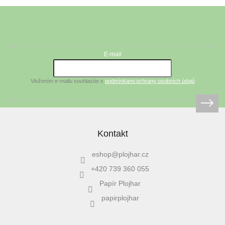
Z
á
Odebírat newsletter
p
a
t
E-mail
í
Vložením e-mailu souhlasíte s
podmínkami ochrany osobních údajů
Kontakt
eshop
@
plojhar.cz
+420 739 360 055
Papír Plojhar
papirplojhar