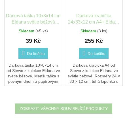
Dárková taška 10x8x14 cm
Dárková krabička
Eldana světle béžová
24x33x12 cm A4+ Eldana
Stewo
světle béžová Stewo
Skladem
(>5 ks)
Skladem
(3 ks)
39 Kč
255 Kč
Do košíku
Do košíku
Dárková taška 10×8×14 cm
Dárková krabička A4 od
od Stewo z kolekce Eldana ve
Stewo z kolekce Eldana ve
světle béžové. Menší taška s
světle béžové. Rozměry 24 ×
pevným dnem a papírovými
33 × 12 cm, tuhá lepenka s
uchy. Vhodná pro kosmetiku,
odklápěcím víčkem. Skvělé
šperky, drobné dárky nebo
balení pro oblečení, knihy
přáníčko s...
nebo větší dárky.
ZOBRAZIT VŠECHNY SOUVISEJÍCÍ PRODUKTY