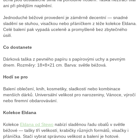
ani při plnějším naplnění.
Jednoduché béžové provedení je záměrně decentní — snadné
sladění se stuhou, visačkou nebo přáníčkem z téže kolekce Eldana.
Celé balení pak vypadá uceleně a promyšleně bez zbytečného
úsilí.
Co dostanete
Dárková taška z pevného papíru s papírovými uchy a pevným
dnem. Rozměry: 18×8×21 cm. Barva: světle béžová.
Hodí se pro
Balení oblečení, knih, kosmetiky, sladkostí nebo kombinace
menších dárků. Universální velikost pro narozeniny, Vánoce, výročí
nebo firemní obdarovávání.
Kolekce Eldana
Kolekce
Eldana od Stewo
nabízí sladěnou řadu obalů v světle
béžové — tašky tří velikostí, krabičky různých formátů, visačky i
přáníčka. Stačí vybrat správnou velikost a balení je hotové.