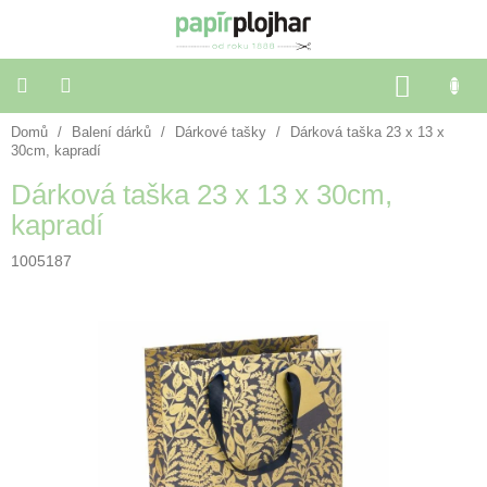
Přejít
na
obsah
NÁKU
KOŠÍK
Domů
/
Balení dárků
/
Dárkové tašky
/
Dárková taška 23 x 13 x
Balení
dárků
30cm, kapradí
Dárková taška 23 x 13 x 30cm,
Dekorace
kapradí
a
doplňky
1005187
Škola
a
kancelář
Výtvarné
potřeby
🌈
Festivalové