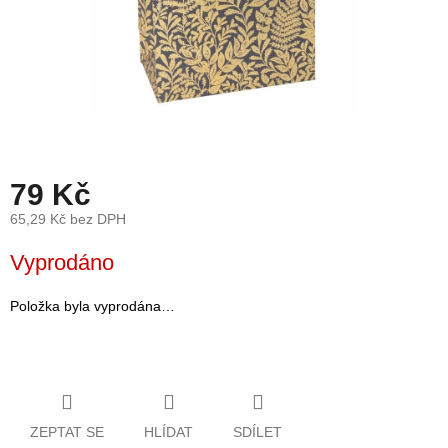
léto
České
značky
Tipy
na
dárky
79 Kč
Novinky
65,29 Kč bez DPH
Měrná
Vyprodáno
Prodejny
cena:
Přihlášení
Položka byla vyprodána…
ZEPTAT SE
HLÍDAT
SDÍLET