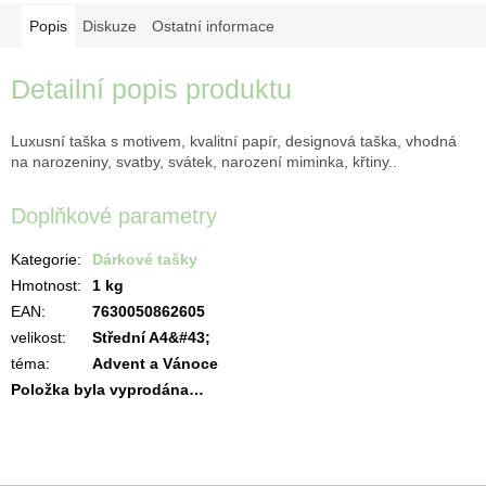
Popis
Diskuze
Ostatní informace
Detailní popis produktu
Luxusní taška s motivem, kvalitní papír, designová taška, vhodná
na narozeniny, svatby, svátek, narození miminka, křtiny..
Doplňkové parametry
Kategorie
:
Dárkové tašky
Hmotnost
:
1 kg
EAN
:
7630050862605
velikost
:
Střední A4&#43;
téma
:
Advent a Vánoce
Položka byla vyprodána…