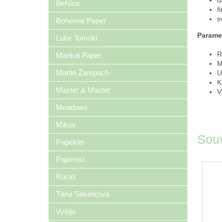
d
BeNice
f
s
Bohemia Paper
Parame
Luke Tomski
R
Mankai Paper
M
Martin Žampach
U
K
Master & Master
V
Meadows
Mikov
Souv
Papelote
Papírníci
Rückl
Táňa Sekerková
Vyšiju