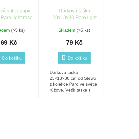
vý balicí papír
Dárková taška
Paro light rose
23x13x30 Paro light
0cm x 2m
rose
ladem
(>5 ks)
Skladem
(>5 ks)
69 Kč
79 Kč
Do košíku
Do košíku
Dárková taška
23×13×30 cm od Stewo
z kolekce Paro ve světle
růžové. Větší taška s
pevným dnem a
papírovými uchy. Skvělá
pro oblečení, velké
krabice čokolád nebo
větší kombinaci...