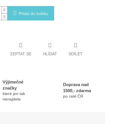
Přidat do košíku
ZEPTAT SE
HLÍDAT
SDÍLET
Výjimečné
Doprava nad
značky
1500,- zdarma
které jen tak
po celé ČR
nenajdete