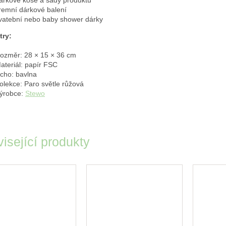
árkové koše a sady produktů
iremní dárkové balení
vatební nebo baby shower dárky
try:
ozměr: 28 × 15 × 36 cm
ateriál: papír FSC
cho: bavlna
olekce: Paro světle růžová
ýrobce:
Stewo
isející produkty