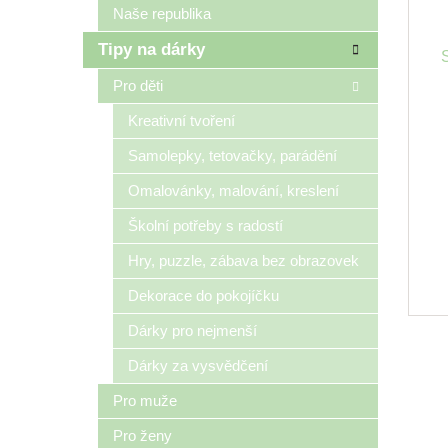
Naše republika
Tipy na dárky
P
Pro děti
Kreativní tvoření
Samolepky, tetovačky, parádění
Omalovánky, malování, kreslení
Školní potřeby s radostí
Hry, puzzle, zábava bez obrazovek
Dekorace do pokojíčku
Dárky pro nejmenší
Dárky za vysvědčení
Pro muže
Pro ženy