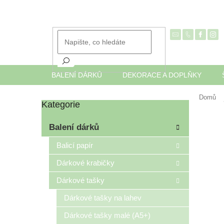
Přejít
na
obsah
BALENÍ DÁRKŮ
DEKORACE A DOPLŇKY
Domů
Kategorie
Přeskočit
P
kategorie
o
Balení dárků
s
t
Balicí papír
r
Dárkové krabičky
a
n
Dárkové tašky
n
í
Dárkové tašky na lahev
p
Dárkové tašky malé (A5+)
a