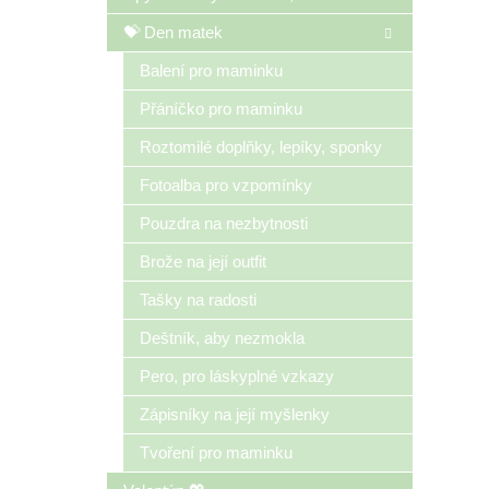
💝 Den matek
Balení pro maminku
Přáníčko pro maminku
Roztomilé doplňky, lepíky, sponky
Fotoalba pro vzpomínky
Pouzdra na nezbytnosti
Brože na její outfit
Tašky na radosti
Deštník, aby nezmokla
Pero, pro láskyplné vzkazy
Zápisníky na její myšlenky
Tvoření pro maminku