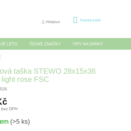
NÁKUPNÍ
Prázdný košík
Přihlášení
KOŠÍK
OVÉ LÉTO
ČESKÉ ZNAČKY
TIPY NA DÁRKY
NOVINK
C
ová taška STEWO 28x15x36
 light rose FSC
526
Kč
č bez DPH
dem
(>5 ks)