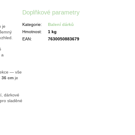
Doplňkové parametry
Kategorie
:
Balení dárků
 je
Hmotnost
:
1 kg
. Jemný
vzhled.
EAN
:
7630050883679
ě
 a
olekce — vše
× 36 cm
je
í, dárkové
 pro sladěné