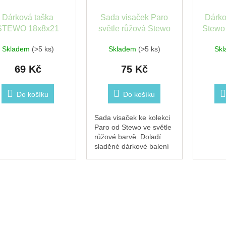
Dárková taška
Sada visaček Paro
Dárko
STEWO 18x8x21
světle růžová Stewo
Stewo 
aro light rose FSC
7
Skladem
(>5 ks)
Skladem
(>5 ks)
Sk
69 Kč
75 Kč
Do košíku
Do košíku
Sada visaček ke kolekci
Paro od Stewo ve světle
růžové barvě. Doladí
sladěné dárkové balení
spolu s taškou nebo
krabičkou ze stejné
kolekce. Součástí sada
více visaček s
provázkem.