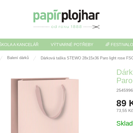
ŠKOLA A KANCELÁŘ
VÝTVARNÉ POTŘEBY
🌈 FESTIVAL
Balení dárků
Dárková taška STEWO 28x15x36 Paro light rose FS
Dárk
Paro
2545996
89 
73,55 K
Měrná
Skla
cena: