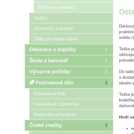
Přání pro miminko
Deta
Stužky
Dárkov
Jmenovky a ozdoby
praktic
světle 
Šátky pro balení dárků
Taška j
Dekorace a doplňky
obhosp
Škola a kancelář
pohodln
Výtvarné potřeby
Do tašk
s dosta
🌈 Festivalové léto
ideální 
Festivalový look
Taška j
krabičk
Festivalové vzpomínky
dárkové
Praktické vychytávky
Hodí se
České značky
v