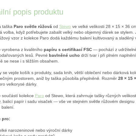
ilní popis produktu
á taška
Paro světle růžová
od
Stewo
ve velké velikosti 28 × 15 × 36 cm
ká volba, když potřebujete zabalit velký nebo objemný dárek se stylem
růžový vzor z kolekce Paro dodá každému balení kultivovaný a sladěný 
e vyrobena z kvalitního
papíru s certifikací FSC
— pochází z udržiteln
odařovaných lesů. Pevné
bavlněné ucho
drží tvar i při plném naplnění
ě se nese i s těžším obsahem.
y se vejde košík s produkty, sada knih, větší oblečení nebo dárková k
tečným prostorem, aniž by taška působila přeplněně. Rozměr
28 × 15 
pro velkorysé dárky.
e součástí kolekce
Paro
od Stewo, která zahrnuje tašky různých velikost
y, balicí papír i sadu visaček — vše ve stejném světle růžovém designu
 balení.
 pro:
elké narozeninové nebo výroční dárky