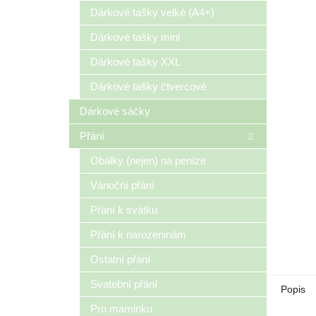
n
Dárkové tašky velké (A4+)
e
Dárkové tašky mini
l
Dárkové tašky XXL
Dárkové tašky čtvercové
Dárkové sáčky
Přání
Obálky (nejen) na peníze
Vánoční přání
Přání k svátku
Přání k narozeninám
Ostatní přání
Svatební přání
Popis
Pro maminku