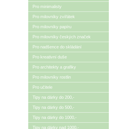
Pro minimalisty
Pro milovníky zvířátek
Pro milovníky papíru
Pro milovníky českých značek
Pro nadšence do skládání
Pro kreativní duše
Pro architekty a grafiky
Pro milovníky rostlin
Pro učitele
Tipy na dárky do 200,-
Tipy na dárky do 500,-
Tipy na dárky do 1000,-
Tipy na dárky nad 1000,-