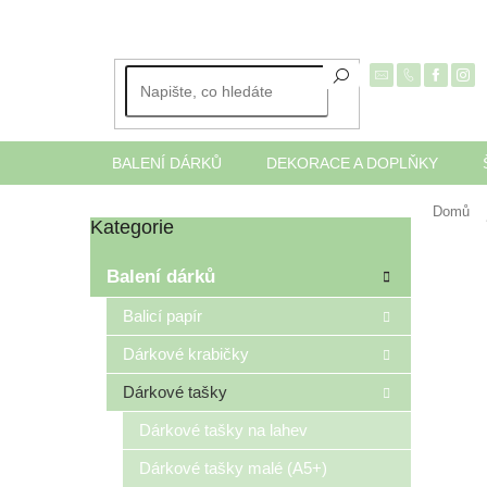
Přejít
na
obsah
BALENÍ DÁRKŮ
DEKORACE A DOPLŇKY
Domů
Kategorie
Přeskočit
P
kategorie
o
Balení dárků
s
t
Balicí papír
r
Dárkové krabičky
a
n
Dárkové tašky
n
í
Dárkové tašky na lahev
p
Dárkové tašky malé (A5+)
a