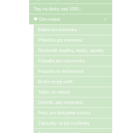
Tipy na dárky nad 1000,-
💝 Den matek
Balení pro maminku
Přáníčko pro maminku
Roztomilé doplňky, lepíky, sponky
Fotoalba pro vzpomínky
Pouzdra na nezbytnosti
Brože na její outfit
Tašky na radosti
Deštník, aby nezmokla
Pero, pro láskyplné vzkazy
Zápisníky na její myšlenky