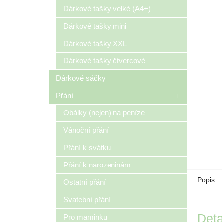
n
Dárkové tašky velké (A4+)
e
Dárkové tašky mini
l
Dárkové tašky XXL
Dárkové tašky čtvercové
Dárkové sáčky
Přání
Obálky (nejen) na peníze
Vánoční přání
Přání k svátku
Přání k narozeninám
Popis
Ostatní přání
Svatební přání
Deta
Pro maminku