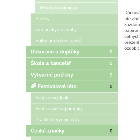
Přání pro miminko
Dárková
Stužky
obzvláš
každém 
Jmenovky a ozdoby
papírem
četných 
Šátky pro balení dárků
prezent
ozdobit
Dekorace a doplňky
Škola a kancelář
Výtvarné potřeby
🌈 Festivalové léto
Festivalový look
Festivalové vzpomínky
Praktické vychytávky
České značky