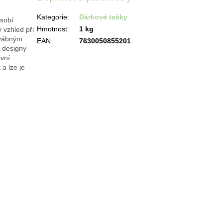
Kategorie
:
Dárkové tašky
ůsobí
Hmotnost
:
1 kg
 vzhled při
dvábným
EAN
:
7630050855201
 designy
ivní
a lze je