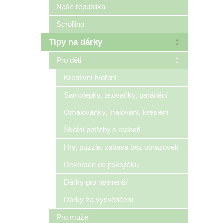
Naše republika
Scrollino
Tipy na dárky
Pro děti
Kreativní tvoření
Samolepky, tetovačky, parádění
Omalovánky, malování, kreslení
Školní potřeby s radostí
Hry, puzzle, zábava bez obrazovek
Dekorace do pokojíčku
Dárky pro nejmenší
Dárky za vysvědčení
Pro muže