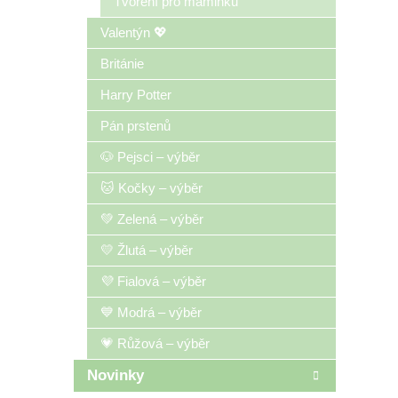
Tvoření pro maminku
Valentýn 💖
Británie
Harry Potter
Pán prstenů
🐶 Pejsci – výběr
🐱 Kočky – výběr
💚 Zelená – výběr
💛 Žlutá – výběr
💜 Fialová – výběr
💙 Modrá – výběr
💗 Růžová – výběr
Novinky