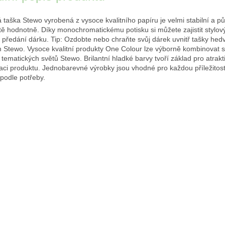
 taška Stewo vyrobená z vysoce kvalitního papíru je velmi stabilní a p
tě hodnotně. Díky monochromatickému potisku si můžete zajistit stylový
předání dárku. Tip: Ozdobte nebo chraňte svůj dárek uvnitř tašky he
 Stewo. Vysoce kvalitní produkty One Colour lze výborně kombinovat s
tematických světů Stewo. Brilantní hladké barvy tvoří základ pro atrakt
aci produktu. Jednobarevné výrobky jsou vhodné pro každou příležitost 
 podle potřeby.