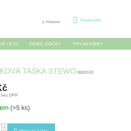
NÁKUPNÍ
Prázdný košík
Přihlášení
KOŠÍK
OVÉ LÉTO
ČESKÉ ZNAČKY
TIPY NA DÁRKY
NOVINK
KOVÁ TAŠKA STEWO
0600183
Kč
č bez DPH
dem
(>5 ks)