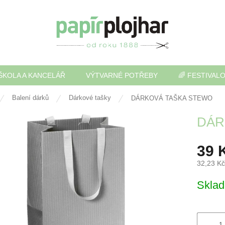
ŠKOLA A KANCELÁŘ
VÝTVARNÉ POTŘEBY
🌈 FESTIVAL
Balení dárků
Dárkové tašky
DÁRKOVÁ TAŠKA STEWO
DÁR
39 
32,23 K
Měrná
Skla
cena: