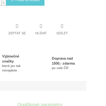
Přidat do košíku
ZEPTAT SE
HLÍDAT
SDÍLET
Výjimečné
Doprava nad
značky
1500,- zdarma
které jen tak
po celé ČR
nenajdete
Doplňkové parametry