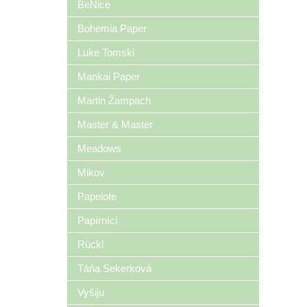
BeNice
Bohemia Paper
Luke Tomski
Mankai Paper
Martin Žampach
Master & Master
Meadows
Mikov
Papelote
Papírníci
Rückl
Táňa Sekerková
Vyšiju