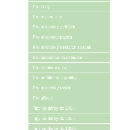
Pro ženy
Pro minimalisty
Pro milovníky zvířátek
Pro milovníky papíru
Pro milovníky českých značek
Pro nadšence do skládání
Pro kreativní duše
Pro architekty a grafiky
Pro milovníky rostlin
Pro učitele
Tipy na dárky do 200,-
Tipy na dárky do 500,-
Tipy na dárky do 1000,-