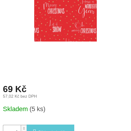
léto
České
značky
Tipy
na
dárky
Novinky
Prodejny
69 Kč
Přihlášení
57,02 Kč bez DPH
Měrná
Skladem
(5 ks)
cena: