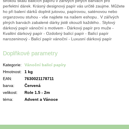
širokou škálu balicích papírů v zářivých plných barvách pro
perfektní dárek. Krásný designový papír vás určitě zaujme. Můžete
ho při balení dárků doplnit jutovou, papírovou, saténovou nebo
organzovou stuhou - vše najdete na našem eshopu.. V zářivých
plných barvách zabalené dárky jistě okouzlí každého.. Stylový
dárkový papír vánoční s motivem - Dárkový papír pro muže -
Kvalitní dárkový papír - Ozdobný balící papír - Balící papír
narozeninový - Balící papír vánoční - Luxusní dárkový papír
Doplňkové parametry
Kategorie
:
Vánoční balicí papíry
Hmotnost
:
1 kg
EAN
:
7630021178711
barva
:
Červená
velikost
:
Role 1.5 - 2m
téma
:
Advent a Vánoce
Z