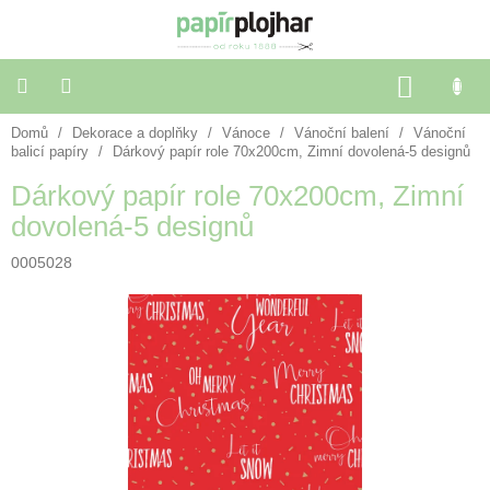
Přejít
na
obsah
NÁKU
KOŠÍK
Domů
/
Dekorace a doplňky
/
Vánoce
/
Vánoční balení
/
Vánoční
Balení
dárků
balicí papíry
/
Dárkový papír role 70x200cm, Zimní dovolená-5 designů
Dárkový papír role 70x200cm, Zimní
Dekorace
dovolená-5 designů
a
doplňky
0005028
Škola
a
kancelář
Výtvarné
potřeby
🌈
Festivalové