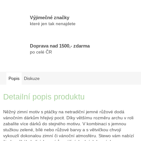
Výjimečné značky
které jen tak nenajdete
Doprava nad 1500,- zdarma
po celé ČR
Popis
Diskuze
Detailní popis produktu
Něžný zimní motiv s ptáčky na netradiční jemné růžové dodá
vánočním dárkům hřejivý pocit. Díky většímu rozměru archu v roli
zabalíte více dárků do stejného motivu. V kombinaci s jemnou
stužkou zelené, bílé nebo růžové barvy a s větvičkou chvojí
vykouzlí dokonalou zimní či vánoční atmosféru. Stewo vám nabízí