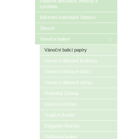
Vánoční dekorace, hvězdy a
výzdoba
Adventní kalendáře Vánoce
Silvestr
Vánoční balení
Vánoční balicí papíry
Vánoční dárkové krabičky
Vánoční dárkové tašky
Vánoční dárkové sáčky
Hvězdná Zidonia
Klasická Kirsten
Tradiční Anette
Elegantní Mariola
Vločková Isobel