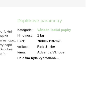
Doplňkové parametry
Kategorie
:
Vánoční balicí papíry
erfektní
Hmotnost
:
1 kg
oplnit
em eshopu..
EAN
:
7630021197828
ový papír
velikost
:
Role 3 - 5m
- Ozdobný
téma
:
Advent a Vánoce
pír -
Položka byla vyprodána…