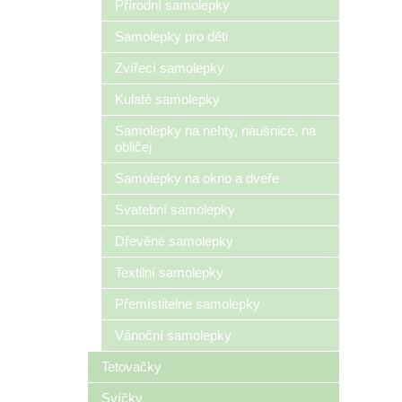
Přírodní samolepky
Samolepky pro děti
Zvířecí samolepky
Kulaté samolepky
Samolepky na nehty, náušnice, na
obličej
Samolepky na okno a dveře
Svatební samolepky
Dřevěné samolepky
Textilní samolepky
Přemístitelné samolepky
Vánoční samolepky
Tetovačky
Svíčky