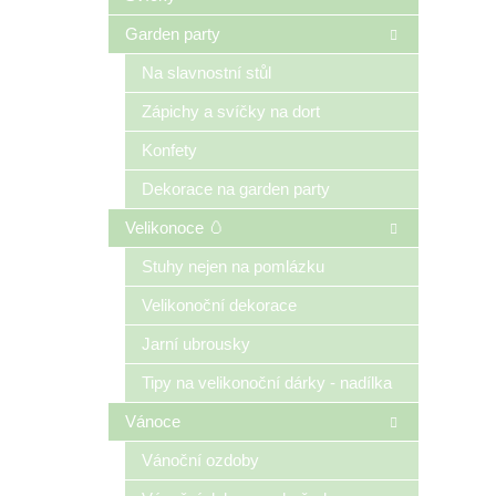
Garden party
Na slavnostní stůl
Zápichy a svíčky na dort
Konfety
Dekorace na garden party
Velikonoce 🥚
Stuhy nejen na pomlázku
Velikonoční dekorace
Jarní ubrousky
Tipy na velikonoční dárky - nadílka
Vánoce
Vánoční ozdoby