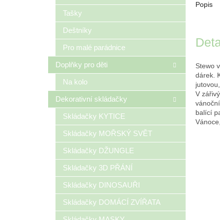
Popis
Tašky
Deštníky
Deta
Pro malé parádnice
Doplňky pro děti
Stewo v
dárek. 
Na kolo
jutovou
V zářiv
Dekorativní skládačky
vánoční
balící p
Skládačky KYTICE
Vánoce,
Skládačky MOŘSKÝ SVĚT
Skládačky DŽUNGLE
Skládačky 3D PŘÁNÍ
Skládačky DINOSAUŘI
Skládačky DOMÁCÍ ZVÍŘATA
Skládačky MASKY