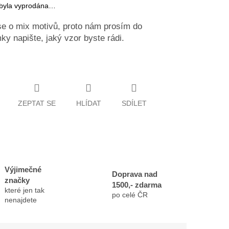
 byla vyprodána…
e o mix motivů, proto nám prosím do
y napište, jaký vzor byste rádi.
ZEPTAT SE
HLÍDAT
SDÍLET
Výjimečné
Doprava nad
značky
1500,- zdarma
které jen tak
po celé ČR
nenajdete