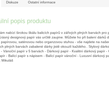
Diskuze
Ostatní informace
ilní popis produktu
ám nabízí širokou škálu balicích papírů v zářivých plných barvách pro p
Krásný designový papír vás určitě zaujme. Můžete ho při balení dárků d
, papírovou, saténovou nebo organzovou stuhou - vše najdete na naš
ých plných barvách zabalené dárky jistě okouzlí každého.. Stylový dárk
 - Vánoční papír v 5 barvách - Dárkový papír - Kvalitní dárkový papír 
apír - Balící papír s nápisem - Balící papír vánoční - Luxusní dárkový pa
 Mikuláš