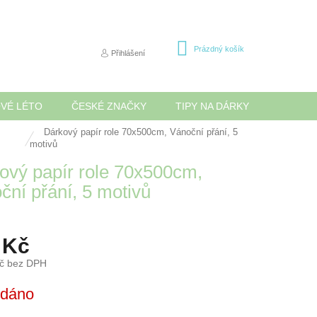
NÁKUPNÍ
Prázdný košík
Přihlášení
KOŠÍK
OVÉ LÉTO
ČESKÉ ZNAČKY
TIPY NA DÁRKY
NOVINK
Dárkový papír role 70x500cm, Vánoční přání, 5
motivů
ový papír role 70x500cm,
ční přání, 5 motivů
 Kč
Kč bez DPH
odáno