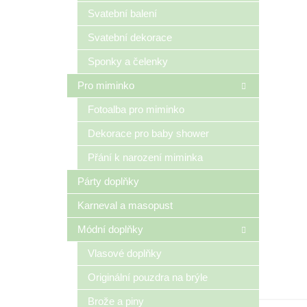
n
Svatební balení
e
Svatební dekorace
l
Sponky a čelenky
Pro miminko
Fotoalba pro miminko
Dekorace pro baby shower
Přání k narození miminka
Párty doplňky
Karneval a masopust
Módní doplňky
Vlasové doplňky
Originální pouzdra na brýle
Brože a piny