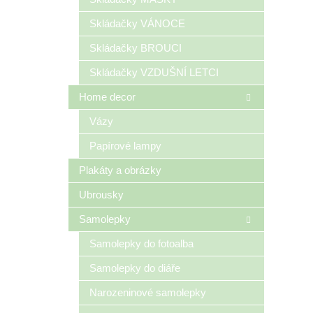
Skládačky VÁNOCE
Skládačky BROUCI
Skládačky VZDUŠNÍ LETCI
Home decor
Vázy
Papírové lampy
Plakáty a obrázky
Ubrousky
Samolepky
Samolepky do fotoalba
Samolepky do diáře
Narozeninové samolepky