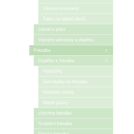
Vánoční jmenovky
Šátky na balení dárků
Vánoční přání
Vánoční ubrousky a doplňky
Fotoalba
Doplňky k fotoalbu
Fotorůžky
Samolepky do fotoalba
Náhradní strany
Washi pásky
všechna fotoalba
Svatební fotoalba
Dětská fotoalba