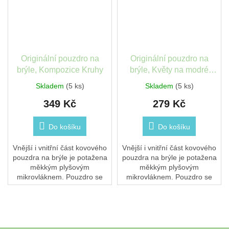
Originální pouzdro na
Originální pouzdro na
brýle, Kompozice Kruhy
brýle, Květy na modré
louce
Skladem
(5 ks)
Skladem
(5 ks)
349 Kč
279 Kč
Do košíku
Do košíku
Vnější i vnitřní část kovového
Vnější i vnitřní část kovového
pouzdra na brýle je potažena
pouzdra na brýle je potažena
měkkým plyšovým
měkkým plyšovým
mikrovláknem. Pouzdro se
mikrovláknem. Pouzdro se
pevně uzavírá díky silnému
pevně uzavírá díky silnému
pantu. Nikdy se tedy nemusíte
pantu. Nikdy se tedy nemusíte
bát, že by se vám...
bát, že by se vám...