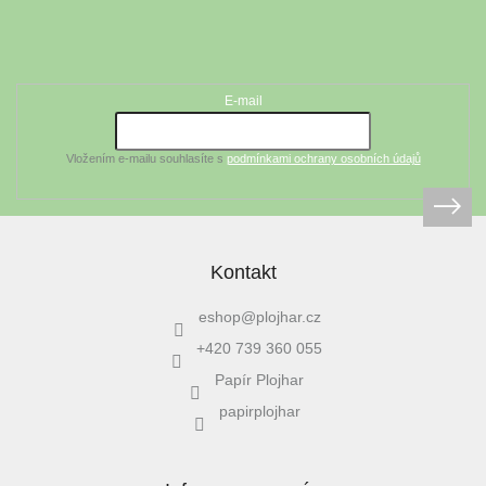
Z
á
Odebírat newsletter
p
a
t
E-mail
í
Vložením e-mailu souhlasíte s
podmínkami ochrany osobních údajů
Kontakt
eshop
@
plojhar.cz
+420 739 360 055
Papír Plojhar
papirplojhar