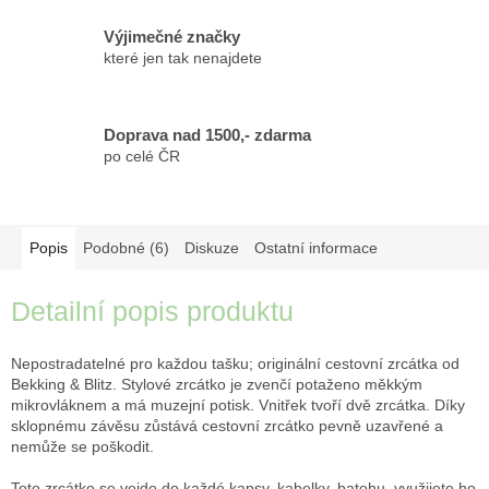
Výjimečné značky
které jen tak nenajdete
Doprava nad 1500,- zdarma
po celé ČR
Popis
Podobné (6)
Diskuze
Ostatní informace
Detailní popis produktu
Nepostradatelné pro každou tašku; originální cestovní zrcátka od
Bekking & Blitz. Stylové zrcátko je zvenčí potaženo měkkým
mikrovláknem a má muzejní potisk. Vnitřek tvoří dvě zrcátka. Díky
sklopnému závěsu zůstává cestovní zrcátko pevně uzavřené a
nemůže se poškodit.
Toto zrcátko se vejde do každé kapsy, kabelky, batohu, využijete ho