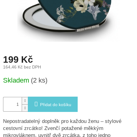
léto
České
značky
Tipy
na
dárky
199 Kč
Novinky
164,46 Kč bez DPH
Měrná
Skladem
(2 ks)
Prodejny
cena:
Přihlášení
Přidat do košíku
Nepostradatelný doplněk pro každou ženu – stylové
cestovní zrcátko! Zvenčí potažené měkkým
mikrovláknem, uvnitř dvě zrcátka, z toho jedno