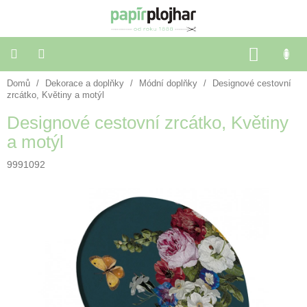
Přejít
na
obsah
NÁKU
KOŠÍK
Domů
/
Dekorace a doplňky
/
Módní doplňky
/
Designové cestovní
Balení
dárků
zrcátko, Květiny a motýl
Designové cestovní zrcátko, Květiny
Dekorace
a motýl
a
doplňky
9991092
Škola
a
kancelář
Výtvarné
potřeby
🌈
Festivalové