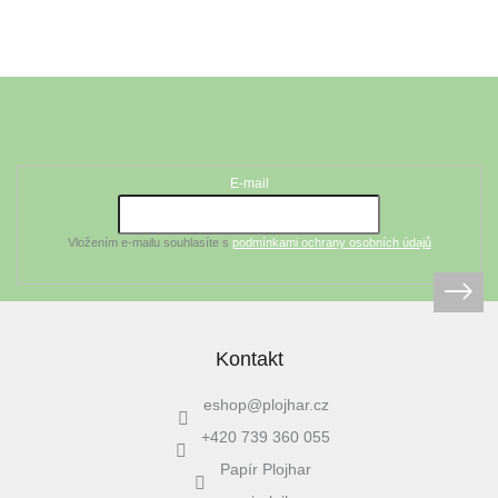
Z
á
Odebírat newsletter
p
a
t
E-mail
í
Vložením e-mailu souhlasíte s
podmínkami ochrany osobních údajů
Kontakt
eshop
@
plojhar.cz
+420 739 360 055
Papír Plojhar