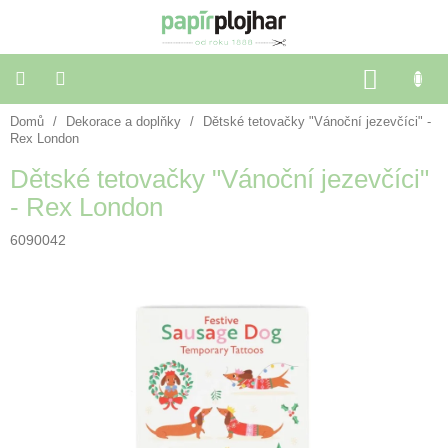
Přejít
na
obsah
NÁKU
KOŠÍK
Domů
/
Dekorace a doplňky
/
Dětské tetovačky "Vánoční jezevčíci" -
Balení
dárků
Rex London
Dětské tetovačky "Vánoční jezevčíci"
Dekorace
- Rex London
a
doplňky
6090042
Škola
a
kancelář
Výtvarné
potřeby
🌈
Festivalové