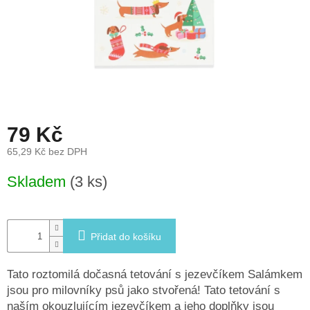
léto
České
značky
Tipy
na
dárky
79 Kč
Novinky
65,29 Kč bez DPH
Měrná
Skladem
(3 ks)
Prodejny
cena:
Přihlášení
Přidat do košíku
Tato roztomilá dočasná tetování s jezevčíkem Salámkem
jsou pro milovníky psů jako stvořená! Tato tetování s
naším okouzlujícím jezevčíkem a jeho doplňky jsou