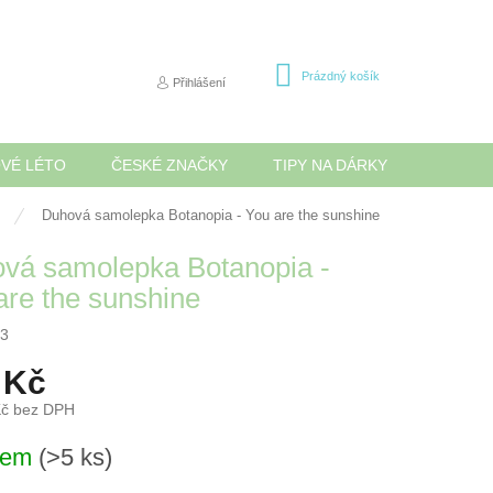
NÁKUPNÍ
Prázdný košík
Přihlášení
KOŠÍK
OVÉ LÉTO
ČESKÉ ZNAČKY
TIPY NA DÁRKY
NOVINK
Duhová samolepka Botanopia - You are the sunshine
vá samolepka Botanopia -
are the sunshine
3
 Kč
Kč bez DPH
dem
(>5 ks)