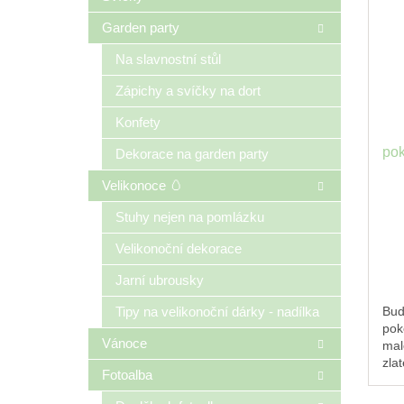
Garden party
Na slavnostní stůl
Zápichy a svíčky na dort
Konfety
pok
Dekorace na garden party
Velikonoce 🥚
Stuhy nejen na pomlázku
Velikonoční dekorace
Jarní ubrousky
Buď
Tipy na velikonoční dárky - nadílka
pok
Vánoce
mal
zla
Fotoalba
řem
vaš