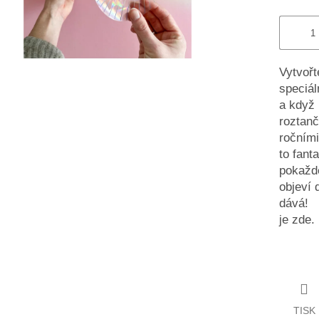
Vytvořt
speciál
a když 
roztanč
ročními
to fant
pokaždé
objeví 
dává! B
je zde
TISK