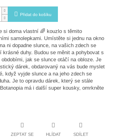
Přidat do košíku
e si doma vlastní 🌈 kouzlo s těmito
ními samolepkami. Umístěte si jednu na okno
na ni dopadne slunce, na vašich zdech se
í krásné duhy. Budou se měnit a pohybovat s
 obdobími, jak se slunce otáčí na obloze. Je
astický dárek, obdarovaný na vás bude myslet
, když vyjde slunce a na jeho zdech se
duha. Je to opravdu dárek, který se stále
otanopia má i další super kousky, omrkněte
.
ZEPTAT SE
HLÍDAT
SDÍLET