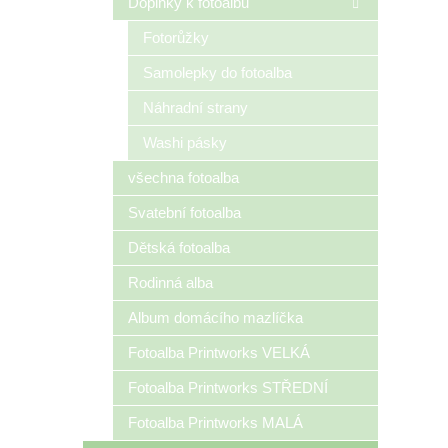
Doplňky k fotoalbu
ješt
deta
Fotorůžky
Samolepky do fotoalba
Náhradní strany
Washi pásky
všechna fotoalba
Svatební fotoalba
Dětská fotoalba
Rodinná alba
Album domácího mazlíčka
Fotoalba Printworks VELKÁ
Fotoalba Printworks STŘEDNÍ
Fotoalba Printworks MALÁ