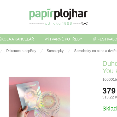
ŠKOLA A KANCELÁŘ
VÝTVARNÉ POTŘEBY
🌈 FESTIVAL
Dekorace a doplňky
Samolepky
Samolepky na okno a dveře
Duho
You 
1000015
379
313,22 
Měrná
Skla
cena: