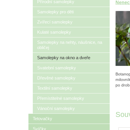
Přírodní samolepky
Nenech
Samolepky pro děti
Zvířecí samolepky
Kulaté samolepky
Samolepky na nehty, náušnice, na
obličej
Samolepky na okno a dveře
Svatební samolepky
Botanop
Dřevěné samolepky
milovník
po dro
Textilní samolepky
Přemístitelné samolepky
Vánoční samolepky
Souv
Tetovačky
Svíčky