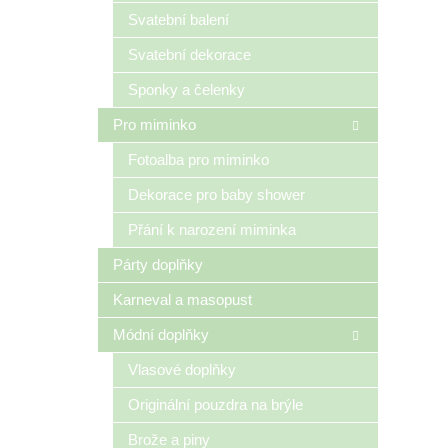
n
Svatební balení
e
Svatební dekorace
l
Sponky a čelenky
Pro miminko
Fotoalba pro miminko
Dekorace pro baby shower
Přání k narození miminka
Párty doplňky
Karneval a masopust
Módní doplňky
Vlasové doplňky
Originální pouzdra na brýle
Brože a piny