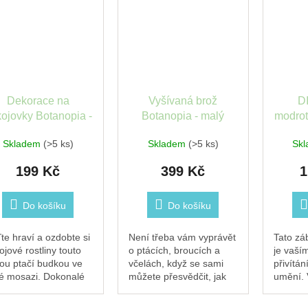
Dekorace na
Vyšívaná brož
D
ojovky Botanopia -
Botanopia - malý
modrot
Tiny Birdhouse
hmyz (3ks)
Skladem
(>5 ks)
Skladem
(>5 ks)
Sk
199 Kč
399 Kč
1
Do košíku
Do košíku
te hraví a ozdobte si
Není třeba vám vyprávět
Tato zá
ojové rostliny touto
o ptácích, broucích a
je vaší
ou ptačí budkou ve
včelách, když se sami
přivítá
té mosazi. Dokonalé
můžete přesvědčit, jak
umění. V
eslo, díky kterému
krásní jsou! Tato sada 3
jedineč
e rostliny vypadají
vyšívaných broží se
uměleck