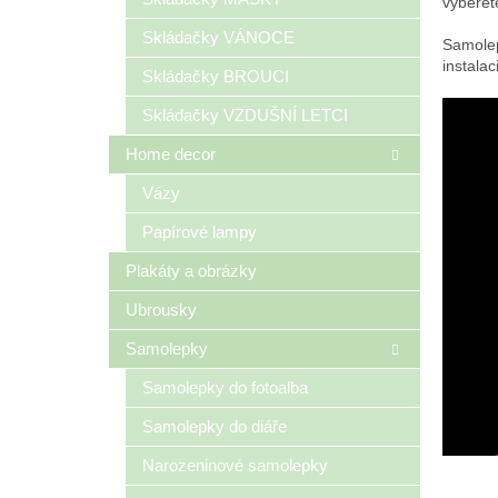
vyberet
Skládačky VÁNOCE
Samolep
instalaci
Skládačky BROUCI
Skládačky VZDUŠNÍ LETCI
Home decor
Vázy
Papírové lampy
Plakáty a obrázky
Ubrousky
Samolepky
Samolepky do fotoalba
Samolepky do diáře
Narozeninové samolepky