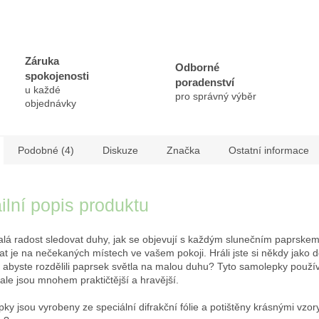
Záruka
Odborné
spokojenosti
poradenství
u každé
pro správný výběr
objednávky
Podobné (4)
Diskuze
Značka
Ostatní informace
ilní popis produktu
alá radost sledovat duhy, jak se objevují s každým slunečním paprskem
at je na nečekaných místech ve vašem pokoji.
Hráli jste si někdy jako d
, abyste rozdělili paprsek světla na malou duhu?
Tyto samolepky používa
 ale jsou mnohem praktičtější a hravější.
ky jsou vyrobeny ze speciální difrakční fólie a potištěny krásnými vzory