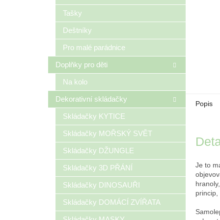
Tašky
Deštníky
Pro malé parádnice
Doplňky pro děti
Na kolo
Dekorativní skládačky
Popis
Skládačky KYTICE
Skládačky MOŘSKÝ SVĚT
Deta
Skládačky DŽUNGLE
Je to m
Skládačky 3D PŘÁNÍ
objevov
hranoly
Skládačky DINOSAUŘI
princip,
Skládačky DOMÁCÍ ZVÍŘATA
Samolep
Skládačky MASKY