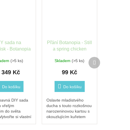
IY sada na
Přání Botanopia - Still
isk - Botanopia
a spring chicken
Další
ladem
(>5 ks)
Skladem
(>5 ks)
produkt
 349 Kč
99 Kč
Do košíku
Do košíku
bavná DIY sada
Oslavte mladistvého
m vřelým
ducha s touto rozkošnou
ním do světa
narozeninovou kartou s
ytvořte si vlastní
okouzlujícím kuřetem
né botanické
ozdobeným balónky a
é tisky a objevte
hravým vzkazem „Stále