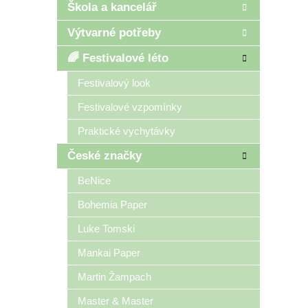
Škola a kancelář
Výtvarné potřeby
🌈 Festivalové léto
Festivalový look
Festivalové vzpomínky
Praktické vychytávky
České značky
BeNice
Bohemia Paper
Luke Tomski
Mankai Paper
Martin Žampach
Master & Master