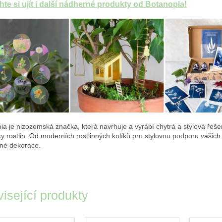
te si ujít i další nádherné produkty od Botanopia!
ia je nizozemská značka, která navrhuje a vyrábí chytrá a stylová řeše
y rostlin. Od moderních rostlinných kolíků pro stylovou podporu vašich 
bné dekorace.
isející produkty