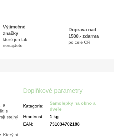
Výjimečné
Doprava nad
značky
1500,- zdarma
které jen tak
po celé ČR
nenajdete
Doplňkové parametry
Samolepky na okno a
, a
Kategorie
:
dveře
ěti s
Hmotnost
:
1 kg
jí stejný
EAN
:
731034702188
.
Který si