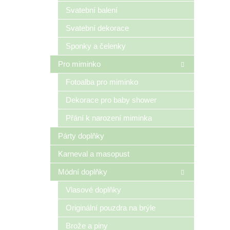
n
Svatební balení
e
Svatební dekorace
l
Sponky a čelenky
Pro miminko
Fotoalba pro miminko
Dekorace pro baby shower
Přání k narození miminka
Párty doplňky
Karneval a masopust
Módní doplňky
Vlasové doplňky
Originální pouzdra na brýle
Brože a piny