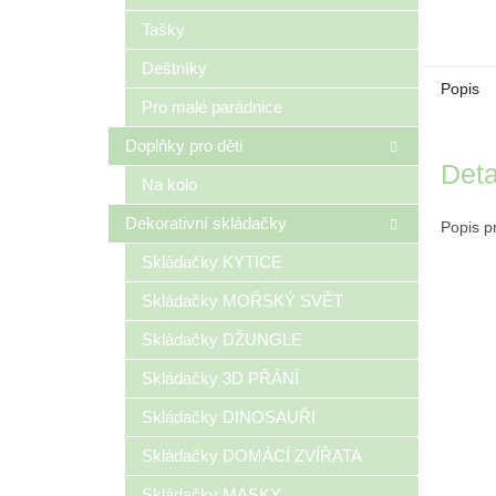
Tašky
Deštníky
Popis
Pro malé parádnice
Doplňky pro děti
Deta
Na kolo
Dekorativní skládačky
Popis p
Skládačky KYTICE
Skládačky MOŘSKÝ SVĚT
Skládačky DŽUNGLE
Skládačky 3D PŘÁNÍ
Skládačky DINOSAUŘI
Skládačky DOMÁCÍ ZVÍŘATA
Skládačky MASKY