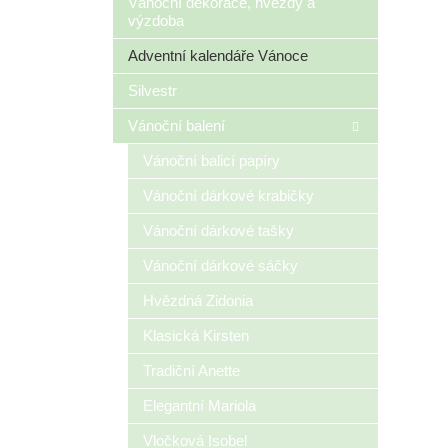
Vánoční dekorace, hvězdy a
výzdoba
Adventní kalendáře Vánoce
Silvestr
Vánoční balení
Vánoční balicí papíry
Vánoční dárkové krabičky
Vánoční dárkové tašky
Vánoční dárkové sáčky
Hvězdná Zidonia
Klasická Kirsten
Tradiční Anette
Elegantní Mariola
Vločková Isobel