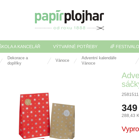
ŠKOLA A KANCELÁŘ
VÝTVARNÉ POTŘEBY
🌈 FESTIVAL
Dekorace a
Adventní kalendáře
Vánoce
doplňky
Vánoce
Adve
sáčk
2581511
349
288,43 
Měrná
Vypr
cena: