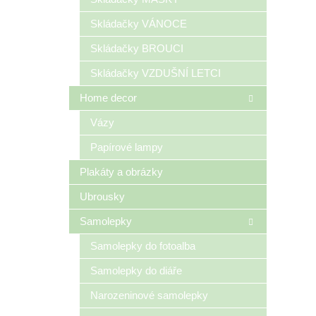
Skládačky VÁNOCE
Skládačky BROUCI
Skládačky VZDUŠNÍ LETCI
Home decor
Vázy
Papírové lampy
Plakáty a obrázky
Ubrousky
Samolepky
Samolepky do fotoalba
Samolepky do diáře
Narozeninové samolepky