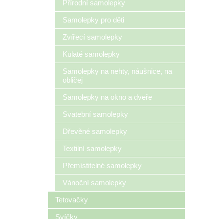
Přírodní samolepky
Samolepky pro děti
Zvířecí samolepky
Kulaté samolepky
Samolepky na nehty, náušnice, na
obličej
Samolepky na okno a dveře
Svatební samolepky
Dřevěné samolepky
Textilní samolepky
Přemístitelné samolepky
Vánoční samolepky
Tetovačky
Svíčky