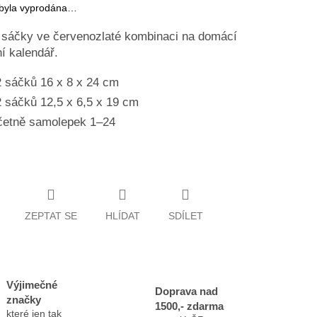
 byla vyprodána…
 sáčky ve červenozlaté kombinaci na domácí
í kalendář.
 sáčků 16 x 8 x 24 cm
 sáčků 12,5 x 6,5 x 19 cm
četně samolepek 1–24
ZEPTAT SE
HLÍDAT
SDÍLET
Výjimečné
Doprava nad
značky
1500,- zdarma
které jen tak