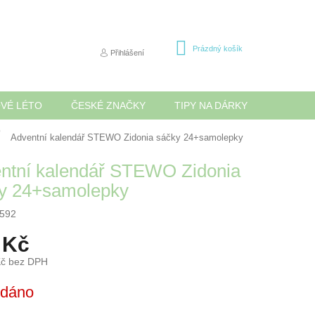
NÁKUPNÍ
Prázdný košík
Přihlášení
KOŠÍK
OVÉ LÉTO
ČESKÉ ZNAČKY
TIPY NA DÁRKY
NOVINK
Adventní kalendář STEWO Zidonia sáčky 24+samolepky
ntní kalendář STEWO Zidonia
y 24+samolepky
592
 Kč
Kč bez DPH
odáno