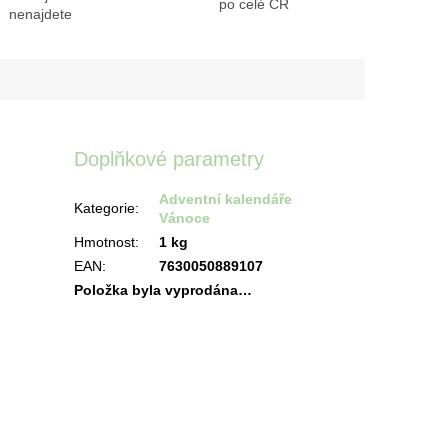
po celé ČR
nenajdete
Doplňkové parametry
Adventní kalendáře
Kategorie
:
Vánoce
Hmotnost
:
1 kg
EAN
:
7630050889107
Položka byla vyprodána…