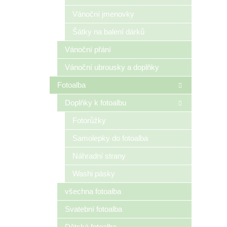
Vánoční jmenovky
Šátky na balení dárků
Vánoční přání
Vánoční ubrousky a doplňky
Fotoalba
Doplňky k fotoalbu
Fotorůžky
Samolepky do fotoalba
Náhradní strany
Washi pásky
všechna fotoalba
Svatební fotoalba
Dětská fotoalba