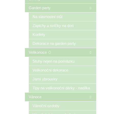
Garden party
Na slavnostní stůl
Zápichy a svíčky na dort
Konfety
Dekorace na garden party
Velikonoce 🥚
Stuhy nejen na pomlázku
Velikonoční dekorace
Jarní ubrousky
Tipy na velikonoční dárky - nadílka
Vánoce
Vánoční ozdoby