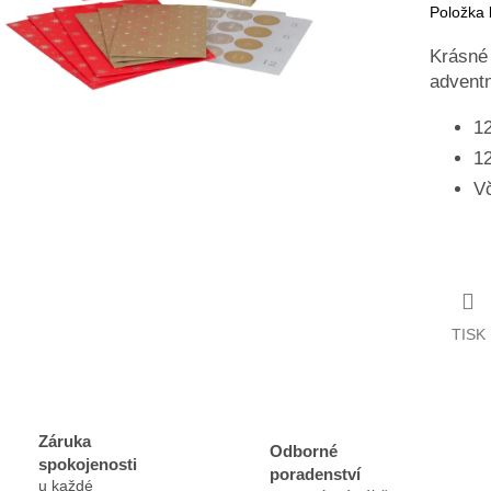
Položka
Krásné
adventn
12
12
V
TISK
Záruka
Odborné
spokojenosti
poradenství
u každé