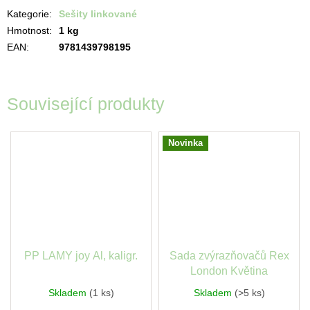
Kategorie
:
Sešity linkované
Hmotnost
:
1 kg
EAN
:
9781439798195
Související produkty
Novinka
PP LAMY joy Al, kaligr.
Sada zvýrazňovačů Rex
London Květina
Skladem
(1 ks)
Skladem
(>5 ks)