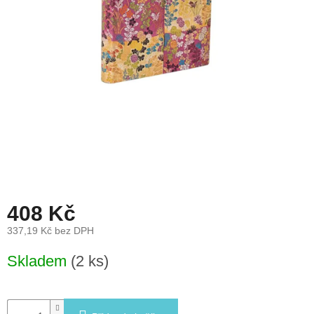
léto
České
značky
Tipy
na
dárky
Novinky
Prodejny
408 Kč
Přihlášení
337,19 Kč bez DPH
Měrná
Skladem
(2 ks)
cena: