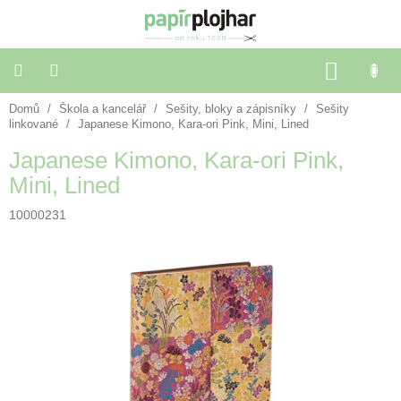
Přejít
na
obsah
NÁKU
KOŠÍK
Domů
/
Škola a kancelář
/
Sešity, bloky a zápisníky
/
Sešity
Balení
dárků
linkované
/
Japanese Kimono, Kara-ori Pink, Mini, Lined
Japanese Kimono, Kara-ori Pink,
Dekorace
Mini, Lined
a
doplňky
10000231
Škola
a
kancelář
Výtvarné
potřeby
🌈
Festivalové