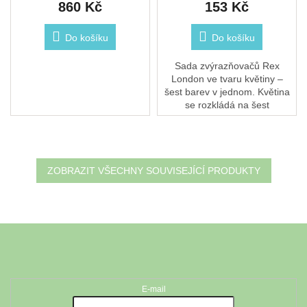
860 Kč
153 Kč
Do košíku
Do košíku
Sada zvýrazňovačů Rex
London ve tvaru květiny –
šest barev v jednom. Květina
se rozkládá na šest
zvýrazňovačů: modrou,
zelenou, žlutou, oranžovou,
růžovou a fialovou. Barevný
a...
ZOBRAZIT VŠECHNY SOUVISEJÍCÍ PRODUKTY
Z
á
Odebírat newsletter
p
a
t
E-mail
í