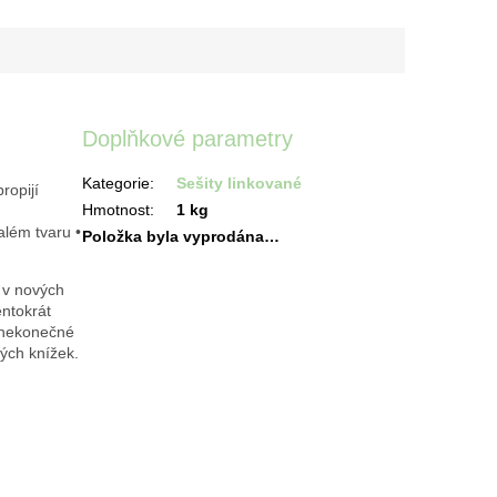
Doplňkové parametry
Kategorie
:
Sešity linkované
ropijí
Hmotnost
:
1 kg
além tvaru •
Položka byla vyprodána…
y v nových
entokrát
í nekonečné
rých knížek.