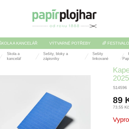
ŠKOLA A KANCELÁŘ
VÝTVARNÉ POTŘEBY
🌈 FESTIVAL
Škola a
Sešity, bloky a
Sešity
kancelář
zápisníky
linkované
Pap
Kape
2025
S14596
89 
73,55 K
Měrná
Vypr
cena: