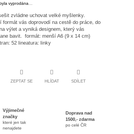
 byla vyprodána…
sešit zvládne uchovat velké myšlenky.
 formát vás doprovodí na cestě do práce, do
 na výlet a vyniká designem, který vás
ane bavit. formát: menší A6 (9 x 14 cm)
tran: 52 lineatura: linky
ZEPTAT SE
HLÍDAT
SDÍLET
Výjimečné
Doprava nad
značky
1500,- zdarma
které jen tak
po celé ČR
nenajdete