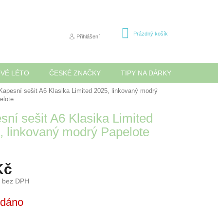
NÁKUPNÍ
Prázdný košík
Přihlášení
KOŠÍK
OVÉ LÉTO
ČESKÉ ZNAČKY
TIPY NA DÁRKY
NOVINK
Kapesní sešit A6 Klasika Limited 2025, linkovaný modrý
elote
sní sešit A6 Klasika Limited
, linkovaný modrý Papelote
Kč
č bez DPH
odáno