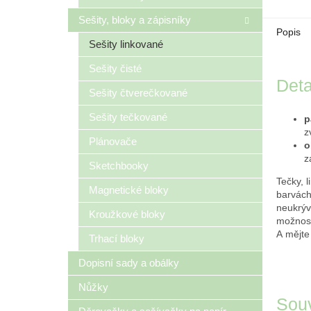
Sešity, bloky a zápisníky
Popis
Sešity linkované
Sešity čisté
Deta
Sešity čtverečkované
Sešity tečkované
p
z
Plánovače
o
z
Sketchbooky
Tečky, l
Magnetické bloky
barvách
neukrýv
Kroužkové bloky
možnosti
A mějte
Trhací bloky
Dopisní sady a obálky
Nůžky
Souv