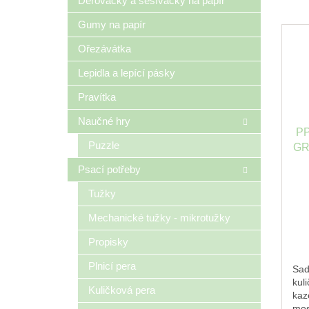
Děrovačky a sešívačky na papír
Gumy na papír
Ořezávátka
Lepidla a lepící pásky
Pravítka
Naučné hry
P
Puzzle
GR
B
Psací potřeby
Tužky
Mechanické tužky - mikrotužky
Propisky
Plnicí pera
Sad
kul
Kuličková pera
kaz
mos