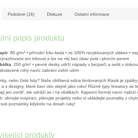
Podobné (16)
Diskuze
Ostatní informace
ilní popis produktu
apír
: 80 g/m² • přírodní bílo-šedá • ze 100% recyklovaných vláken • nep
výrazňovače ani inkoust a lze na něj bez obav psát i plnicím perem
bálka
: 250 g/m² • pevné desky udrží nápady v bezpečí a sešit v dokon
akulacené rohy navíc zabrání oslím uším
inky, nebo čisté listy? Naše oblíbená edice limitovaných Klasik je zpátk
 a s designy, které baví oko stejně jako ruku! Různé typy lineatury se t
ají jen uvnitř, ale odráží se i na obálkách. Kapesní formát navíc nabíz
: sbírejte inspiraci, plánujte projekty nebo si ukládejte poznatky z chyt
 své poznámky kdykoliv na dosah ruky!
isející produkty