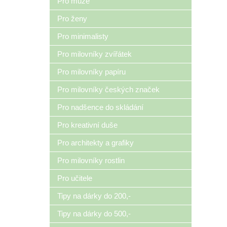
Pro muže
Pro ženy
Pro minimalisty
Pro milovníky zvířátek
Pro milovníky papíru
Pro milovníky českých značek
Pro nadšence do skládání
Pro kreativní duše
Pro architekty a grafiky
Pro milovníky rostlin
Pro učitele
Tipy na dárky do 200,-
Tipy na dárky do 500,-