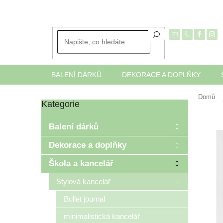
Přejít
na
obsah
BALENÍ DÁRKŮ
DEKORACE A DOPLŇKY
Domů
Kategorie
Přeskočit
P
kategorie
o
Balení dárků
s
t
Dekorace a doplňky
r
Škola a kancelář
a
n
Stylová kancelář
n
í
Bullet journal
p
minimalistická kancelář
a