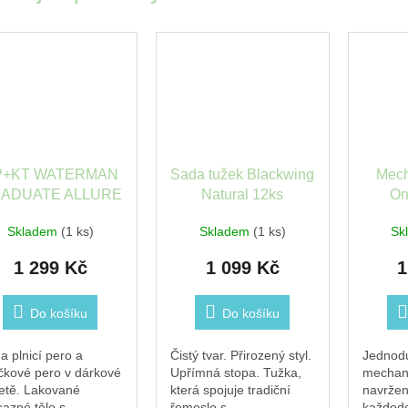
P+KT WATERMAN
Sada tužek Blackwing
Mech
ADUATE ALLURE
Natural 12ks
On
LACK+DUO BOX
breakf
Skladem
(1 ks)
Skladem
(1 ks)
Sk
1 299 Kč
1 099 Kč
1
Do košíku
Do košíku
a plnicí pero a
Čistý tvar. Přirozený styl.
Jednodu
ičkové pero v dárkové
Upřímná stopa. Tužka,
mechani
etě. Lakované
která spojuje tradiční
navržen
azné tělo s
řemeslo s
každode