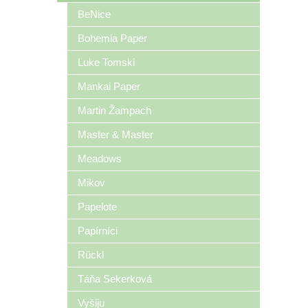
BeNice
Bohemia Paper
Luke Tomski
Mankai Paper
Martin Žampach
Master & Master
Meadows
Mikov
Papelote
Papírníci
Rückl
Táňa Sekerková
Vyšiju