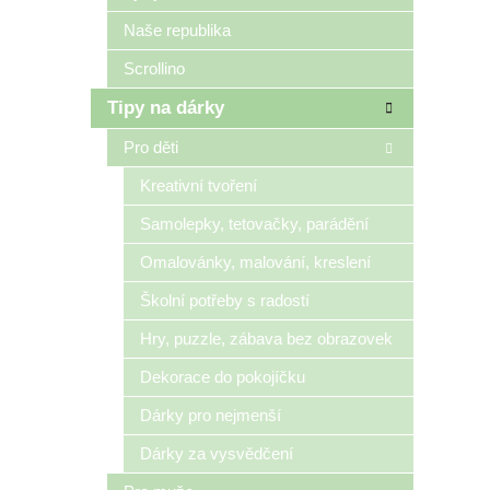
Naše republika
Scrollino
Tipy na dárky
Pro děti
Kreativní tvoření
Samolepky, tetovačky, parádění
Omalovánky, malování, kreslení
Školní potřeby s radostí
Hry, puzzle, zábava bez obrazovek
Dekorace do pokojíčku
Dárky pro nejmenší
Dárky za vysvědčení