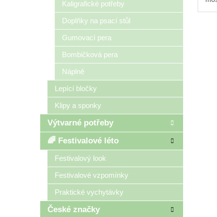
Kaligrafické potřeby
poc
dop
Doplňky na psací stůl
ocel
ner
Gumovací pera
Bombičková pera
Náplně
Lepící bločky
Klipy a sponky
Výtvarné potřeby
🌈 Festivalové léto
Festivalový look
Festivalové vzpomínky
Praktické vychytávky
České značky