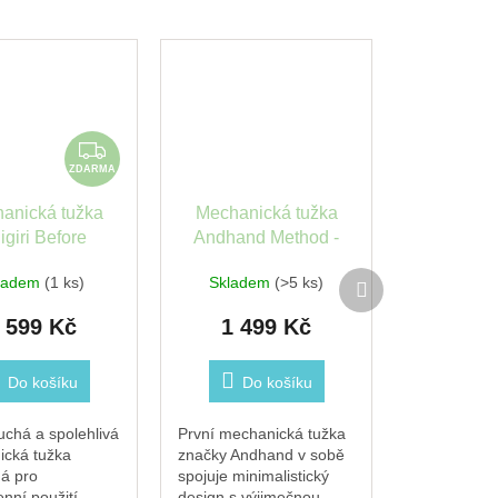
ZDARMA
ZDARMA
anická tužka
Mechanická tužka
igiri Before
Andhand Method -
ast - silver raw
černá
Další
ladem
(1 ks)
Skladem
(>5 ks)
produkt
 599 Kč
1 499 Kč
Do košíku
Do košíku
chá a spolehlivá
První mechanická tužka
cká tužka
značky Andhand v sobě
á pro
spojuje minimalistický
nní použití –
design s výjimečnou