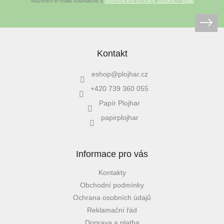
Vložením e-mailu souhlasíte s
podmínkami ochrany osobních údajů
Kontakt
eshop
@
plojhar.cz
+420 739 360 055
Papír Plojhar
papirplojhar
Informace pro vás
Kontakty
Obchodní podmínky
Ochrana osobních údajů
Reklamační řád
Doprava a platba