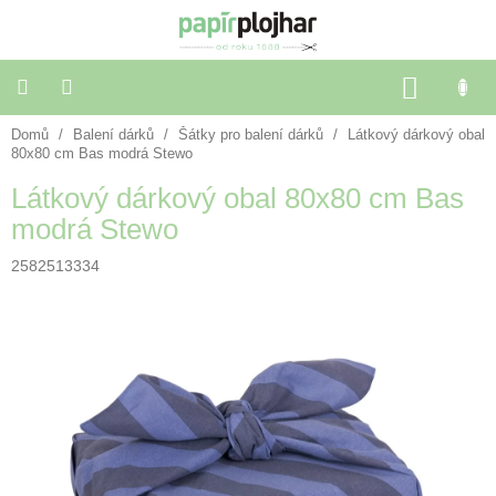
Přejít
na
obsah
NÁKU
KOŠÍK
Domů
/
Balení dárků
/
Šátky pro balení dárků
/
Látkový dárkový obal
Balení
dárků
80x80 cm Bas modrá Stewo
Látkový dárkový obal 80x80 cm Bas
Dekorace
modrá Stewo
a
doplňky
2582513334
Škola
a
kancelář
Výtvarné
potřeby
🌈
Festivalové