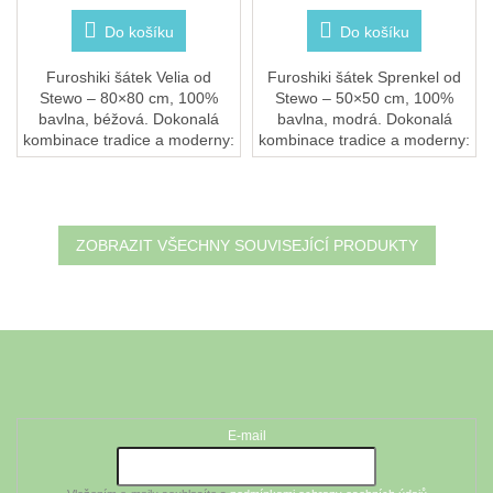
Do košíku
Do košíku
Furoshiki šátek Velia od
Furoshiki šátek Sprenkel od
Stewo – 80×80 cm, 100%
Stewo – 50×50 cm, 100%
bavlna, béžová. Dokonalá
bavlna, modrá. Dokonalá
kombinace tradice a moderny:
kombinace tradice a moderny:
stylové dárkové balení, módní
stylové dárkové balení, módní
šátek i praktická taška v
šátek i dekorativní doplněk v
jednom. Praní při...
jednom....
ZOBRAZIT VŠECHNY SOUVISEJÍCÍ PRODUKTY
Z
á
Odebírat newsletter
p
a
t
E-mail
í