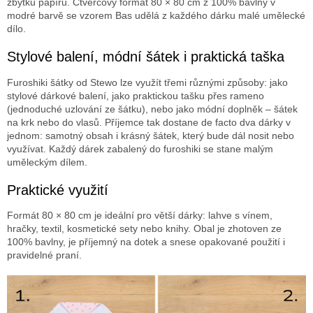
zbytků papíru. Čtvercový formát 80 × 80 cm z 100% bavlny v
modré barvě se vzorem Bas udělá z každého dárku malé umělecké
dílo.
Stylové balení, módní šátek i praktická taška
Furoshiki šátky od Stewo lze využít třemi různými způsoby: jako
stylové dárkové balení, jako praktickou tašku přes rameno
(jednoduché uzlování ze šátku), nebo jako módní doplněk – šátek
na krk nebo do vlasů. Příjemce tak dostane de facto dva dárky v
jednom: samotný obsah i krásný šátek, který bude dál nosit nebo
využívat. Každý dárek zabalený do furoshiki se stane malým
uměleckým dílem.
Praktické využití
Formát 80 × 80 cm je ideální pro větší dárky: lahve s vínem,
hračky, textil, kosmetické sety nebo knihy. Obal je zhotoven ze
100% bavlny, je příjemný na dotek a snese opakované použití i
pravidelné praní.