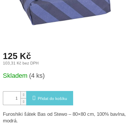
léto
České
značky
Tipy
na
dárky
125 Kč
Novinky
103,31 Kč bez DPH
Měrná
Skladem
(4 ks)
Prodejny
cena:
Přihlášení
Přidat do košíku
Furoshiki šátek Bas od Stewo – 80×80 cm, 100% bavlna,
modrá.