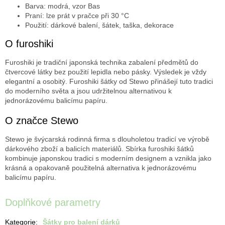
Barva: modrá, vzor Bas
Praní: lze prát v pračce při 30 °C
Použití: dárkové balení, šátek, taška, dekorace
O furoshiki
Furoshiki je tradiční japonská technika zabalení předmětů do
čtvercové látky bez použití lepidla nebo pásky. Výsledek je vždy
elegantní a osobitý. Furoshiki šátky od Stewo přinášejí tuto tradici
do moderního světa a jsou udržitelnou alternativou k
jednorázovému balicímu papíru.
O značce Stewo
Stewo je švýcarská rodinná firma s dlouholetou tradicí ve výrobě
dárkového zboží a balicích materiálů. Sbírka furoshiki šátků
kombinuje japonskou tradici s moderním designem a vznikla jako
krásná a opakovaně použitelná alternativa k jednorázovému
balicímu papíru.
Doplňkové parametry
Kategorie
:
Šátky pro balení dárků