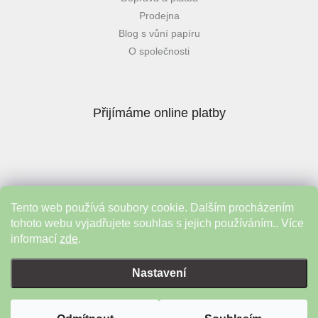
Prodejna
Blog s vůní papíru
O společnosti
Přijímáme online platby
Tento web používá soubory cookie. Dalším procházením
Instagram
tohoto webu vyjadřujete souhlas s jejich používáním.. Více
informací
zde
.
Vytvořil Shoptet
&
Nastavení
Copyright 2026
Plojhar
. Všechna práva vyhrazena.
Upravit nastavení