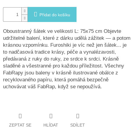
Přidat do košíku
Oboustranný šátek ve velikosti L: 75x75 cm Objevte
udržitelné balení, které z dárku udělá zážitek — a potom
krásnou vzpomínku. Furoshiki je víc než jen šátek... je
to nadčasová tradice krásy, péče a vynalézavosti,
předávaná z ruky do ruky, ze srdce k srdci. Krásně
sladěné a všestranné pro každou příležitost. Všechny
FabRapy jsou baleny v krásně ilustrované obálce z
recyklovaného papíru, která pomáhá bezpečně
uchovávat váš FabRap, když se nepoužívá.
ZEPTAT SE
HLÍDAT
SDÍLET