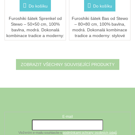
Do košíku
Do košíku
Furoshiki šátek Sprenkel od
Furoshiki šátek Bas od Stewo
Stewo – 50×50 cm, 100%
– 80×80 cm, 100% bavlna,
bavlna, modrá. Dokonalá
modrá. Dokonalá kombinace
kombinace tradice a moderny:
tradice a moderny: stylové
stylové dárkové balení, módní
dárkové balení, módní šátek i
šátek i dekorativní doplněk v
praktická taška v jednom.
jednom....
Praní při 30 °C.
ZOBRAZIT VŠECHNY SOUVISEJÍCÍ PRODUKTY
Z
á
Odebírat newsletter
p
a
t
E-mail
í
Vložením e-mailu souhlasíte s
podmínkami ochrany osobních údajů