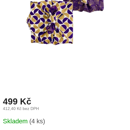
léto
České
značky
Tipy
na
dárky
Novinky
Prodejny
Přihlášení
499 Kč
412,40 Kč bez DPH
Měrná
Skladem
(4 ks)
cena: