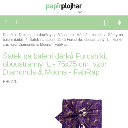
Přejít
na
obsah
NÁKU
KOŠÍK
Domů
/
Dekorace a doplňky
/
Vánoce
/
Vánoční balení
/
Šátky na
Balení
dárků
balení dárků
/
Šátek na balení dárků Furoshiki, oboustranný, L - 75x75
cm, vzor Diamonds & Moons - FabRap
Šátek na balení dárků Furoshiki,
Dekorace
a
oboustranný, L - 75x75 cm, vzor
doplňky
Diamonds & Moons - FabRap
Škola
FR027L
a
kancelář
Výtvarné
potřeby
🌈
Festivalové