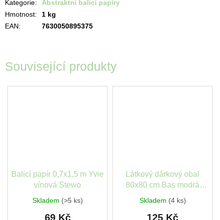
Kategorie
:
Abstraktní balicí papíry
Hmotnost
:
1 kg
EAN
:
7630050895375
Související produkty
Balicí papír 0,7x1,5 m Yvie
Látkový dárkový obal
vínová Stewo
80x80 cm Bas modrá
Stewo
Skladem
(>5 ks)
Skladem
(4 ks)
69 Kč
125 Kč