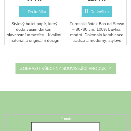
Do košíku
Do košíku
Stylový balicí papír, který
Furoshiki šátek Bas od Stewo
dodá vašim dárkům
– 80×80 cm, 100% bavlna,
slavnostní atmosféru. Kvalitní
modrá. Dokonalá kombinace
materiál a originální design
tradice a moderny: stylové
zajistí, že každý dárek zazáří.
dárkové balení, módní šátek i
praktická taška v jednom.
Praní při 30 °C.
ZOBRAZIT VŠECHNY SOUVISEJÍCÍ PRODUKTY
Z
á
Odebírat newsletter
p
a
t
E-mail
í