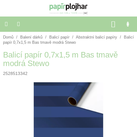
Přejít
na
obsah
NÁKU
KOŠÍK
Domů
/
Balení dárků
/
Balicí papír
/
Abstraktní balicí papíry
/
Balicí
Balení
dárků
papír 0,7x1,5 m Bas tmavě modrá Stewo
Balicí papír 0,7x1,5 m Bas tmavě
Dekorace
modrá Stewo
a
doplňky
2528513342
Škola
a
kancelář
Výtvarné
potřeby
🌈
Festivalové