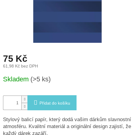
léto
České
značky
Tipy
na
dárky
75 Kč
Novinky
61,98 Kč bez DPH
Měrná
Skladem
(>5 ks)
Prodejny
cena:
Přihlášení
Přidat do košíku
Stylový balicí papír, který dodá vašim dárkům slavnostní
atmosféru. Kvalitní materiál a originální design zajistí, že
každý dárek zazáří.