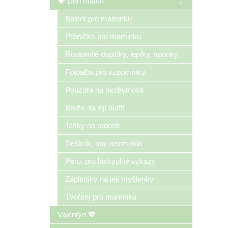
💝 Den matek
Balení pro maminku
Přáníčko pro maminku
Roztomilé doplňky, lepíky, sponky
Fotoalba pro vzpomínky
Pouzdra na nezbytnosti
Brože na její outfit
Tašky na radosti
Deštník, aby nezmokla
Pero, pro láskyplné vzkazy
Zápisníky na její myšlenky
Tvoření pro maminku
Valentýn 💖