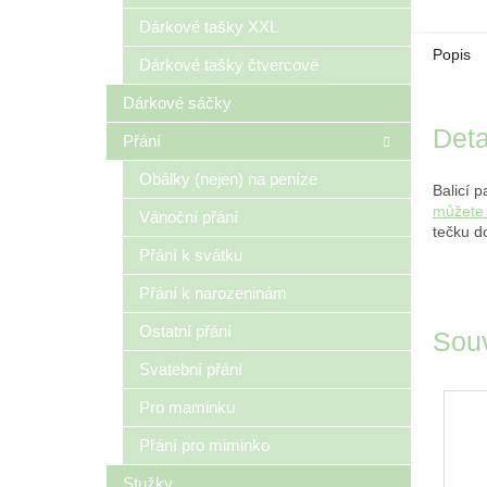
Dárkové tašky XXL
Popis
Dárkové tašky čtvercové
Dárkové sáčky
Deta
Přání
Obálky (nejen) na peníze
Balicí 
můžete 
Vánoční přání
tečku d
Přání k svátku
Přání k narozeninám
Ostatní přání
Souv
Svatební přání
Pro maminku
Přání pro miminko
Stužky