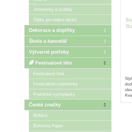
Jmenovky a ozdoby
Šátky pro balení dárků
Bal
Ro
Dekorace a doplňky
Škola a kancelář
Výtvarné potřeby
🌈 Festivalové léto
Festivalový look
Styl
Festivalové vzpomínky
dod
sla
Praktické vychytávky
Kval
orig
České značky
že 
BeNice
Bohemia Paper