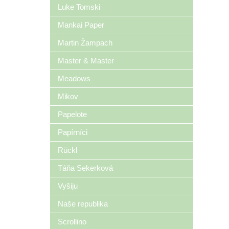
Luke Tomski
Mankai Paper
Martin Žampach
Master & Master
Meadows
Mikov
Papelote
Papírníci
Rückl
Táňa Sekerková
Vyšiju
Naše republika
Scrollino