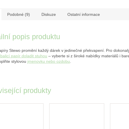
Podobné (9)
Diskuze
Ostatní informace
ilní popis produktu
papíry Stewo promění každý dárek v jedinečné překvapení. Pro dokonal
balicí papír doladit stuhou
– vyberte si z široké nabídky materiálů i bare
oplňte stylovou
jmenovku nebo ozdobu
.
isející produkty