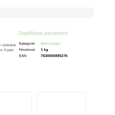
Doplňkové parametry
Kategorie
:
Balicí papír
ý výsledek
Hmotnost
:
1 kg
v. A jako
EAN
:
7630050895276