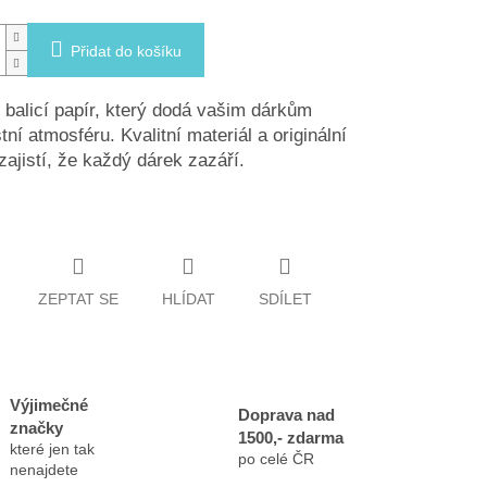
Přidat do košíku
 balicí papír, který dodá vašim dárkům
tní atmosféru. Kvalitní materiál a originální
zajistí, že každý dárek zazáří.
ZEPTAT SE
HLÍDAT
SDÍLET
Výjimečné
Doprava nad
značky
1500,- zdarma
které jen tak
po celé ČR
nenajdete