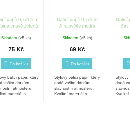
icí papír 0,7x1,5 m
Balicí papír 0,7x2 m
Balicí
bina tmavě zelená
Aira světle modrá
Bas 
Stewo
Stewo
Skladem
(>5 ks)
Skladem
(>5 ks)
Sk
75 Kč
69 Kč
Do košíku
Do košíku
ový balicí papír, který
Stylový balicí papír, který
Stylový 
á vašim dárkům
dodá vašim dárkům
dodá v
vnostní atmosféru.
slavnostní atmosféru.
slavnos
itní materiál a
Kvalitní materiál a
Kvalitní
inální design zajistí,
originální design zajistí,
originál
každý dárek zazáří.
že každý dárek zazáří.
že každ