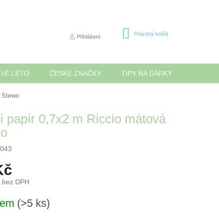
NÁKUPNÍ
Prázdný košík
Přihlášení
KOŠÍK
OVÉ LÉTO
ČESKÉ ZNAČKY
TIPY NA DÁRKY
NOVINK
á Stewo
cí papír 0,7x2 m Riccio mátová
wo
043
Kč
č bez DPH
dem
(>5 ks)