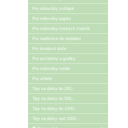
Pro milovníky zvířátek
Pro milovníky papíru
Pro milovníky českých značek
Pro nadšence do skládání
Pro kreativní duše
Pro architekty a grafiky
Pro milovníky rostlin
Pro učitele
Tipy na dárky do 200,-
Tipy na dárky do 500,-
Tipy na dárky do 1000,-
Tipy na dárky nad 1000,-