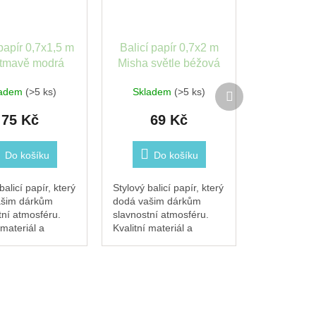
 papír 0,7x1,5 m
Balicí papír 0,7x2 m
tmavě modrá
Misha světle béžová
Stewo
Stewo
Další
ladem
(>5 ks)
Skladem
(>5 ks)
produkt
75 Kč
69 Kč
Do košíku
Do košíku
balicí papír, který
Stylový balicí papír, který
ašim dárkům
dodá vašim dárkům
tní atmosféru.
slavnostní atmosféru.
 materiál a
Kvalitní materiál a
ní design zajistí,
originální design zajistí,
ý dárek zazáří.
že každý dárek zazáří.