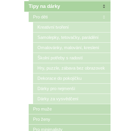
Tipy na dárky
Pro děti
Kreativní tvoření
Samolepky, tetovačky, parádění
Omalovánky, malování, kreslení
Školní potřeby s radostí
Hry, puzzle, zábava bez obrazovek
Dekorace do pokojíčku
Dárky pro nejmenší
Dárky za vysvědčení
Pro muže
Pro ženy
Pro minimalisty