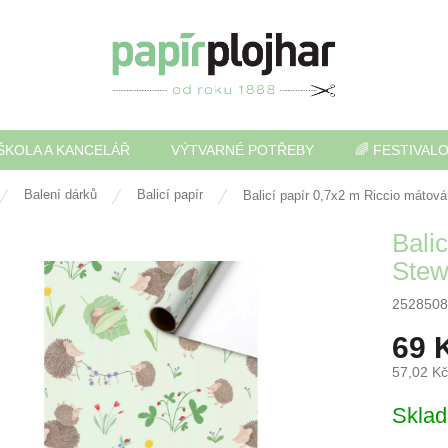
ŠKOLA A KANCELÁŘ
VÝTVARNÉ POTŘEBY
🌈 FESTIVAL
Balení dárků
Balicí papír
Balicí papír 0,7x2 m Riccio mátov
Bali
Ste
2528508
69 
57,02 K
Měrná
Skla
cena: