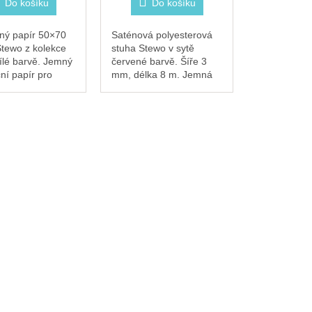
Do košíku
Do košíku
ný papír 50×70
Saténová polyesterová
tewo z kolekce
stuha Stewo v sytě
bílé barvě. Jemný
červené barvě. Šíře 3
ní papír pro
mm, délka 8 m. Jemná
árkových tašek a
lesklá stuha na
k nebo pro
dotvoření dárků,
ní dárku
přáníček a dekorací.
ého.