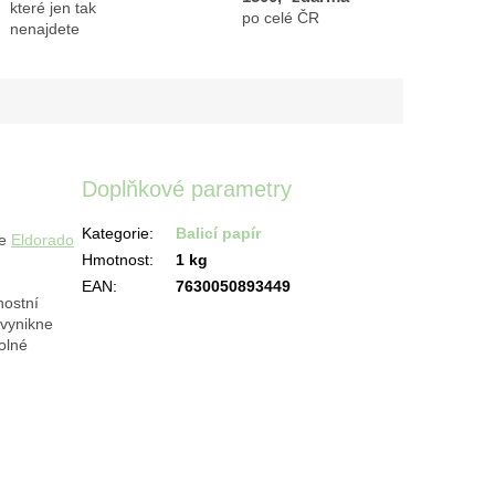
které jen tak
po celé ČR
nenajdete
Doplňkové parametry
Kategorie
:
Balicí papír
ce
Eldorado
Hmotnost
:
1 kg
EAN
:
7630050893449
nostní
 vynikne
olné