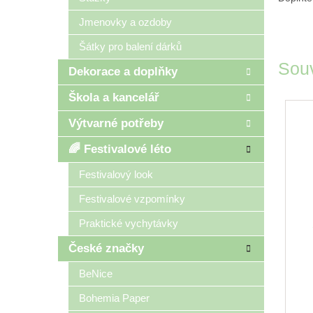
Jmenovky a ozdoby
Šátky pro balení dárků
Souv
Dekorace a doplňky
Škola a kancelář
Výtvarné potřeby
🌈 Festivalové léto
Festivalový look
Festivalové vzpomínky
Praktické vychytávky
t
České značky
BeNice
Bohemia Paper