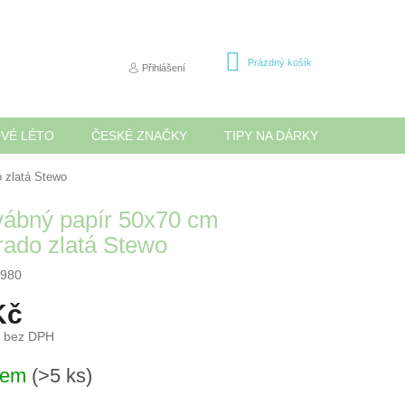
NÁKUPNÍ
Prázdný košík
Přihlášení
KOŠÍK
OVÉ LÉTO
ČESKÉ ZNAČKY
TIPY NA DÁRKY
NOVINK
 zlatá Stewo
ábný papír 50x70 cm
rado zlatá Stewo
980
Kč
č bez DPH
dem
(>5 ks)