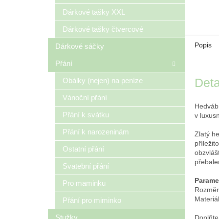
Dárkové tašky XXL
Dárkové tašky čtvercové
Popis
Dárkové sáčky
Přání
Deta
Obálky (nejen) na peníze
Vánoční přání
Hedvábn
Přání k svátku
v luxusn
Přání k narozeninám
Zlatý h
příleži
Ostatní přání
obzvláš
přebale
Svatební přání
Parame
Pro maminku
Rozměr
Materiá
Přání pro miminko
Stužky
Doplňte