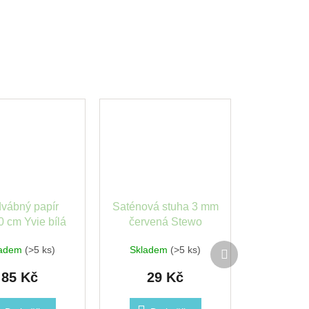
vábný papír
Saténová stuha 3 mm
 cm Yvie bílá
červená Stewo
Stewo
Další
ladem
(>5 ks)
Skladem
(>5 ks)
produkt
85 Kč
29 Kč