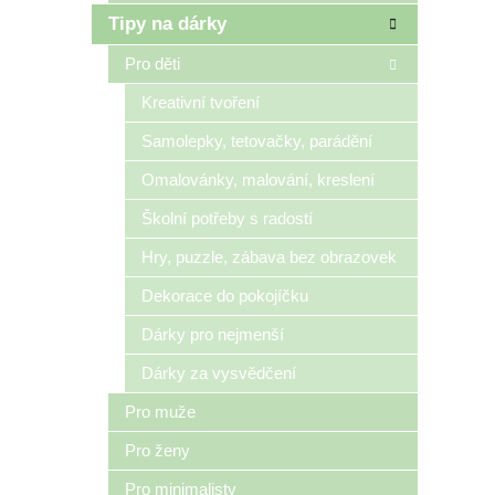
Tipy na dárky
Pro děti
Kreativní tvoření
Samolepky, tetovačky, parádění
Omalovánky, malování, kreslení
Školní potřeby s radostí
Hry, puzzle, zábava bez obrazovek
Dekorace do pokojíčku
Dárky pro nejmenší
Dárky za vysvědčení
Pro muže
Pro ženy
Pro minimalisty