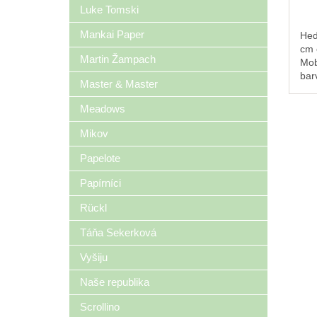
Luke Tomski
Mankai Paper
Hed
cm 
Martin Žampach
Mob
bar
Master & Master
pap
dár
Meadows
kra
dod
Mikov
Papelote
Papírníci
Rückl
Táňa Sekerková
Vyšiju
Naše republika
Scrollino