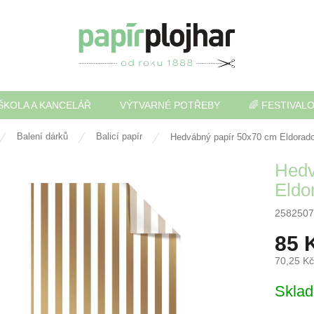
ŠKOLA A KANCELÁŘ
VÝTVARNÉ POTŘEBY
🌈 FESTIVAL
Balení dárků
Balicí papír
Hedvábný papír 50x70 cm Eldorado
Hedv
Eldo
2582507
85 
70,25 K
Měrná
Skla
cena: