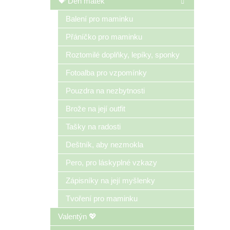
💝 Den matek
Balení pro maminku
Přáníčko pro maminku
Roztomilé doplňky, lepíky, sponky
Fotoalba pro vzpomínky
Pouzdra na nezbytnosti
Brože na její outfit
Tašky na radosti
Deštník, aby nezmokla
Pero, pro láskyplné vzkazy
Zápisníky na její myšlenky
Tvoření pro maminku
Valentýn 💖