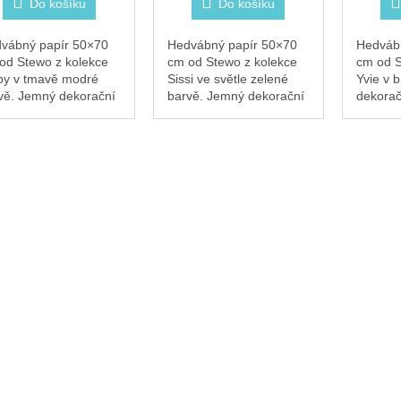
Do košíku
Do košíku
vábný papír 50×70
Hedvábný papír 50×70
Hedváb
od Stewo z kolekce
cm od Stewo z kolekce
cm od S
y v tmavě modré
Sissi ve světle zelené
Yvie v 
vě. Jemný dekorační
barvě. Jemný dekorační
dekorač
ír pro výplň
papír pro výplň
výplň d
kových tašek a
dárkových tašek a
krabiče
biček. Tmavě modrá
krabiček. Svěží zelená
přebale
á balení noblesy.
se hodí k jarním a
samotn
přírodním...