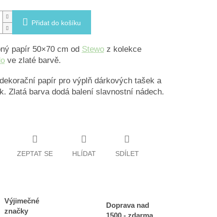
Přidat do košíku
ný papír 50×70 cm od
Stewo
z kolekce
do
ve zlaté barvě.
ekorační papír pro výplň dárkových tašek a
k. Zlatá barva dodá balení slavnostní nádech.
ZEPTAT SE
HLÍDAT
SDÍLET
Výjimečné
Doprava nad
značky
1500,- zdarma