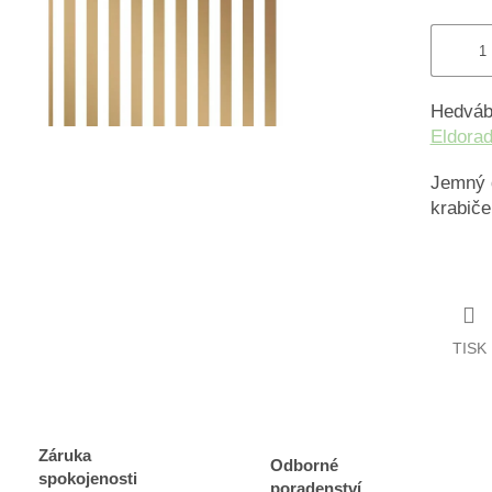
Hedváb
Eldora
Jemný d
krabiče
TISK
Záruka
Odborné
spokojenosti
poradenství