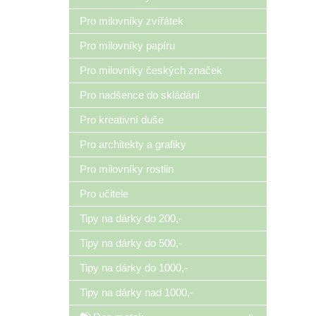
Pro milovníky zvířátek
Pro milovníky papíru
Pro milovníky českých značek
Pro nadšence do skládání
Pro kreativní duše
Pro architekty a grafiky
Pro milovníky rostlin
Pro učitele
Tipy na dárky do 200,-
Tipy na dárky do 500,-
Tipy na dárky do 1000,-
Tipy na dárky nad 1000,-