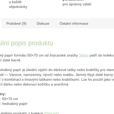
u každé
pro správný výběr
objednávky
Podobné (9)
Diskuze
Ostatní informace
ilní popis produktu
ý papír formátu 50×70 cm od švýcarské značky
Stewo
patří do kolek
í zlaté barvě.
edvábný papír je ideální výplní do dárkové tašky nebo krabičky pro slav
tosti — Vánoce, narozeniny, výročí nebo svatbu. Jemný třpyt zlaté barvy
ť v kombinaci s tmavými taškami nebo krabičkami. Lze ho použít jako v
ní dárku nebo dekoraci košíčku a aranžmá.
try:
: 50×70 cm
l: hedvábný papír
 dalšími produkty z kolekce
Eldorado
.