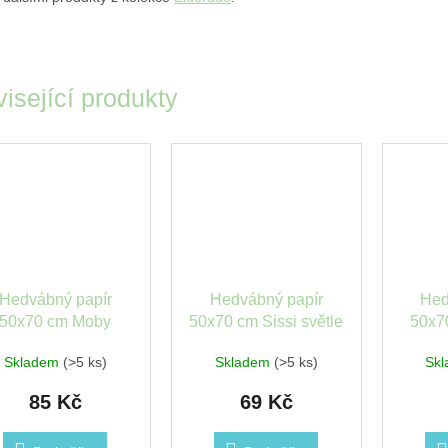
isející produkty
Hedvábný papír
Hedvábný papír
Hed
50x70 cm Moby
50x70 cm Sissi světle
50x70
mavě modrá Stewo
zelená Stewo
Skladem
(>5 ks)
Skladem
(>5 ks)
Sk
85 Kč
69 Kč