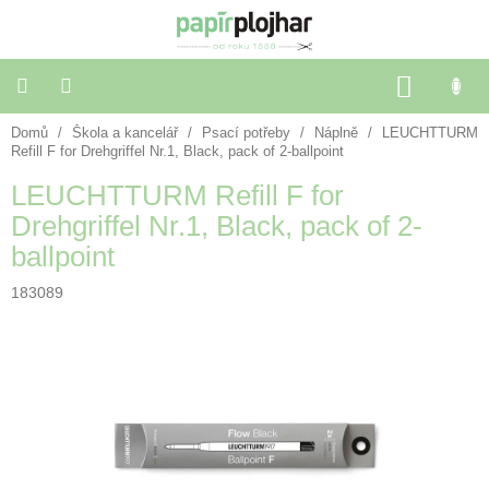
Přejít
na
obsah
NÁKU
KOŠÍK
Domů
/
Škola a kancelář
/
Psací potřeby
/
Náplně
/
LEUCHTTURM
Balení
dárků
Refill F for Drehgriffel Nr.1, Black, pack of 2-ballpoint
LEUCHTTURM Refill F for
Dekorace
Drehgriffel Nr.1, Black, pack of 2-
a
doplňky
ballpoint
183089
Škola
a
kancelář
Výtvarné
potřeby
🌈
Festivalové