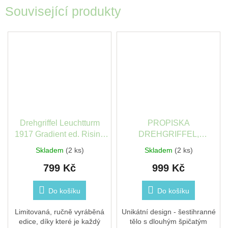
Související produkty
Drehgriffel Leuchtturm
PROPISKA
1917 Gradient ed. Rising
DREHGRIFFEL,
sun
EQUIPPED - BULLET
Skladem
(2 ks)
Skladem
(2 ks)
JOURNAL
799 Kč
999 Kč
Do košíku
Do košíku
Limitovaná, ručně vyráběná
Unikátní design - šestihranné
edice, díky které je každý
tělo s dlouhým špičatým