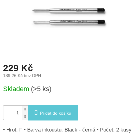
léto
České
značky
Tipy
na
dárky
Novinky
229 Kč
189,26 Kč bez DPH
Prodejny
Měrná
Skladem
(>5 ks)
cena:
Přihlášení
Přidat do košíku
• Hrot: F • Barva inkoustu: Black - černá • Počet: 2 kusy