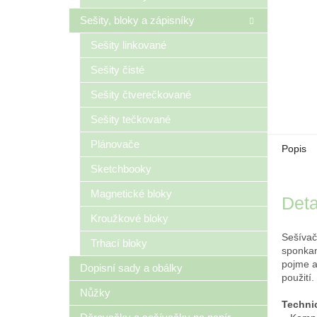
Sešity, bloky a zápisníky
Sešity linkované
Sešity čisté
Sešity čtverečkované
Sešity tečkované
Plánovače
Popis
Sketchbooky
Magnetické bloky
Deta
Kroužkové bloky
Sešívač
Trhací bloky
sponkam
pojme a
Dopisní sady a obálky
použití.
Nůžky
Techni