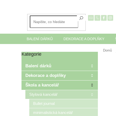
Přejít
na
obsah
BALENÍ DÁRKŮ
DEKORACE A DOPLŇKY
Domů
Kategorie
Přeskočit
P
kategorie
o
Balení dárků
s
t
Dekorace a doplňky
r
Škola a kancelář
a
n
Stylová kancelář
n
í
Bullet journal
p
minimalistická kancelář
a