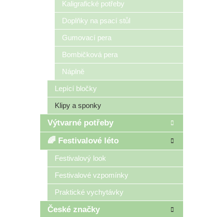
Kaligrafické potřeby
Doplňky na psací stůl
Gumovací pera
Bombičková pera
Náplně
Lepící bločky
Klipy a sponky
Výtvarné potřeby
🌈 Festivalové léto
Festivalový look
Festivalové vzpomínky
Praktické vychytávky
České značky