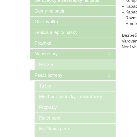
Děrovačky a sešívačky na papír
– Kompa
– Kapac
Gumy na papír
– Kapaci
– Rozmě
Ořezávátka
– Hmotn
Lepidla a lepící pásky
Bezpeč
Varován
Pravítka
Není vh
Naučné hry
Puzzle
Psací potřeby
Tužky
Mechanické tužky - mikrotužky
Propisky
Plnicí pera
Kuličková pera