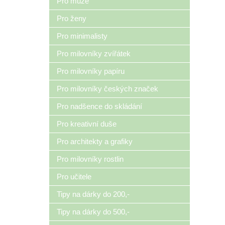
Pro muže
Pro ženy
Pro minimalisty
Pro milovníky zvířátek
Pro milovníky papíru
Pro milovníky českých značek
Pro nadšence do skládání
Pro kreativní duše
Pro architekty a grafiky
Pro milovníky rostlin
Pro učitele
Tipy na dárky do 200,-
Tipy na dárky do 500,-