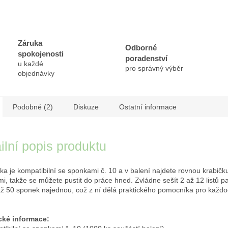
Záruka
Odborné
spokojenosti
poradenství
u každé
pro správný výběr
objednávky
Podobné (2)
Diskuze
Ostatní informace
ilní popis produktu
ka je kompatibilní se sponkami č. 10 a v balení najdete rovnou krabičk
i, takže se můžete pustit do práce hned. Zvládne sešít 2 až 12 listů p
ž 50 sponek najednou, což z ní dělá praktického pomocníka pro každ
cké informace: