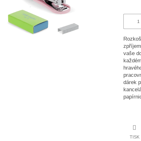
Rozkošn
zpříjem
vaše do
každém 
hravého
pracovn
dárek p
kancelá
papírnic
TISK