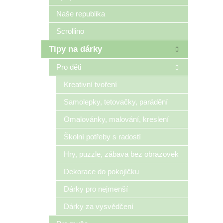
Naše republika
Scrollino
Tipy na dárky
Pro děti
Kreativní tvoření
Samolepky, tetovačky, parádění
Omalovánky, malování, kreslení
Školní potřeby s radostí
Hry, puzzle, zábava bez obrazovek
Dekorace do pokojíčku
Dárky pro nejmenší
Dárky za vysvědčení