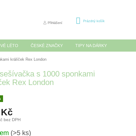
NÁKUPNÍ
Prázdný košík
Přihlášení
KOŠÍK
OVÉ LÉTO
ČESKÉ ZNAČKY
TIPY NA DÁRKY
NOVINK
nkami králíček Rex London
 sešívačka s 1000 sponkami
íček Rex London
a
 Kč
Kč bez DPH
dem
(>5 ks)