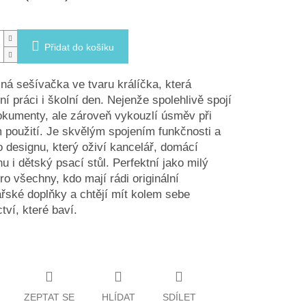
Přidat do košíku
á sešívačka ve tvaru králíčka, která
ní práci i školní den. Nejenže spolehlivě spojí
kumenty, ale zároveň vykouzlí úsměv při
použití. Je skvělým spojením funkčnosti a
 designu, který oživí kancelář, domácí
u i dětský psací stůl. Perfektní jako milý
ro všechny, kdo mají rádi originální
řské doplňky a chtějí mít kolem sebe
tví, které baví.
ZEPTAT SE
HLÍDAT
SDÍLET