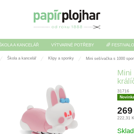
ŠKOLA A KANCELÁŘ
VÝTVARNÉ POTŘEBY
🌈 FESTIVAL
Škola a kancelář
Klipy a sponky
Mini sešívačka s 1000 spo
Mini
král
31716
Novink
269
222,31 
Měrná
Skla
cena: