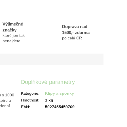
Výjimečné
Doprava nad
značky
1500,- zdarma
které jen tak
po celé ČR
nenajdete
Doplňkové parametry
Kategorie
:
Klipy a sponky
u s 1000
Hmotnost
:
1 kg
apíru a
odenní
EAN
:
5027455459769