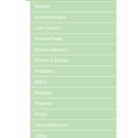
BeNice
Bohemia Paper
Luke Tomski
Mankai Paper
Martin Žampach
Master & Master
Meadows
Mikov
Papelote
Papírníci
Rückl
Táňa Sekerková
Vyšiju