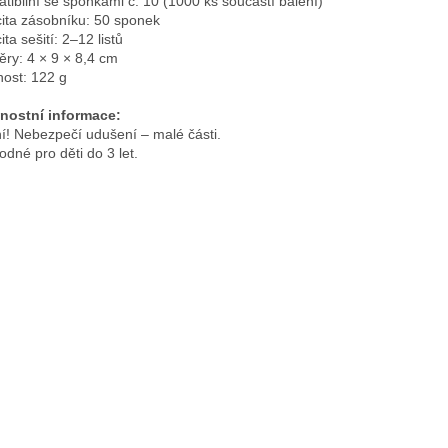
tibilní se sponkami č. 10 (1000 ks součástí balení)
ita zásobníku: 50 sponek
ta sešití: 2–12 listů
ry: 4 × 9 × 8,4 cm
ost: 122 g
nostní informace:
í! Nebezpečí udušení – malé části.
odné pro děti do 3 let.