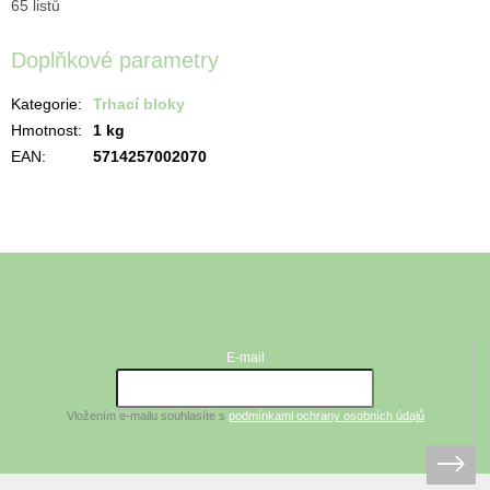
65 listů
Doplňkové parametry
Kategorie
:
Trhací bloky
Hmotnost
:
1 kg
EAN
:
5714257002070
Z
á
Odebírat newsletter
p
a
t
E-mail
í
Vložením e-mailu souhlasíte s
podmínkami ochrany osobních údajů