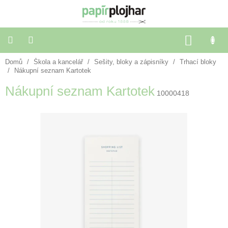
Přejít
na
obsah
NÁKU
KOŠÍK
Domů
/
Škola a kancelář
/
Sešity, bloky a zápisníky
/
Trhací bloky
Balení
dárků
/
Nákupní seznam Kartotek
Nákupní seznam Kartotek
10000418
Dekorace
a
doplňky
Škola
a
kancelář
Výtvarné
potřeby
🌈
Festivalové