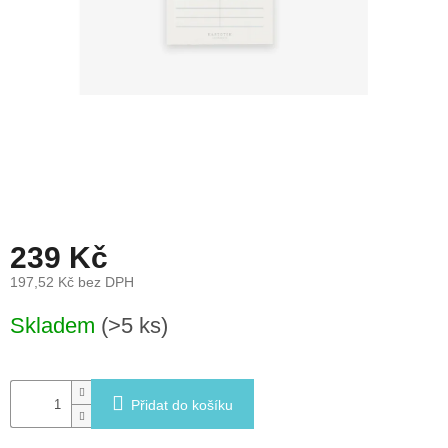
léto
České
značky
Tipy
na
dárky
Novinky
239 Kč
Prodejny
197,52 Kč bez DPH
Přihlášení
Měrná
Skladem
(>5 ks)
cena:
Přidat do košíku