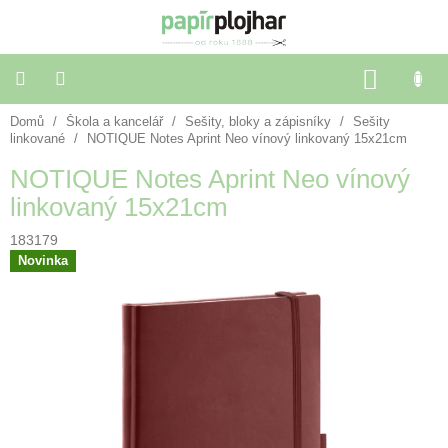
Přejít
na
obsah
NÁKU
KOŠÍK
Domů
/
Škola a kancelář
/
Sešity, bloky a zápisníky
/
Sešity
Balení
dárků
linkované
/
NOTIQUE Notes Aprint Neo vínový linkovaný 15x21cm
NOTIQUE Notes Aprint Neo vínový
Dekorace
linkovaný 15x21cm
a
doplňky
183179
Novinka
Škola
a
kancelář
Výtvarné
potřeby
🌈
Festivalové