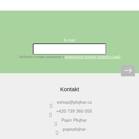
Z
á
Odebírat newsletter
p
a
t
E-mail
í
Vložením e-mailu souhlasíte s
podmínkami ochrany osobních údajů
Kontakt
eshop
@
plojhar.cz
+420 739 360 055
Papír Plojhar
papirplojhar