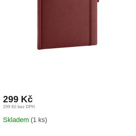
léto
České
značky
Tipy
na
dárky
Novinky
Prodejny
Přihlášení
299 Kč
299 Kč bez DPH
Měrná
Skladem
(1 ks)
cena: