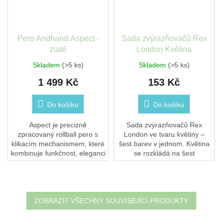
Pero Andhand Aspect -
Sada zvýrazňovačů Rex
zlaté
London Květina
Skladem
(>5 ks)
Skladem
(>5 ks)
1 499 Kč
153 Kč
Do košíku
Do košíku
Aspect je precizně
Sada zvýrazňovačů Rex
zpracovaný rollball pero s
London ve tvaru květiny –
klikacím mechanismem, které
šest barev v jednom. Květina
kombinuje funkčnost, eleganci
se rozkládá na šest
a radost z každodenního
zvýrazňovačů: modrou,
psaní – ať jste kdekoliv.
zelenou, žlutou, oranžovou,
Vyrobeno s...
růžovou a fialovou. Barevný
a...
ZOBRAZIT VŠECHNY SOUVISEJÍCÍ PRODUKTY