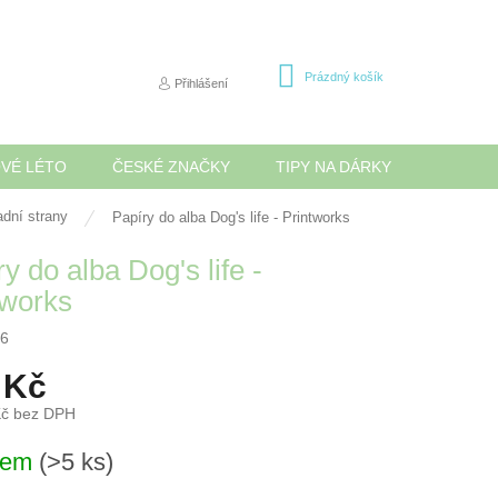
NÁKUPNÍ
Prázdný košík
Přihlášení
KOŠÍK
OVÉ LÉTO
ČESKÉ ZNAČKY
TIPY NA DÁRKY
NOVINK
dní strany
Papíry do alba Dog's life - Printworks
y do alba Dog's life -
tworks
6
 Kč
Kč bez DPH
dem
(>5 ks)