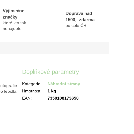
Výjimečné
Doprava nad
značky
1500,- zdarma
které jen tak
po celé ČR
nenajdete
Doplňkové parametry
Kategorie
:
Náhradní strany
otografie
Hmotnost
:
1 kg
o lepidla
EAN
:
7350108173650