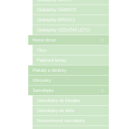
Skládačky VÁNOCE
Skládačky BROUCI
Skládačky VZDUŠNÍ LETCI
Home decor
Vázy
Papírové lampy
Plakáty a obrázky
Ubrousky
Samolepky
Samolepky do fotoalba
Samolepky do diáře
Narozeninové samolepky