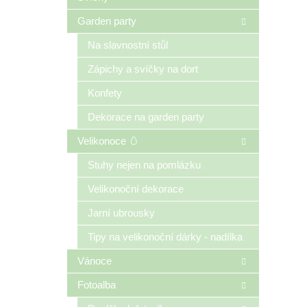
Garden party
Na slavnostní stůl
Zápichy a svíčky na dort
Konfety
Dekorace na garden party
Velikonoce 🥚
Stuhy nejen na pomlázku
Velikonoční dekorace
Jarní ubrousky
Tipy na velikonoční dárky - nadílka
Vánoce
Fotoalba