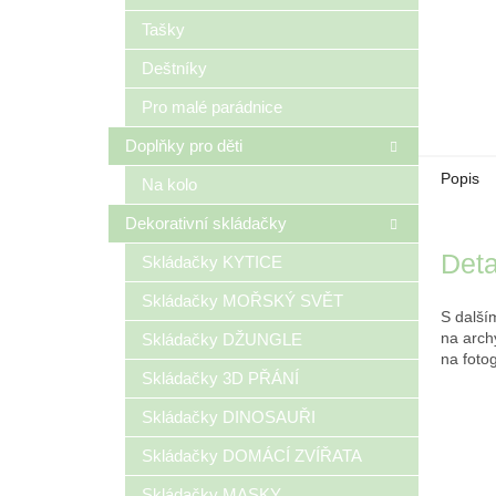
Tašky
Deštníky
Pro malé parádnice
Doplňky pro děti
Popis
Na kolo
Dekorativní skládačky
Deta
Skládačky KYTICE
Skládačky MOŘSKÝ SVĚT
S další
na arch
Skládačky DŽUNGLE
na fotog
Skládačky 3D PŘÁNÍ
Skládačky DINOSAUŘI
Skládačky DOMÁCÍ ZVÍŘATA
Skládačky MASKY