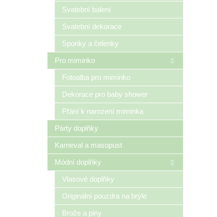
n
Svatební balení
e
Svatební dekorace
l
Sponky a čelenky
Pro miminko
Fotoalba pro miminko
Dekorace pro baby shower
Přání k narození miminka
Párty doplňky
Karneval a masopust
Módní doplňky
Vlasové doplňky
Originální pouzdra na brýle
Brože a piny