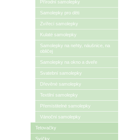
Přírodní samolepky
Samolepky pro děti
Zvířecí samolepky
Kulaté samolepky
Samolepky na nehty, náušnice, na
obličej
Samolepky na okno a dveře
Svatební samolepky
Dřevěné samolepky
Textilní samolepky
Přemístitelné samolepky
Vánoční samolepky
Tetovačky
Svíčky