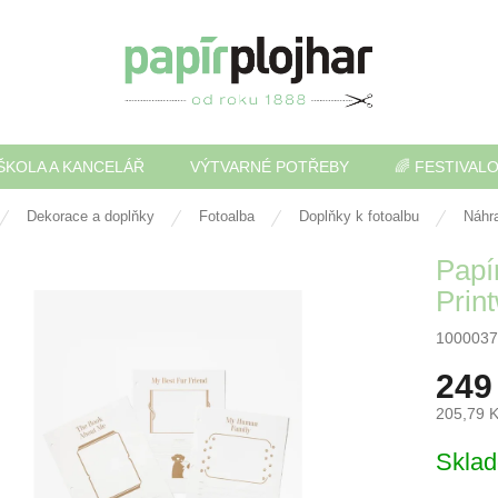
ŠKOLA A KANCELÁŘ
VÝTVARNÉ POTŘEBY
🌈 FESTIVAL
Dekorace a doplňky
Fotoalba
Doplňky k fotoalbu
Náhra
Papír
Prin
1000037
249
205,79 
Měrná
Skla
cena: