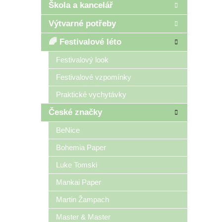
Škola a kancelář
Výtvarné potřeby
🌈 Festivalové léto
Festivalový look
Festivalové vzpomínky
Praktické vychytávky
České značky
BeNice
Bohemia Paper
Luke Tomski
Mankai Paper
Martin Žampach
Master & Master