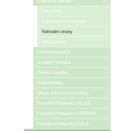
Doplňky k fotoalbu
Fotorůžky
Samolepky do fotoalba
Náhradní strany
Washi pásky
všechna fotoalba
Svatební fotoalba
Dětská fotoalba
Rodinná alba
Album domácího mazlíčka
Fotoalba Printworks VELKÁ
Fotoalba Printworks STŘEDNÍ
Fotoalba Printworks MALÁ