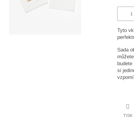
Tyto vk
perfekt
Sada ob
můžete 
budete 
si jedi
vzpomí
TISK