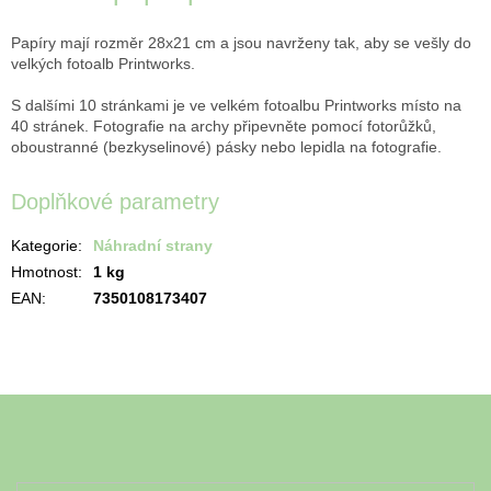
Papíry mají rozměr 28x21 cm a jsou navrženy tak, aby se vešly do
velkých fotoalb Printworks.
S dalšími 10 stránkami je ve velkém fotoalbu Printworks místo na
40 stránek. Fotografie na archy připevněte pomocí fotorůžků,
oboustranné (bezkyselinové) pásky nebo lepidla na fotografie.
Doplňkové parametry
Kategorie
:
Náhradní strany
Hmotnost
:
1 kg
EAN
:
7350108173407
Z
á
Odebírat newsletter
p
a