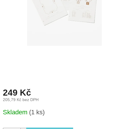
léto
České
značky
Tipy
na
dárky
Novinky
Prodejny
Přihlášení
249 Kč
205,79 Kč bez DPH
Měrná
Skladem
(1 ks)
cena: