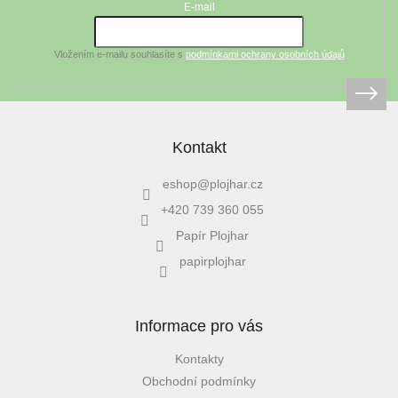
t
E-mail
í
Vložením e-mailu souhlasíte s
podmínkami ochrany osobních údajů
Kontakt
eshop
@
plojhar.cz
+420 739 360 055
Papír Plojhar
papirplojhar
Informace pro vás
Kontakty
Obchodní podmínky