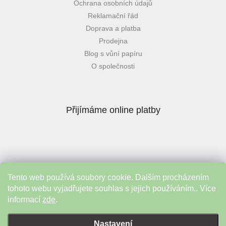
Ochrana osobních údajů
Reklamační řád
Doprava a platba
Prodejna
Blog s vůní papíru
O společnosti
Přijímáme online platby
Tento web používá soubory cookie. Dalším procházením
Instagram
tohoto webu vyjadřujete souhlas s jejich používáním.. Více
informací
zde
.
Vytvořil Shoptet
&
Nastavení