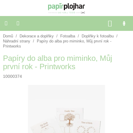
Přejít
na
obsah
NÁKU
KOŠÍK
Domů
/
Dekorace a doplňky
/
Fotoalba
/
Doplňky k fotoalbu
/
Balení
dárků
Náhradní strany
/
Papíry do alba pro miminko, Můj první rok -
Printworks
Papíry do alba pro miminko, Můj
Dekorace
a
první rok - Printworks
doplňky
10000374
Škola
a
kancelář
Výtvarné
potřeby
🌈
Festivalové