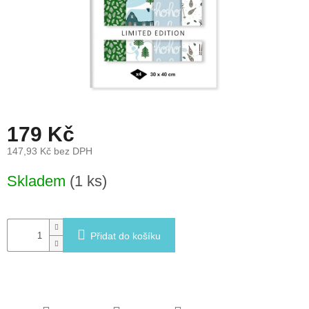
léto
České
značky
Tipy
na
dárky
179 Kč
Novinky
147,93 Kč bez DPH
Měrná
Skladem
(1 ks)
Prodejny
cena:
Přihlášení
Přidat do košíku