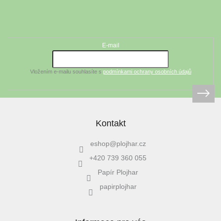
Z
á
Odebírat newsletter
p
a
t
E-mail
í
Vložením e-mailu souhlasíte s
podmínkami ochrany osobních údajů
Kontakt
eshop
@
plojhar.cz
+420 739 360 055
Papír Plojhar
papirplojhar