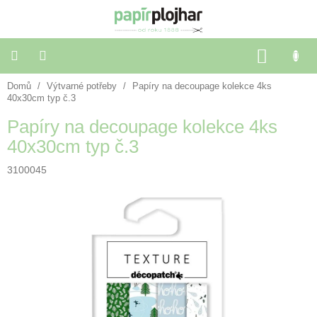
Přejít
na
obsah
NÁKU
KOŠÍK
Domů
/
Výtvarné potřeby
/
Papíry na decoupage kolekce 4ks
Balení
dárků
40x30cm typ č.3
Papíry na decoupage kolekce 4ks
Dekorace
40x30cm typ č.3
a
doplňky
3100045
Škola
a
kancelář
Výtvarné
potřeby
🌈
Festivalové