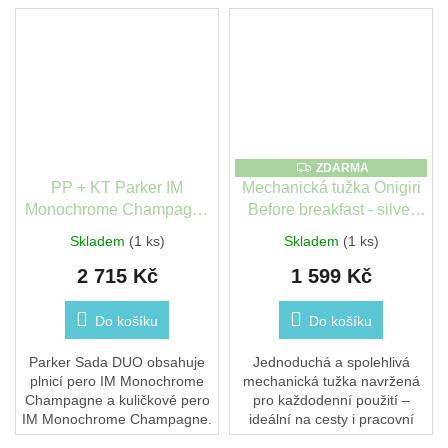
ZDARMA
ZDARMA
PP + KT Parker IM
Mechanická tužka Onigiri
Monochrome Champagne
Before breakfast - silver
+ Duo box
raw
Skladem
(1 ks)
Skladem
(1 ks)
2 715 Kč
1 599 Kč
Do košíku
Do košíku
Parker Sada DUO obsahuje
Jednoduchá a spolehlivá
plnicí pero IM Monochrome
mechanická tužka navržená
Champagne a kuličkové pero
pro každodenní použití –
IM Monochrome Champagne.
ideální na cesty i pracovní
Mosazné tělo a víčko pokryté
stůl. Lehká hliníková