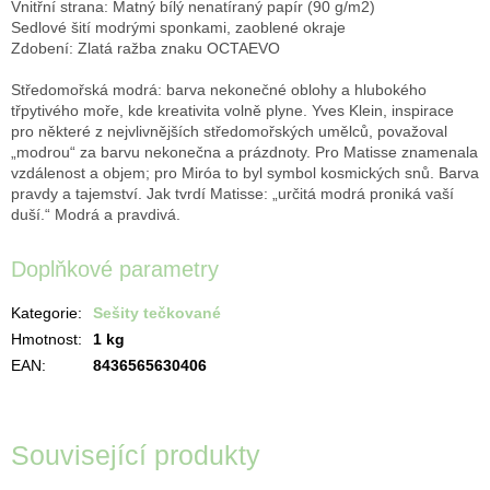
Vnitřní strana: Matný bílý nenatíraný papír (90 g/m2)
Sedlové šití modrými sponkami, zaoblené okraje
Zdobení: Zlatá ražba znaku OCTAEVO
Středomořská modrá: barva nekonečné oblohy a hlubokého
třpytivého moře, kde kreativita volně plyne. Yves Klein, inspirace
pro některé z nejvlivnějších středomořských umělců, považoval
„modrou“ za barvu nekonečna a prázdnoty. Pro Matisse znamenala
vzdálenost a objem; pro Miróa to byl symbol kosmických snů. Barva
pravdy a tajemství. Jak tvrdí Matisse: „určitá modrá proniká vaší
duší.“ Modrá a pravdivá.
Doplňkové parametry
Kategorie
:
Sešity tečkované
Hmotnost
:
1 kg
EAN
:
8436565630406
Související produkty