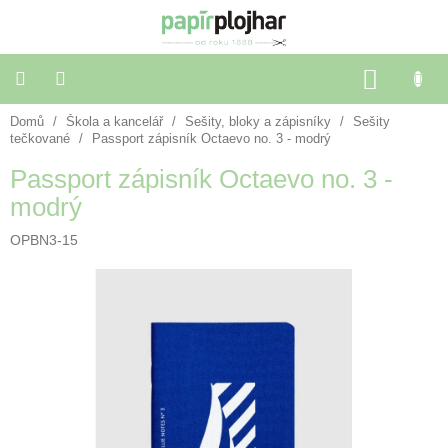
Přejít
na
obsah
NÁKU
KOŠÍK
Domů
/
Škola a kancelář
/
Sešity, bloky a zápisníky
/
Sešity
Balení
dárků
tečkované
/
Passport zápisník Octaevo no. 3 - modrý
Passport zápisník Octaevo no. 3 -
Dekorace
modrý
a
doplňky
OPBN3-15
Škola
a
kancelář
Výtvarné
potřeby
🌈
Festivalové