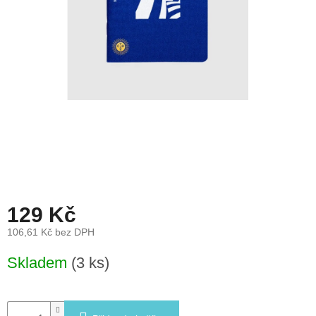
léto
České
značky
Tipy
na
dárky
Novinky
Prodejny
129 Kč
Přihlášení
106,61 Kč bez DPH
Měrná
Skladem
(3 ks)
cena: