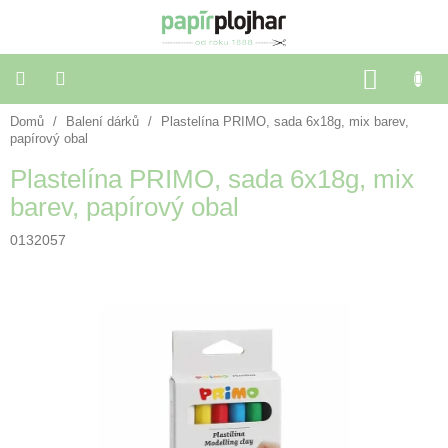
Přejít
na
obsah
NÁKU
KOŠÍK
Domů
/
Balení dárků
/
Plastelína PRIMO, sada 6x18g, mix barev,
Balení
dárků
papírový obal
Plastelína PRIMO, sada 6x18g, mix
Dekorace
barev, papírový obal
a
doplňky
0132057
Škola
a
kancelář
Výtvarné
potřeby
🌈
Festivalové