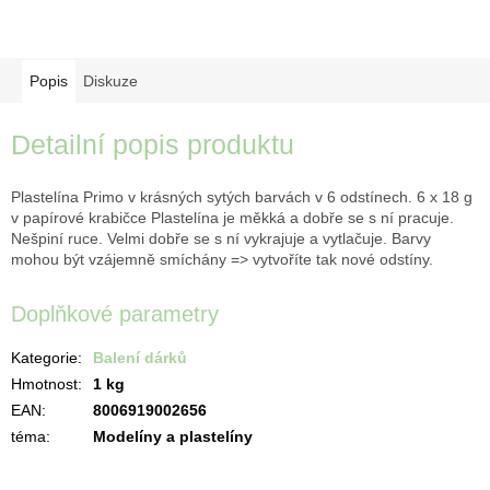
Popis
Diskuze
Detailní popis produktu
Plastelína Primo v krásných sytých barvách v 6 odstínech. 6 x 18 g
v papírové krabičce Plastelína je měkká a dobře se s ní pracuje.
Nešpiní ruce. Velmi dobře se s ní vykrajuje a vytlačuje. Barvy
mohou být vzájemně smíchány => vytvoříte tak nové odstíny.
Doplňkové parametry
Kategorie
:
Balení dárků
Hmotnost
:
1 kg
EAN
:
8006919002656
téma
:
Modelíny a plastelíny