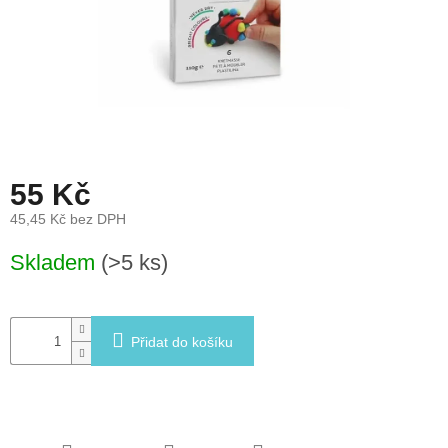
léto
České
značky
Tipy
na
dárky
55 Kč
Novinky
45,45 Kč bez DPH
Měrná
Skladem
(>5 ks)
Prodejny
cena:
Přihlášení
Přidat do košíku