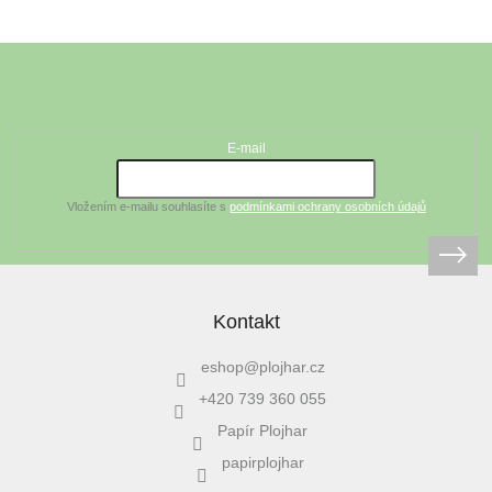
Z
á
Odebírat newsletter
p
a
t
E-mail
í
Vložením e-mailu souhlasíte s
podmínkami ochrany osobních údajů
Kontakt
eshop
@
plojhar.cz
+420 739 360 055
Papír Plojhar
papirplojhar