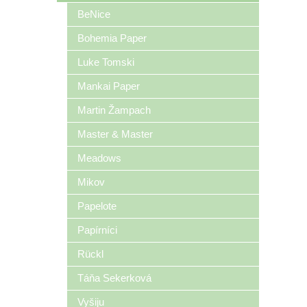
BeNice
Bohemia Paper
Luke Tomski
Mankai Paper
Martin Žampach
Master & Master
Meadows
Mikov
Papelote
Papírníci
Rückl
Táňa Sekerková
Vyšiju