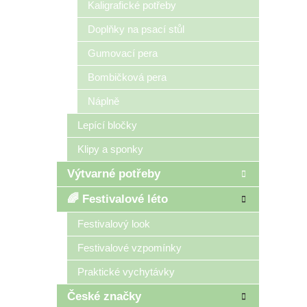
Kaligrafické potřeby
Doplňky na psací stůl
Gumovací pera
Bombičková pera
Náplně
Lepící bločky
Klipy a sponky
Výtvarné potřeby
🌈 Festivalové léto
Festivalový look
Festivalové vzpomínky
Praktické vychytávky
České značky