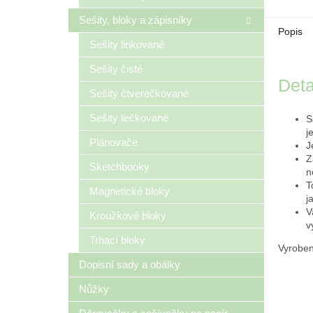
Sešity, bloky a zápisníky
Popis
Sešity linkované
Sešity čisté
Deta
Sešity čtverečkované
Sešity tečkované
S
j
Plánovače
J
Z
Sketchbooky
n
T
Magnetické bloky
j
V
Kroužkové bloky
v
Trhací bloky
Vyroben
Dopisní sady a obálky
Nůžky