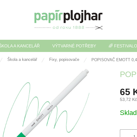
ŠKOLA A KANCELÁŘ
VÝTVARNÉ POTŘEBY
🌈 FESTIVAL
Škola a kancelář
Fixy, popisovače
POPISOVAČ EMOTT 0,
POP
65 
53,72 K
Měrná
Skla
cena: