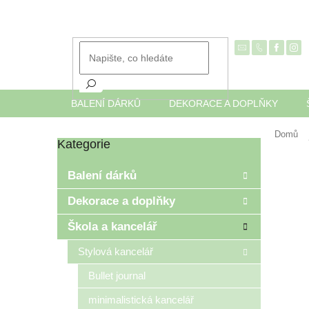
Přejít
na
obsah
BALENÍ DÁRKŮ
DEKORACE A DOPLŇKY
Domů
Kategorie
Přeskočit
P
kategorie
o
Balení dárků
s
t
Dekorace a doplňky
r
Škola a kancelář
a
n
Stylová kancelář
n
í
Bullet journal
p
minimalistická kancelář
a