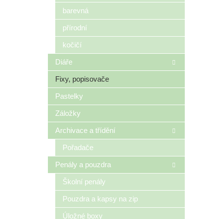
n
barevná
e
přírodní
l
kočičí
Diáře
Fixy, popisovače
Pastelky
Záložky
Archivace a třídění
Pořadače
Penály a pouzdra
Školní penály
Pouzdra a kapsy na zip
Úložné boxy