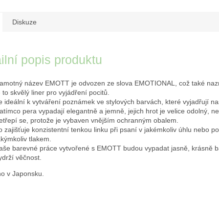
Diskuze
ilní popis produktu
amotný název EMOTT je odvozen ze slova EMOTIONAL, což také nazn
e to skvělý liner pro vyjádření pocitů.
e ideální k vytváření poznámek ve stylových barvách, které vyjadřují 
atímco pera vypadají elegantně a jemně, jejich hrot je velice odolný, 
etřepí se, protože je vybaven vnějším ochranným obalem.
o zajišťuje konzistentní tenkou linku při psaní v jakémkoliv úhlu nebo p
akýmkoliv tlakem.
aše barevné práce vytvořené s EMOTT budou vypadat jasně, krásně b
ydrží věčnost.
o v Japonsku.