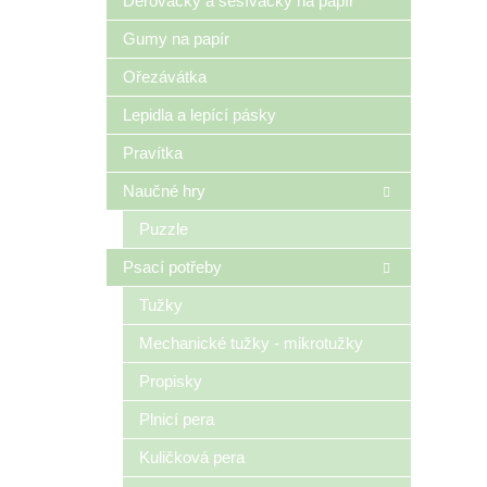
Děrovačky a sešívačky na papír
Gumy na papír
Ořezávátka
Lepidla a lepící pásky
Pravítka
Naučné hry
Puzzle
Psací potřeby
Tužky
Mechanické tužky - mikrotužky
Propisky
Plnicí pera
Kuličková pera