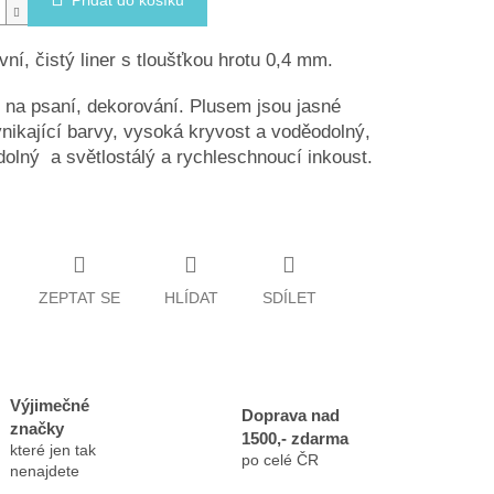
Přidat do košíku
vní, čistý liner s tloušťkou hrotu 0,4 mm.
na psaní, dekorování. Plusem jsou jasné
vynikající barvy, vysoká kryvost a voděodolný,
dolný a světlostálý a rychleschnoucí inkoust.
ZEPTAT SE
HLÍDAT
SDÍLET
Výjimečné
Doprava nad
značky
1500,- zdarma
které jen tak
po celé ČR
nenajdete