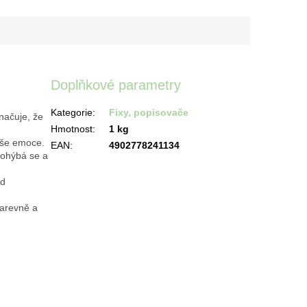
Doplňkové parametry
Kategorie
:
Fixy, popisovače
ačuje, že
Hmotnost
:
1 kg
naše emoce.
EAN
:
4902778241134
neohýbá se a
od
arevně a