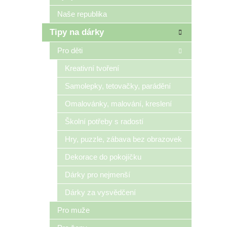
Naše republika
Tipy na dárky
Pro děti
Kreativní tvoření
Samolepky, tetovačky, parádění
Omalovánky, malování, kreslení
Školní potřeby s radostí
Hry, puzzle, zábava bez obrazovek
Dekorace do pokojíčku
Dárky pro nejmenší
Dárky za vysvědčení
Pro muže