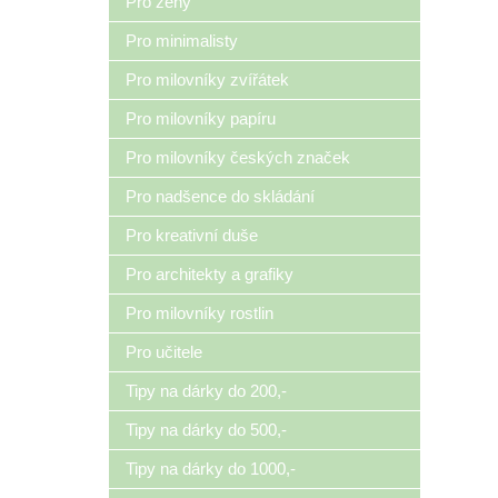
Pro ženy
Pro minimalisty
Pro milovníky zvířátek
Pro milovníky papíru
Pro milovníky českých značek
Pro nadšence do skládání
Pro kreativní duše
Pro architekty a grafiky
Pro milovníky rostlin
Pro učitele
Tipy na dárky do 200,-
Tipy na dárky do 500,-
Tipy na dárky do 1000,-