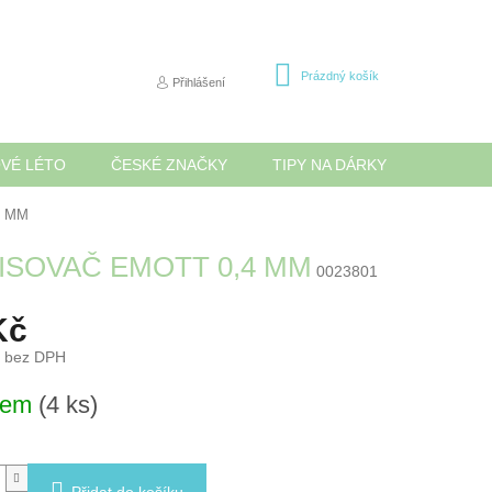
NÁKUPNÍ
Prázdný košík
Přihlášení
KOŠÍK
OVÉ LÉTO
ČESKÉ ZNAČKY
TIPY NA DÁRKY
NOVINK
4 MM
ISOVAČ EMOTT 0,4 MM
0023801
Kč
č bez DPH
dem
(4 ks)