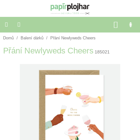
Přejít
na
obsah
NÁKU
KOŠÍK
Domů
/
Balení dárků
/
Přání Newlyweds Cheers
Balení
dárků
Přání Newlyweds Cheers
185021
Dekorace
a
doplňky
Škola
a
kancelář
Výtvarné
potřeby
🌈
Festivalové