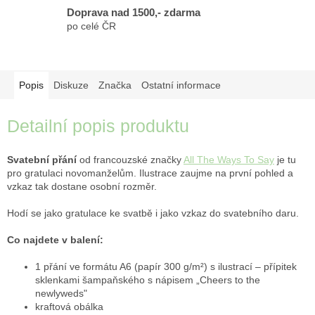
Doprava nad 1500,- zdarma
po celé ČR
Popis
Diskuze
Značka
Ostatní informace
Detailní popis produktu
Svatební přání
od francouzské značky
All The Ways To Say
je tu
pro gratulaci novomanželům. Ilustrace zaujme na první pohled a
vzkaz tak dostane osobní rozměr.
Hodí se jako gratulace ke svatbě i jako vzkaz do svatebního daru.
Co najdete v balení:
1 přání ve formátu A6 (papír 300 g/m²) s ilustrací – přípitek
sklenkami šampaňského s nápisem „Cheers to the
newlyweds"
kraftová obálka