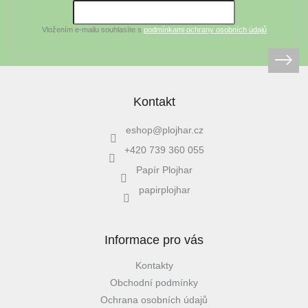
í
Vložením e-mailu souhlasíte s
podmínkami ochrany osobních údajů
Kontakt
eshop
@
plojhar.cz
+420 739 360 055
Papír Plojhar
papirplojhar
Informace pro vás
Kontakty
Obchodní podmínky
Ochrana osobních údajů