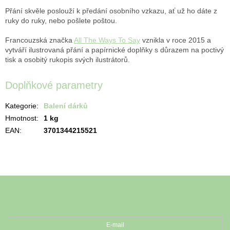
Přání skvěle poslouží k předání osobního vzkazu, ať už ho dáte z
ruky do ruky, nebo pošlete poštou.
Francouzská značka
All The Ways To Say
vznikla v roce 2015 a
vytváří ilustrovaná přání a papírnické doplňky s důrazem na poctivý
tisk a osobitý rukopis svých ilustrátorů.
Doplňkové parametry
Kategorie
:
Balení dárků
Hmotnost
:
1 kg
EAN
:
3701344215521
Z
á
Odebírat newsletter
p
a
t
E-mail