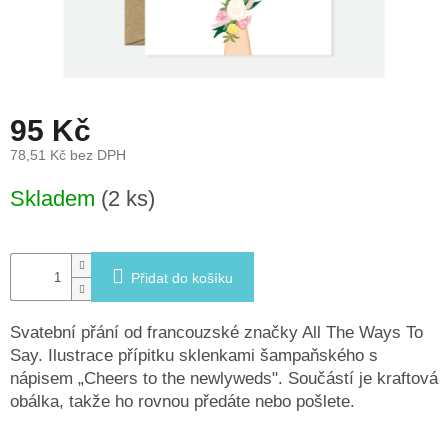
léto
České
značky
95 Kč
Tipy
na
dárky
78,51 Kč bez DPH
Měrná
Skladem
(2 ks)
cena:
Novinky
Prodejny
Přidat do košíku
Přihlášení
Svatební přání od francouzské značky All The Ways To
Say. Ilustrace přípitku sklenkami šampaňského s
nápisem „Cheers to the newlyweds". Součástí je kraftová
obálka, takže ho rovnou předáte nebo pošlete.