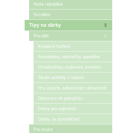
Naše republika
Scrollino
Tipy na dárky
Pro děti
Kreativní tvoření
Samolepky, tetovačky, parádění
Omalovánky, malování, kreslení
Školní potřeby s radostí
Hry, puzzle, zábava bez obrazovek
Dekorace do pokojíčku
Dárky pro nejmenší
Dárky za vysvědčení
Pro muže