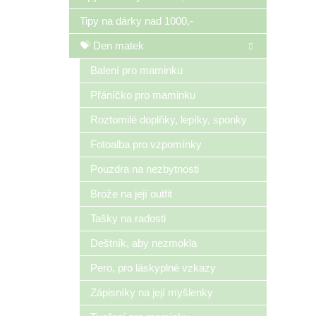
Tipy na dárky nad 1000,-
💝 Den matek
Balení pro maminku
Přáníčko pro maminku
Roztomilé doplňky, lepíky, sponky
Fotoalba pro vzpomínky
Pouzdra na nezbytnosti
Brože na její outfit
Tašky na radosti
Deštník, aby nezmokla
Pero, pro láskyplné vzkazy
Zápisníky na její myšlenky