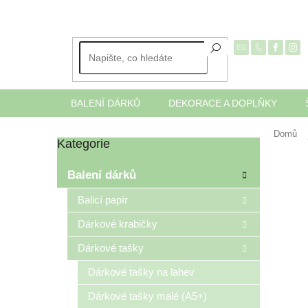
Přejít
na
obsah
BALENÍ DÁRKŮ
DEKORACE A DOPLŇKY
Domů
Kategorie
Přeskočit
P
kategorie
o
Balení dárků
s
t
Balicí papír
r
Dárkové krabičky
a
n
Dárkové tašky
n
í
Dárkové tašky na lahev
p
Dárkové tašky malé (A5+)
a