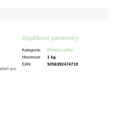
Doplňkové parametry
Kategorie
:
Ostatní přání
Hmotnost
:
1 kg
EAN
:
5056392474719
vášeň pro