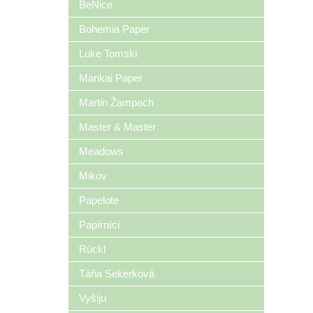
BeNice
Bohemia Paper
Luke Tomski
Mankai Paper
Martin Žampach
Master & Master
Meadows
Mikov
Papelote
Papírníci
Rückl
Táňa Sekerková
Vyšiju