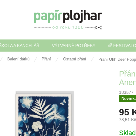
ŠKOLA A KANCELÁŘ
VÝTVARNÉ POTŘEBY
🌈 FESTIVAL
Balení dárků
Přání
Ostatní přání
Přání Ohh Deer Pop
Přán
Ane
183577
Novink
95 
78,51 K
Měrná
Skla
cena: