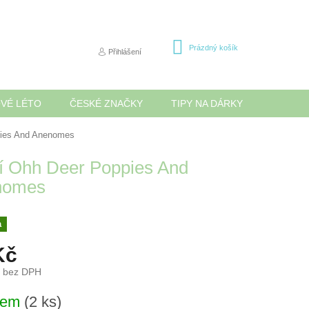
NÁKUPNÍ
Prázdný košík
Přihlášení
KOŠÍK
OVÉ LÉTO
ČESKÉ ZNAČKY
TIPY NA DÁRKY
NOVINK
pies And Anenomes
í Ohh Deer Poppies And
nomes
a
Kč
č bez DPH
dem
(2 ks)