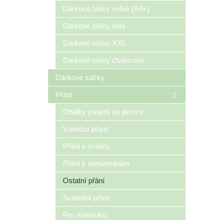
n
Dárkové tašky velké (A4+)
e
Dárkové tašky mini
l
Dárkové tašky XXL
Dárkové tašky čtvercové
Dárkové sáčky
Přání
Obálky (nejen) na peníze
Vánoční přání
Přání k svátku
Přání k narozeninám
Ostatní přání
Svatební přání
Pro maminku