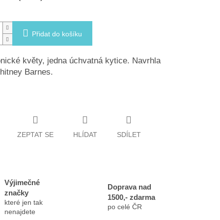
Přidat do košíku
nické květy, jedna úchvatná kytice. Navrhla
hitney Barnes.
ZEPTAT SE
HLÍDAT
SDÍLET
Výjimečné
Doprava nad
značky
1500,- zdarma
které jen tak
po celé ČR
nenajdete