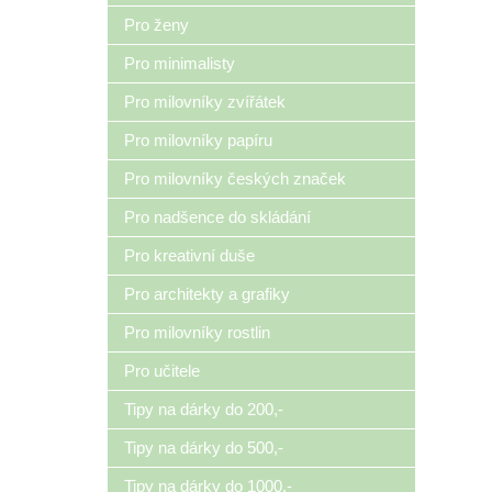
Pro ženy
Pro minimalisty
Pro milovníky zvířátek
Pro milovníky papíru
Pro milovníky českých značek
Pro nadšence do skládání
Pro kreativní duše
Pro architekty a grafiky
Pro milovníky rostlin
Pro učitele
Tipy na dárky do 200,-
Tipy na dárky do 500,-
Tipy na dárky do 1000,-