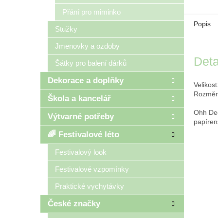
Přání pro miminko
Popis
Stužky
Jmenovky a ozdoby
Deta
Šátky pro balení dárků
Dekorace a doplňky
Velikost
Rozměr
Škola a kancelář
Ohh Dee
Výtvarné potřeby
papíren
🌈 Festivalové léto
Festivalový look
Festivalové vzpomínky
Praktické vychytávky
České značky