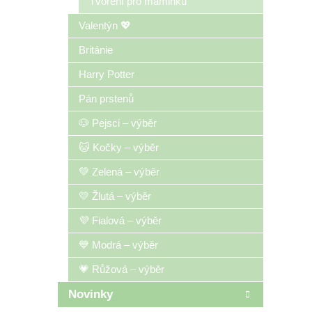
Tvoření pro maminku
Valentýn 💖
Británie
Harry Potter
Pán prstenů
🐶 Pejsci – výběr
🐱 Kočky – výběr
💚 Zelená – výběr
💛 Žlutá – výběr
💜 Fialová – výběr
💙 Modrá – výběr
💗 Růžová – výběr
Novinky