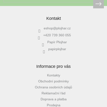
Kontakt
eshop
@
plojhar.cz
+420 739 360 055
Papír Plojhar
papirplojhar
Informace pro vás
Kontakty
Obchodní podmínky
Ochrana osobních údajů
Reklamační řád
Doprava a platba
Prodejna