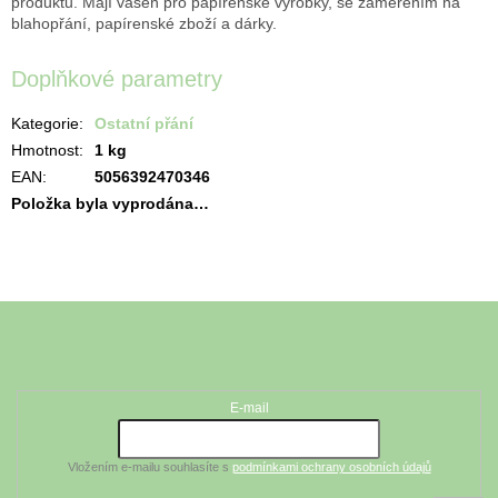
produktů. Mají vášeň pro papírenské výrobky, se zaměřením na
blahopřání, papírenské zboží a dárky.
Doplňkové parametry
Kategorie
:
Ostatní přání
Hmotnost
:
1 kg
EAN
:
5056392470346
Položka byla vyprodána…
Z
á
Odebírat newsletter
p
a
t
E-mail
í
Vložením e-mailu souhlasíte s
podmínkami ochrany osobních údajů