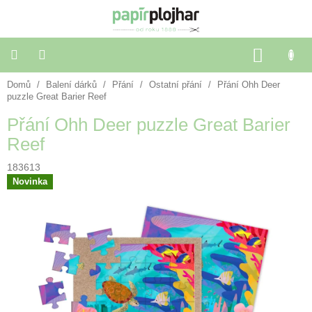
Přejít
na
obsah
NÁKU
KOŠÍK
Domů
/
Balení dárků
/
Přání
/
Ostatní přání
/
Přání Ohh Deer
Balení
dárků
puzzle Great Barier Reef
Přání Ohh Deer puzzle Great Barier
Dekorace
Reef
a
doplňky
183613
Novinka
Škola
a
kancelář
Výtvarné
potřeby
🌈
Festivalové