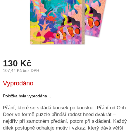
léto
České
značky
Tipy
na
dárky
130 Kč
Novinky
107,44 Kč bez DPH
Prodejny
Měrná
Vyprodáno
cena:
Přihlášení
Položka byla vyprodána…
Přání, které se skládá kousek po kousku. Přání od Ohh
Deer ve formě puzzle přináší radost hned dvakrát –
nejdřív při samotném předání, potom při skládání. Každý
dílek postupně odhaluje motiv i vzkaz, který dává větší