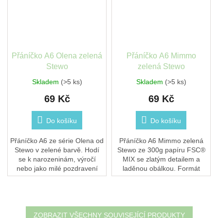
Přáníčko A6 Olena zelená
Přáníčko A6 Mimmo
Stewo
zelená Stewo
Skladem
(>5 ks)
Skladem
(>5 ks)
69 Kč
69 Kč
Do košíku
Do košíku
Přáníčko A6 ze série Olena od
Přáníčko A6 Mimmo zelená
Stewo v zelené barvě. Hodí
Stewo ze 300g papíru FSC®
se k narozeninám, výročí
MIX se zlatým detailem a
nebo jako milé pozdravení
laděnou obálkou. Formát
bez konkrétní příležitosti. V
105×148 mm, sebelepicí
balení s obálkou. Součást
záložka. Krásný doplněk ke
koordinované...
každému dárku v kolekci...
ZOBRAZIT VŠECHNY SOUVISEJÍCÍ PRODUKTY