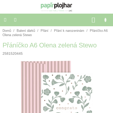
Přejít
na
obsah
NÁKU
KOŠÍK
Domů
/
Balení dárků
/
Přání
/
Přání k narozeninám
/
Přáníčko A6
Balení
dárků
Olena zelená Stewo
Přáníčko A6 Olena zelená Stewo
Dekorace
a
2581520445
doplňky
Škola
a
kancelář
Výtvarné
potřeby
🌈
Festivalové