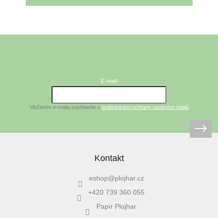
Z
á
Odebírat newsletter
p
a
t
E-mail
í
Vložením e-mailu souhlasíte s
podmínkami ochrany osobních údajů
Kontakt
eshop
@
plojhar.cz
+420 739 360 055
Papír Plojhar