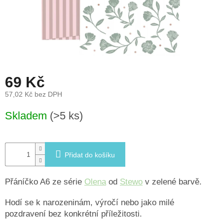
léto
České
značky
Tipy
na
dárky
69 Kč
57,02 Kč bez DPH
Novinky
Měrná
Skladem
(>5 ks)
cena:
Prodejny
Přihlášení
Přidat do košíku
Přáníčko A6 ze série
Olena
od
Stewo
v zelené barvě.
Hodí se k narozeninám, výročí nebo jako milé
pozdravení bez konkrétní příležitosti.