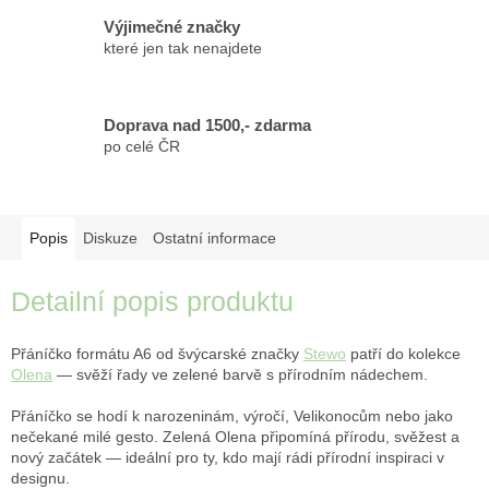
Výjimečné značky
které jen tak nenajdete
Doprava nad 1500,- zdarma
po celé ČR
Popis
Diskuze
Ostatní informace
Detailní popis produktu
Přáníčko formátu A6 od švýcarské značky
Stewo
patří do kolekce
Olena
— svěží řady ve zelené barvě s přírodním nádechem.
Přáníčko se hodí k narozeninám, výročí, Velikonocům nebo jako
nečekané milé gesto. Zelená Olena připomíná přírodu, svěžest a
nový začátek — ideální pro ty, kdo mají rádi přírodní inspiraci v
designu.