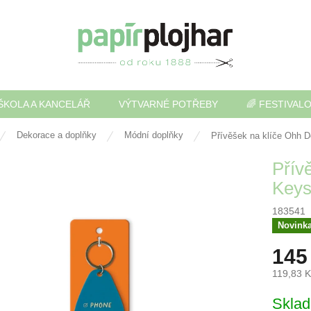
ŠKOLA A KANCELÁŘ
VÝTVARNÉ POTŘEBY
🌈 FESTIVAL
Dekorace a doplňky
Módní doplňky
Přívěšek na klíče Ohh 
Přív
Keys
183541
Novink
145
119,83 
Měrná
Skla
cena: