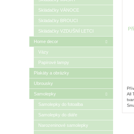
Skládačky VÁNOCE
Skládačky BROUCI
Př
Skládačky VZDUŠNÍ LETCI
Home decor
Vázy
Papírové lampy
Plakáty a obrázky
Ubrousky
Pří
Samolepky
All
tvar
Samolepky do fotoalba
Sma
klí
Samolepky do diáře
pov
milo
Narozeninové samolepky
svo
Zlat