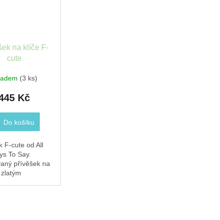
šek na klíče F-
cute
ladem
(3 ks)
445 Kč
Do košíku
 F-cute od All
s To Say.
aný přívěšek na
 zlatým
em a hravým
 — pro ty, kdo
 co si myslí, s
. Zlatý smalt,
esign.