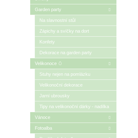
Garden party
Na slavnostní stůl
Zápichy a svíčky na dort
Konfety
Dekorace na garden party
Velikonoce 🥚
Stuhy nejen na pomlázku
Velikonoční dekorace
Jarní ubrousky
Tipy na velikonoční dárky - nadílka
Vánoce
Fotoalba