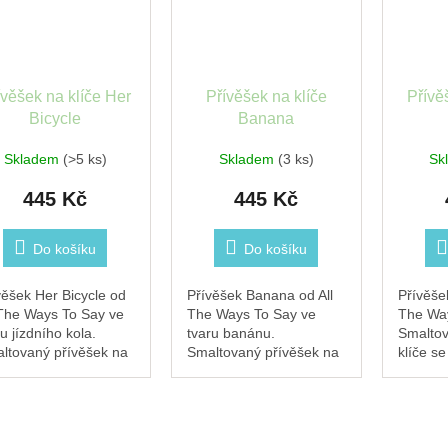
ívěšek na klíče Her
Přívěšek na klíče
Přívě
Bicycle
Banana
Skladem
(>5 ks)
Skladem
(3 ks)
Sk
445 Kč
445 Kč
Do košíku
Do košíku
věšek Her Bicycle od
Přívěšek Banana od All
Přívěšek
 The Ways To Say ve
The Ways To Say ve
The Way
u jízdního kola.
tvaru banánu.
Smaltov
ltovaný přívěšek na
Smaltovaný přívěšek na
klíče se
če se zlatým
klíče se zlatým
povrch
rchem — pro
povrchem — hravý a
nápisem
vnice cyklistiky a
barevný doplněk pro ty,
vyjádří,
bodného pohybu.
kdo neberou styl příliš
úsměvem
ý smalt,...
vážně. Zlatý...
hravý d