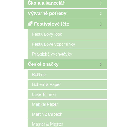
Škola a kancelář
Výtvarné potřeby
🌈 Festivalové léto
Festivalový look
Festivalové vzpomínky
Praktické vychytávky
České značky
BeNice
Bohemia Paper
Luke Tomski
Mankai Paper
Martin Žampach
Master & Master