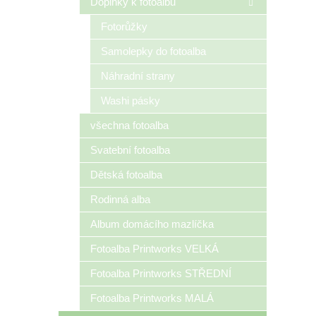
Doplňky k fotoalbu
Fotorůžky
Samolepky do fotoalba
Náhradní strany
Washi pásky
všechna fotoalba
Svatební fotoalba
Dětská fotoalba
Rodinná alba
Album domácího mazlíčka
Fotoalba Printworks VELKÁ
Fotoalba Printworks STŘEDNÍ
Fotoalba Printworks MALÁ