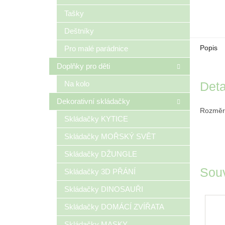
Tašky
Deštníky
Popis
Pro malé parádnice
Doplňky pro děti
Na kolo
Deta
Dekorativní skládačky
Rozměr
Skládačky KYTICE
Skládačky MOŘSKÝ SVĚT
Skládačky DŽUNGLE
Souv
Skládačky 3D PŘÁNÍ
Skládačky DINOSAUŘI
Skládačky DOMÁCÍ ZVÍŘATA
Skládačky MASKY