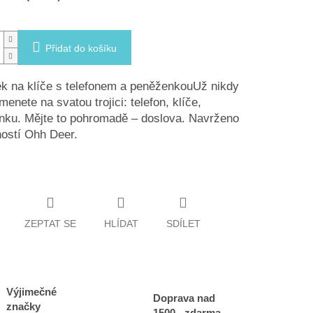
Přidat do košíku
k na klíče s telefonem a peněženkouUž nikdy
enete na svatou trojici: telefon, klíče,
nku. Mějte to pohromadě – doslova. Navrženo
ostí Ohh Deer.
ZEPTAT SE
HLÍDAT
SDÍLET
Výjimečné
Doprava nad
značky
1500,- zdarma