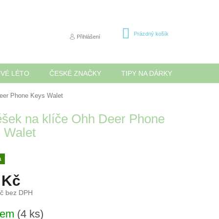
NÁKUPNÍ
Prázdný košík
Přihlášení
KOŠÍK
OVÉ LÉTO
ČESKÉ ZNAČKY
TIPY NA DÁRKY
NOVINK
Deer Phone Keys Walet
ěšek na klíče Ohh Deer Phone
 Walet
a
 Kč
Kč bez DPH
dem
(4 ks)