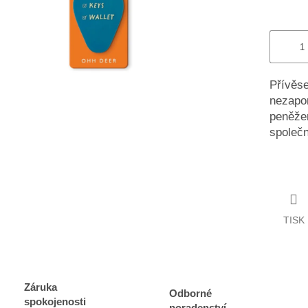
Přívěse
nezapom
peněže
společn
TISK
Záruka
Odborné
spokojenosti
poradenství