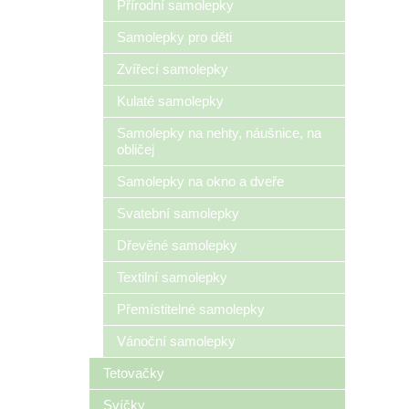
Přírodní samolepky
Samolepky pro děti
Zvířecí samolepky
Kulaté samolepky
Samolepky na nehty, náušnice, na
obličej
Samolepky na okno a dveře
Svatební samolepky
Dřevěné samolepky
Textilní samolepky
Přemístitelné samolepky
Vánoční samolepky
Tetovačky
Svíčky