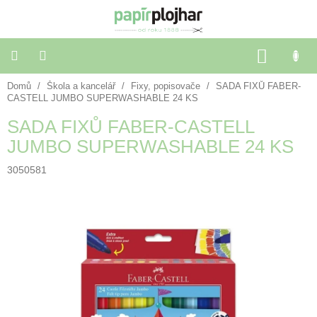
Přejít
na
obsah
NÁKU
KOŠÍK
Domů
/
Škola a kancelář
/
Fixy, popisovače
/
SADA FIXŮ FABER-
Balení
dárků
CASTELL JUMBO SUPERWASHABLE 24 KS
SADA FIXŮ FABER-CASTELL
Dekorace
JUMBO SUPERWASHABLE 24 KS
a
doplňky
3050581
Škola
a
kancelář
Výtvarné
potřeby
🌈
Festivalové