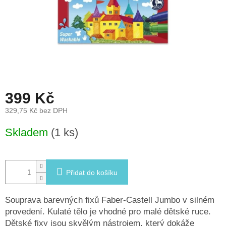
léto
České
značky
Tipy
na
dárky
399 Kč
Novinky
329,75 Kč bez DPH
Měrná
Skladem
(1 ks)
Prodejny
cena:
Přihlášení
Přidat do košíku
Souprava barevných fixů Faber-Castell Jumbo v silném
provedení. Kulaté tělo je vhodné pro malé dětské ruce.
Dětské fixy jsou skvělým nástrojem, který dokáže