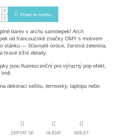
Přidat do košíku
 plné barev v archu samolepek! Arch
pek od francouzské značky OMY s motivem
o stánku — šťavnaté ovoce, čerstvá zelenina,
a hravé tržní detaily.
ky jsou fluorescenční pro výrazný pop efekt,
e tmě.
na dekoraci sešitu, termosky, laptopu nebo
ZEPTAT SE
HLÍDAT
SDÍLET