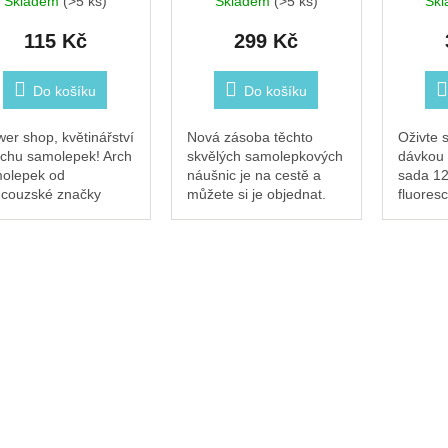
Skladem
(>5 ks)
Skladem
(>5 ks)
Sk
115 Kč
299 Kč
Do košíku
Do košíku
wer shop, květinářství
Nová zásoba těchto
Oživte 
rchu samolepek! Arch
skvělých samolepkových
dávkou k
olepek od
náušnic je na cestě a
sada 1
ncouzské značky
můžete si je objednat.
fluores
 s motivem
Jen prosíme berte na
samolep
tinářství — barevné
vědomí, že objednávky
ikonick
ce, pokojové rostliny,
budeme odesílat od
designy
tické květy a hravé...
29.6. Děkujeme za tak
nehet v 
velký...