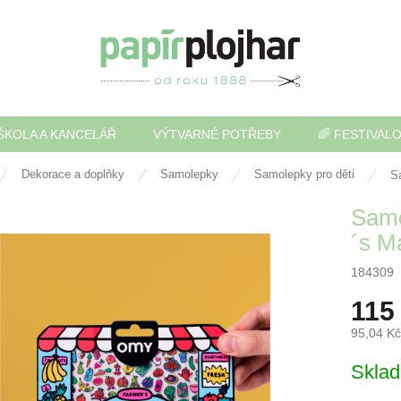
ŠKOLA A KANCELÁŘ
VÝTVARNÉ POTŘEBY
🌈 FESTIVAL
Dekorace a doplňky
Samolepky
Samolepky pro děti
S
Samo
´s M
184309
115
95,04 K
Měrná
Skla
cena: