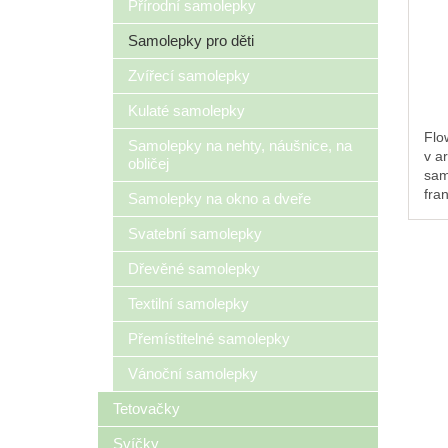
Přírodní samolepky
Samolepky pro děti
Zvířecí samolepky
Kulaté samolepky
Flo
Samolepky na nehty, náušnice, na
v a
obličej
sam
fra
Samolepky na okno a dveře
OMY
kvě
Svatební samolepky
kyti
Dřevěné samolepky
exo
Textilní samolepky
Přemístitelné samolepky
Vánoční samolepky
Tetovačky
Svíčky