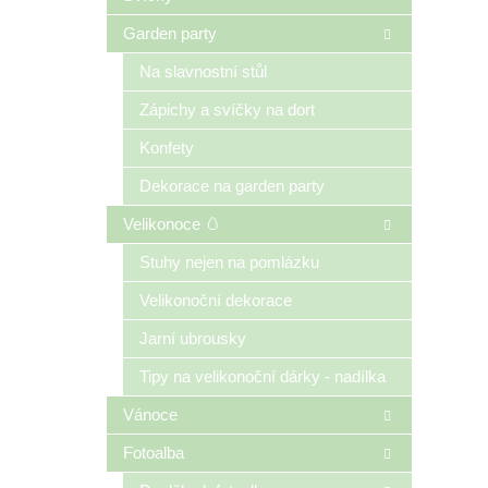
Garden party
Na slavnostní stůl
Zápichy a svíčky na dort
Konfety
Dekorace na garden party
Velikonoce 🥚
Stuhy nejen na pomlázku
Velikonoční dekorace
Jarní ubrousky
Tipy na velikonoční dárky - nadílka
Vánoce
Fotoalba