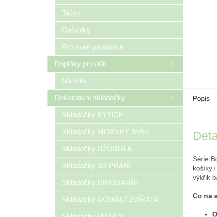
Tašky
Deštníky
Pro malé parádnice
Doplňky pro děti
Na kolo
Dekorativní skládačky
Popis
Skládačky KYTICE
Skládačky MOŘSKÝ SVĚT
Deta
Skládačky DŽUNGLE
Série B
Skládačky 3D PŘÁNÍ
košíky 
výkřik b
Skládačky DINOSAUŘI
Co na 
Skládačky DOMÁCÍ ZVÍŘATA
O
Skládačky MASKY