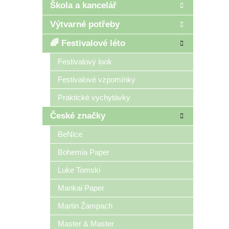
Škola a kancelář
Výtvarné potřeby
🌈 Festivalové léto
Festivalový look
Festivalové vzpomínky
Praktické vychytávky
České značky
BeNice
Bohemia Paper
Luke Tomski
Mankai Paper
Martin Žampach
Master & Master