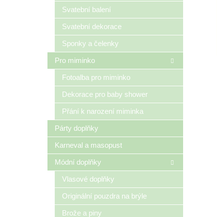
n
Svatební balení
e
Svatební dekorace
l
Sponky a čelenky
Pro miminko
Fotoalba pro miminko
Dekorace pro baby shower
Přání k narození miminka
Párty doplňky
Karneval a masopust
Módní doplňky
Vlasové doplňky
Originální pouzdra na brýle
Brože a piny