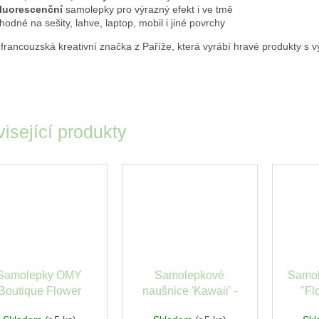
luorescenční
samolepky pro výrazný efekt i ve tmě
hodné na sešity, lahve, laptop, mobil i jiné povrchy
francouzská kreativní značka z Paříže, která vyrábí hravé produkty s 
isející produkty
Samolepky OMY
Samolepkové
Samol
Boutique Flower
naušnice 'Kawaii' -
''F
Shop
OMY