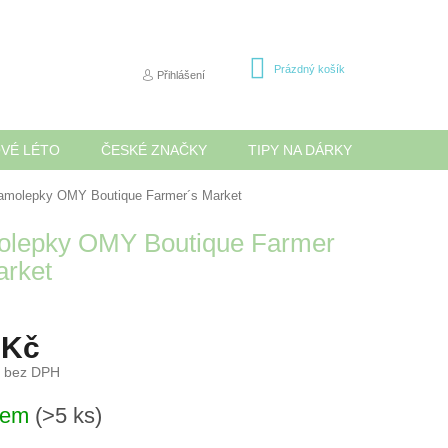
NÁKUPNÍ
Prázdný košík
Přihlášení
KOŠÍK
OVÉ LÉTO
ČESKÉ ZNAČKY
TIPY NA DÁRKY
NOVINK
amolepky OMY Boutique Farmer´s Market
lepky OMY Boutique Farmer
arket
 Kč
č bez DPH
dem
(>5 ks)