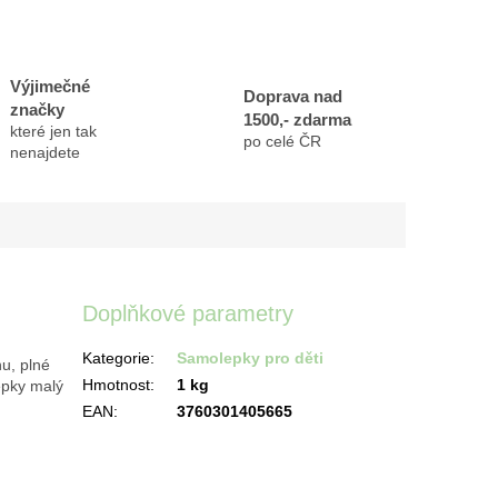
Výjimečné
Doprava nad
značky
1500,- zdarma
které jen tak
po celé ČR
nenajdete
Doplňkové parametry
Kategorie
:
Samolepky pro děti
u, plné
Hmotnost
:
1 kg
lepky malý
EAN
:
3760301405665