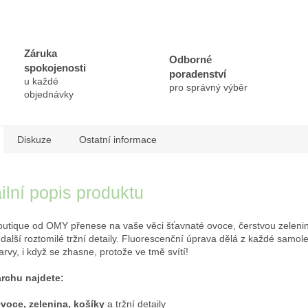
Záruka
Odborné
spokojenosti
poradenství
u každé
pro správný výběr
objednávky
Diskuze
Ostatní informace
ilní popis produktu
outique od OMY přenese na vaše věci šťavnaté ovoce, čerstvou zelenin
i další roztomilé tržní detaily. Fluorescenční úprava dělá z každé samo
arvy, i když se zhasne, protože ve tmě svítí!
archu najdete:
voce, zelenina, košíky
a tržní detaily