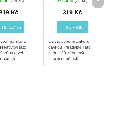
ladem
(>5 ks)
Skladem
(>5 ks)
produkt
319 Kč
319 Kč
Do košíku
Do košíku
svou manikúru
Oživte svou manikúru
reativity!Tato
dávkou kreativity! Tato
20 zábavných
sada 120 zábavných
cenčních
fluorescenčních
ek na nehty s
samolepek na nehty s
ými OMY
ikonickými OMY designy
 promění každý
promění každý nehet v
originální...
originální mini umělecké
dílo....