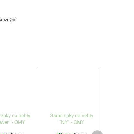
výraznými
epky na nehty
Samolepky na nehty
lower'' - OMY
''NY'' - OMY
Další