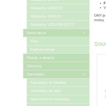
F
V
Skládačky VÁNOCE
OMY je 
Skládačky BROUCI
motivy.
Skládačky VZDUŠNÍ LETCI
Home decor
Vázy
Souv
Papírové lampy
Plakáty a obrázky
Ubrousky
Samolepky
Samolepky do fotoalba
Samolepky do diáře
Narozeninové samolepky