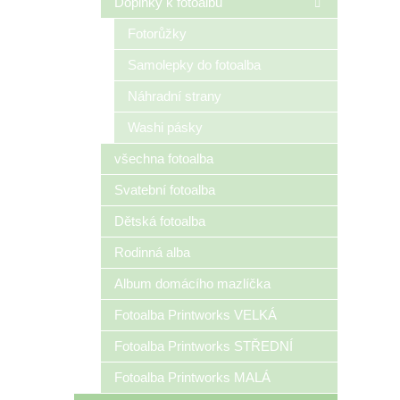
Doplňky k fotoalbu
Fotorůžky
Samolepky do fotoalba
Náhradní strany
Washi pásky
všechna fotoalba
Svatební fotoalba
Dětská fotoalba
Rodinná alba
Album domácího mazlíčka
Fotoalba Printworks VELKÁ
Fotoalba Printworks STŘEDNÍ
Fotoalba Printworks MALÁ