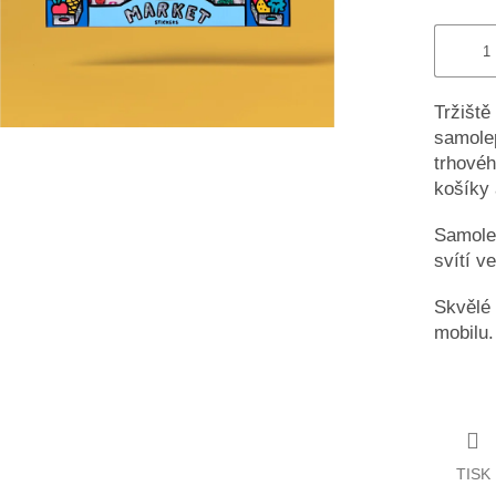
Tržiště
samole
trhovéh
košíky 
Samolep
svítí v
Skvělé 
mobilu.
TISK