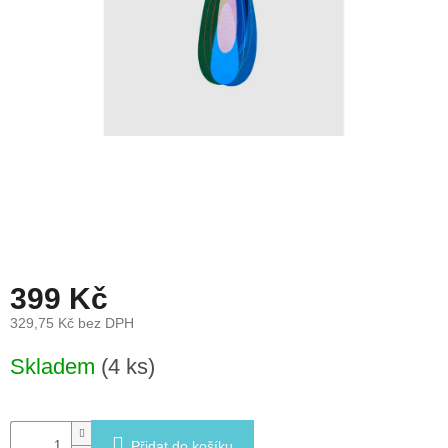
léto
České
značky
Tipy
na
dárky
Novinky
Prodejny
399 Kč
Přihlášení
329,75 Kč bez DPH
Měrná
Skladem
(4 ks)
cena:
Přidat do košíku