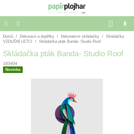
Přejít
na
obsah
NÁKU
KOŠÍK
Domů
/
Dekorace a doplňky
/
Dekorativní skládačky
/
Skládačky
Balení
dárků
VZDUŠNÍ LETCI
/
Skládačka pták Banda- Studio Roof
Skládačka pták Banda- Studio Roof
Dekorace
a
183404
doplňky
Novinka
Škola
a
kancelář
Výtvarné
potřeby
🌈
Festivalové