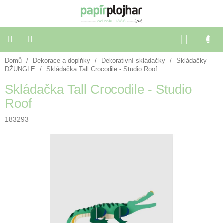
Přejít
na
obsah
NÁKU
KOŠÍK
Domů
/
Dekorace a doplňky
/
Dekorativní skládačky
/
Skládačky
Balení
dárků
DŽUNGLE
/
Skládačka Tall Crocodile - Studio Roof
Skládačka Tall Crocodile - Studio
Dekorace
Roof
a
doplňky
183293
Škola
a
kancelář
Výtvarné
potřeby
🌈
Festivalové