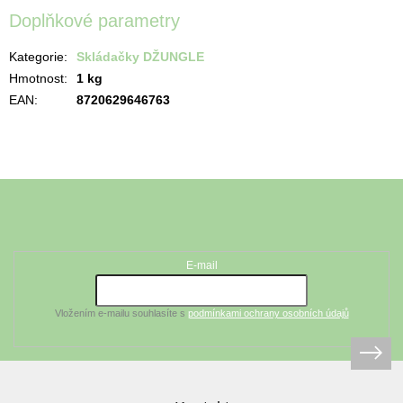
Doplňkové parametry
Kategorie
:
Skládačky DŽUNGLE
Hmotnost
:
1 kg
EAN
:
8720629646763
Z
á
Odebírat newsletter
p
a
t
E-mail
í
Vložením e-mailu souhlasíte s
podmínkami ochrany osobních údajů