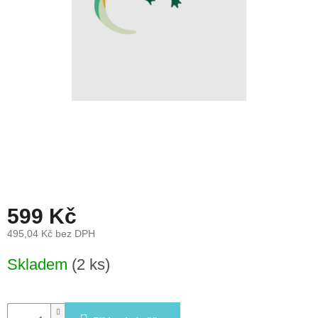
léto
České
značky
Tipy
na
dárky
Novinky
Prodejny
599 Kč
Přihlášení
495,04 Kč bez DPH
Měrná
Skladem
(2 ks)
cena: