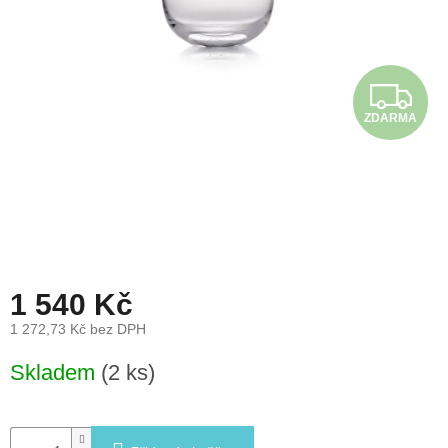
léto
České
značky
Z
ZDARMA
Tipy
na
dárky
Novinky
Prodejny
1 540 Kč
Přihlášení
1 272,73 Kč bez DPH
Měrná
Skladem
(2 ks)
cena: