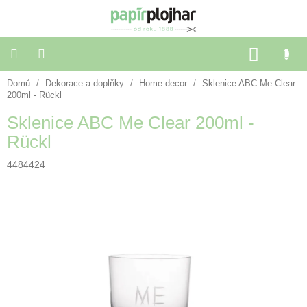
Přejít
na
obsah
NÁKU
KOŠÍK
Domů
/
Dekorace a doplňky
/
Home decor
/
Sklenice ABC Me Clear
Balení
dárků
200ml - Rückl
Sklenice ABC Me Clear 200ml -
Dekorace
Rückl
a
doplňky
4484424
Škola
a
kancelář
Výtvarné
potřeby
🌈
Festivalové