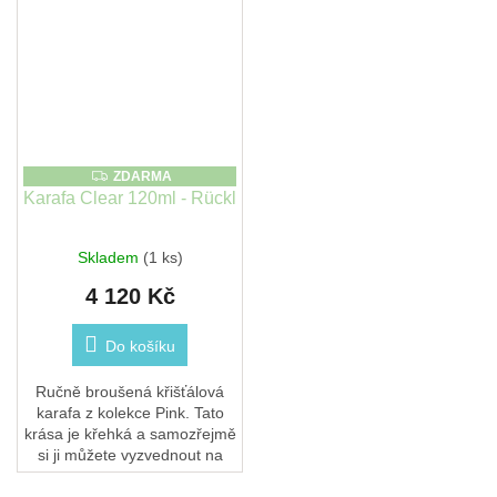
ZDARMA
ZDARMA
Karafa Clear 120ml - Rückl
Skladem
(1 ks)
4 120 Kč
Do košíku
Ručně broušená křišťálová
karafa z kolekce Pink. Tato
krása je křehká a samozřejmě
si ji můžete vyzvednout na
některé z našich poboček.