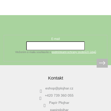
Z
á
Odebírat newsletter
p
a
t
E-mail
í
Vložením e-mailu souhlasíte s
podmínkami ochrany osobních údajů
Kontakt
eshop
@
plojhar.cz
+420 739 360 055
Papír Plojhar
papirplojhar