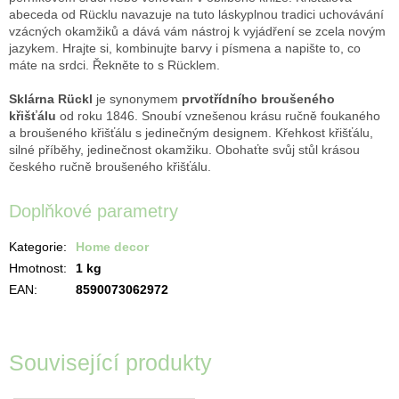
abeceda od Rücklu navazuje na tuto láskyplnou tradici uchovávání
vzácných okamžiků a dává vám nástroj k vyjádření se zcela novým
jazykem. Hrajte si, kombinujte barvy i písmena a napište to, co
máte na srdci. Řekněte to s Rücklem.
Sklárna Rückl
je synonymem
prvotřídního broušeného
křišťálu
od roku 1846. Snoubí vznešenou krásu ručně foukaného
a broušeného křišťálu s jedinečným designem. Křehkost křišťálu,
silné příběhy, jedinečnost okamžiku. Obohaťte svůj stůl krásou
českého ručně broušeného křišťálu.
Doplňkové parametry
Kategorie
:
Home decor
Hmotnost
:
1 kg
EAN
:
8590073062972
Související produkty